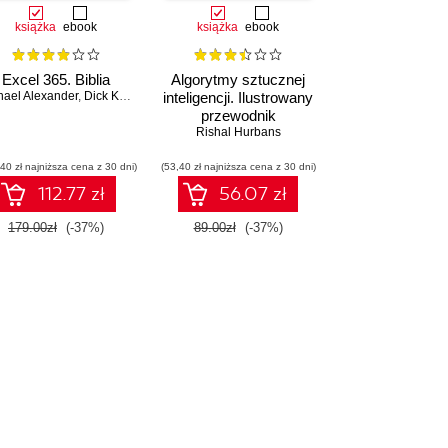
książka
ebook
książka
ebook
Excel 365. Biblia
Algorytmy sztucznej
hael Alexander
,
Dick Kusleika
inteligencji. Ilustrowany
przewodnik
Rishal Hurbans
40 zł najniższa cena z 30 dni)
(53,40 zł najniższa cena z 30 dni)
112.77 zł
56.07 zł
179.00zł
(-37%)
89.00zł
(-37%)