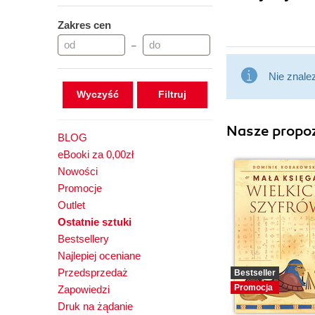
Zakres cen
–
Nie znale
Wyczyść
Nasze propoz
BLOG
eBooki za 0,00zł
Nowości
Promocje
Outlet
Ostatnie sztuki
Bestsellery
Najlepiej oceniane
Przedsprzedaż
Bestseller
Promocja
Zapowiedzi
Druk na żądanie