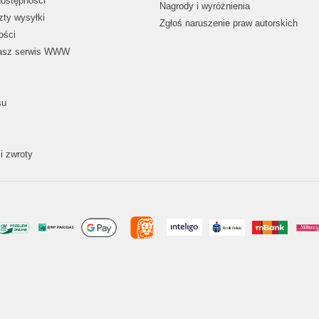
dostępności
Nagrody i wyróżnienia
zty wysyłki
Zgłoś naruszenie praw autorskich
ości
nasz serwis WWW
su
i zwroty