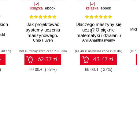
książka
ebook
książka
ebook
kich
Jak projektować
Dlaczego maszyny się
systemy uczenia
uczą? O pięknie
Mic
ski
maszynowego.
matematyki i działaniu
Iteracyjne tworzenie
Chip Huyen
współczesnej sztucznej
Anil Ananthaswamy
aplikacji gotowych do
inteligencji
 30 dni)
(59,40 zł najniższa cena z 30 dni)
pracy
(41,40 zł najniższa cena z 30 dni)
(107,
ł
62.37 zł
43.47 zł
)
99.00zł
(-37%)
69.00zł
(-37%)