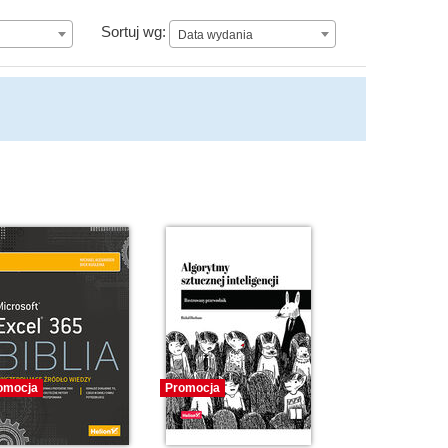
Data wydania
Sortuj wg:
Data wydania
omocja
Promocja