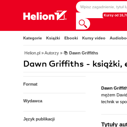
Kursy od 16,70
Kategorie
Książki
Ebooki
Kursy video
Audiobo
Helion.pl
» Autorzy
» 📚
Dawn Griffiths
Dawn Griffiths - książki,
Format
Dawn Griffit
mężem Davide
Wydawca
technik w spo
Język publikacji
Tytuły au