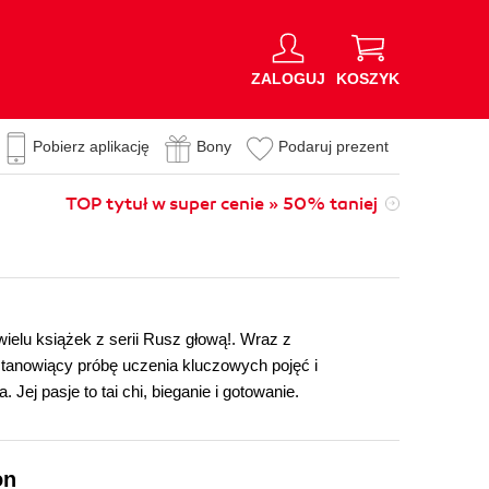
ZALOGUJ
KOSZYK
Pobierz aplikację
Bony
Podaruj prezent
TOP tytuł w super cenie » 50% taniej
ielu książek z serii Rusz głową!. Wraz z
anowiący próbę uczenia kluczowych pojęć i
j pasje to tai chi, bieganie i gotowanie.
on