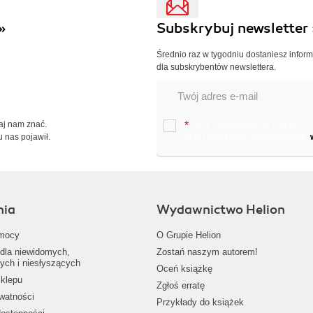
»
Subskrybuj newsletter 
Średnio raz w tygodniu dostaniesz infor
dla subskrybentów newslettera.
Daj nam znać.
*
Chcę otrzymywać na podany e-ma
u nas pojawił.
oraz nowościach wydawniczych.
nia
Wydawnictwo Helion
mocy
O Grupie Helion
dla niewidomych,
Zostań naszym autorem!
ych i niesłyszących
Oceń książkę
klepu
Zgłoś erratę
ywatności
Przykłady do książek