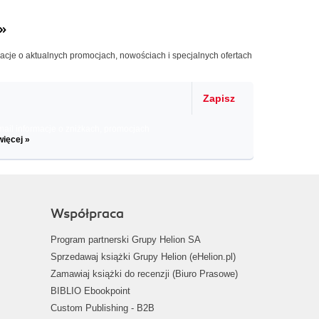
»
macje o aktualnych promocjach, nowościach i specjalnych ofertach
Zapisz
il informacje o zniżkach, promocjach
więcej »
Współpraca
Program partnerski Grupy Helion SA
Sprzedawaj książki Grupy Helion (eHelion.pl)
Zamawiaj książki do recenzji (Biuro Prasowe)
BIBLIO Ebookpoint
Custom Publishing - B2B