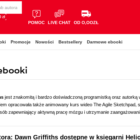
 zł
POMOC
LIVE CHAT
OD O,OOZŁ
oki
Promocje
Nowości
Bestsellery
Darmowe ebooki
 ebooki
hs
jest znakomitą i bardzo doświadczoną programistką oraz autorką w
m opracowała także animowany kurs wideo The Agile Sketchpad, st
sób zapewniający aktywną pracę mózgu i utrzymanie zaangażowania. Je
tora: Dawn Griffiths dostępne w księgarni Heli