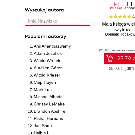
książka
ebook
Wyszukaj autora
Mała księga wiel
szyfrów
Dominik Robakow
Popularni autorzy
Anil Ananthaswamy
(23,40 zł najniższa cena z
Adam Józefiok
23.79 z
Witold Wrotek
Aurélien Géron
39.00zł
(-39%
Witold Krieser
Chip Huyen
Mark Lutz
Michael Albada
Chrissy LeMaire
Brandon Abshire
Rishal Hurbans
Jun Shan
Haibin Li