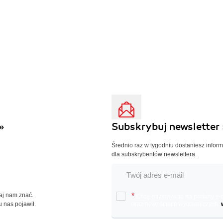
»
Subskrybuj newsletter 
Średnio raz w tygodniu dostaniesz infor
dla subskrybentów newslettera.
Daj nam znać.
*
Chcę otrzymywać na podany e-ma
u nas pojawił.
oraz nowościach wydawniczych.