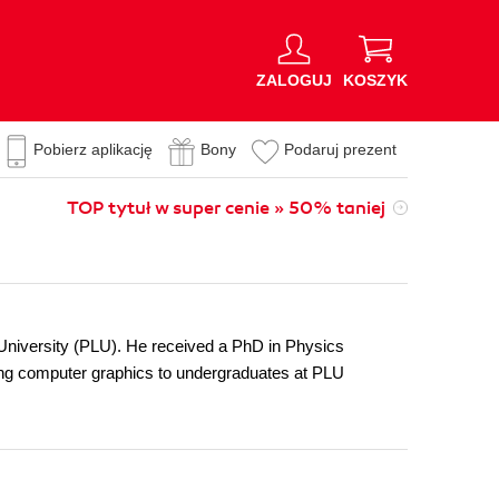
ZALOGUJ
KOSZYK
Pobierz aplikację
Bony
Podaruj prezent
TOP tytuł w super cenie » 50% taniej
 University (PLU). He received a PhD in Physics
ng computer graphics to undergraduates at PLU