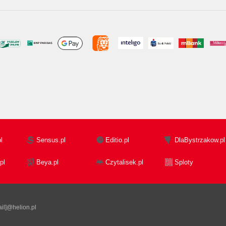
l
Sensus.pl
Editio.pl
DlaBystrzakow.pl
pl
Beya.pl
Czytalisek.pl
Sploty
il]@helion.pl