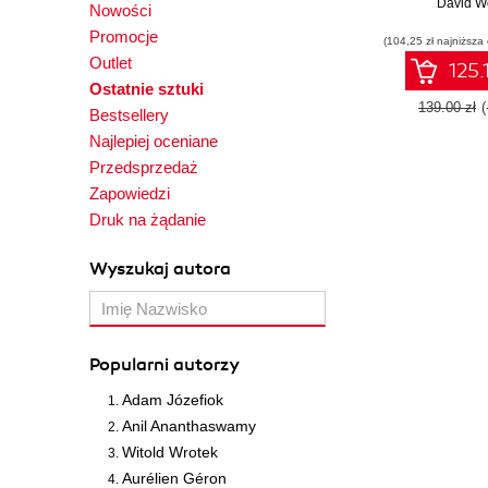
time 3D grap
David Wo
Nowości
OpenGL 4.6, 
Promocje
(104,25 zł najniższa
and C++17 
Outlet
Editio
125.
Ostatnie sztuki
139.00 zł
Bestsellery
Najlepiej oceniane
Przedsprzedaż
Zapowiedzi
Druk na żądanie
Wyszukaj autora
Popularni autorzy
Adam Józefiok
Anil Ananthaswamy
Witold Wrotek
Aurélien Géron