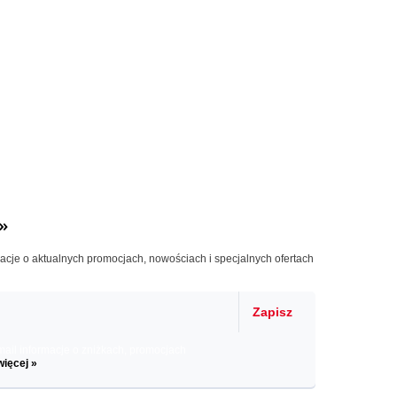
»
macje o aktualnych promocjach, nowościach i specjalnych ofertach
Zapisz
il informacje o zniżkach, promocjach
więcej »