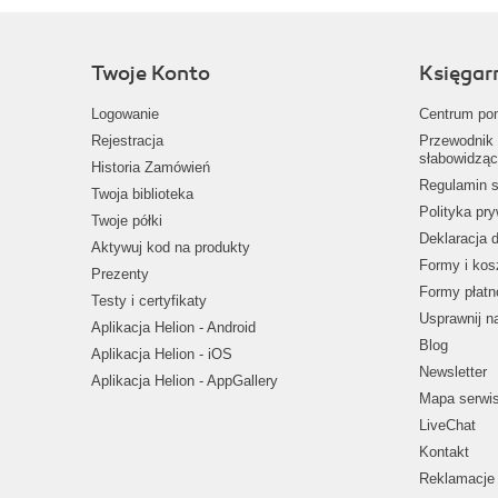
Twoje Konto
Księgar
Logowanie
Centrum po
Rejestracja
Przewodnik 
słabowidząc
Historia Zamówień
Regulamin s
Twoja biblioteka
Polityka pr
Twoje półki
Deklaracja 
Aktywuj kod na produkty
Formy i kos
Prezenty
Formy płatn
Testy i certyfikaty
Usprawnij 
Aplikacja Helion - Android
Blog
Aplikacja Helion - iOS
Newsletter
Aplikacja Helion - AppGallery
Mapa serwi
LiveChat
Kontakt
Reklamacje 