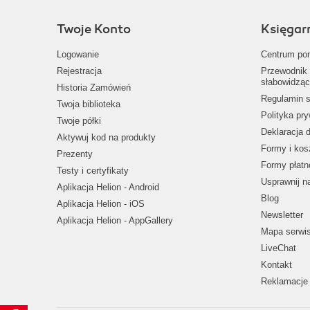
Twoje Konto
Księgar
Logowanie
Centrum po
Rejestracja
Przewodnik 
słabowidząc
Historia Zamówień
Regulamin s
Twoja biblioteka
Polityka pr
Twoje półki
Deklaracja 
Aktywuj kod na produkty
Formy i kos
Prezenty
Formy płatn
Testy i certyfikaty
Usprawnij 
Aplikacja Helion - Android
Blog
Aplikacja Helion - iOS
Newsletter
Aplikacja Helion - AppGallery
Mapa serwi
LiveChat
Kontakt
Reklamacje 