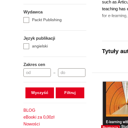
such as Artic
teaching has e
Wydawca
for e-learning
Packt Publishing
Język publikacji
angielski
Tytuły au
Zakres cen
–
Wyczyść
BLOG
eBooki za 0,00zł
Nowości
Promocja