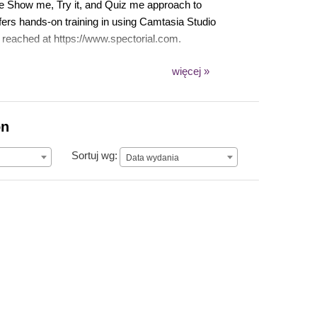
que Show me, Try it, and Quiz me approach to
ffers hands-on training in using Camtasia Studio
e reached at https://www.spectorial.com.
więcej »
on
Data wydania
Sortuj wg:
Data wydania