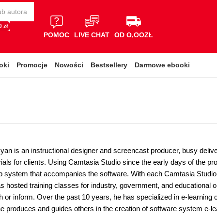
 zł
POMOC
LIVE CHAT
OD O,OOZŁ
oki
Promocje
Nowości
Bestsellery
Darmowe ebooki
an is an instructional designer and screencast producer, busy delive
ials for clients. Using Camtasia Studio since the early days of the p
lp system that accompanies the software. With each Camtasia Studio 
as hosted training classes for industry, government, and educational
h or inform. Over the past 10 years, he has specialized in e-learning 
he produces and guides others in the creation of software system e-le