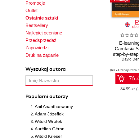
Promocje
Outlet
Ostatnie sztuki
Bestsellery
ebo
Najlepiej oceniane
Przedsprzedaż
E-learning
Zapowiedzi
Camtasia St
step-by-step
Druk na żądanie
producing high
David De
professional 
Wyszukaj autora
(63,74 zł najniższa 
videos for e
screencast
76.4
traini
84.99 zł
(
Popularni autorzy
Anil Ananthaswamy
Adam Józefiok
Witold Wrotek
Aurélien Géron
Witold Krieser