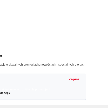
»
macje o aktualnych promocjach, nowościach i specjalnych ofertach
Zapisz
il informacje o zniżkach, promocjach
więcej »