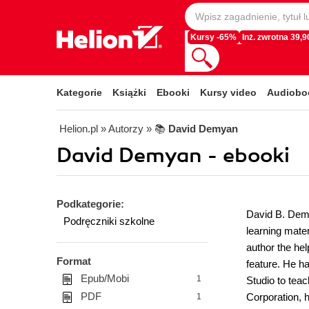
Kursy -65%
Inż. zwrotna 39,90
Kategorie
Książki
Ebooki
Kursy video
Audiobo
Helion.pl
» Autorzy
» 📚
David Demyan
David Demyan - ebooki
Podkategorie:
David B. Demy
Podręczniki szkolne
learning mater
author the he
Format
feature. He h
Epub/Mobi
1
Studio to teac
PDF
Corporation, 
1