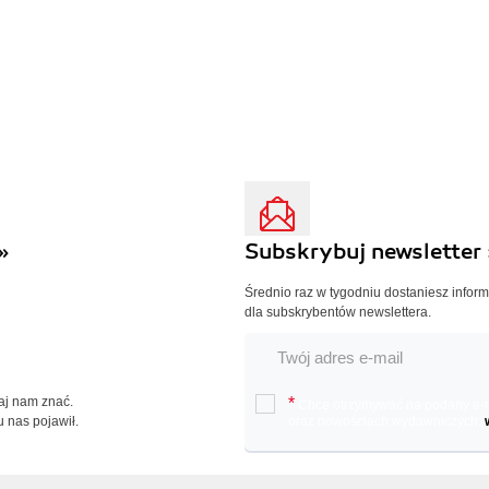
»
Subskrybuj newsletter 
Średnio raz w tygodniu dostaniesz infor
dla subskrybentów newslettera.
Daj nam znać.
*
Chcę otrzymywać na podany e-ma
u nas pojawił.
oraz nowościach wydawniczych.