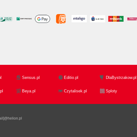
l
Sensus.pl
Editio.pl
DlaBystrzakow.pl
pl
Beya.pl
Czytalisek.pl
Sploty
il]@helion.pl