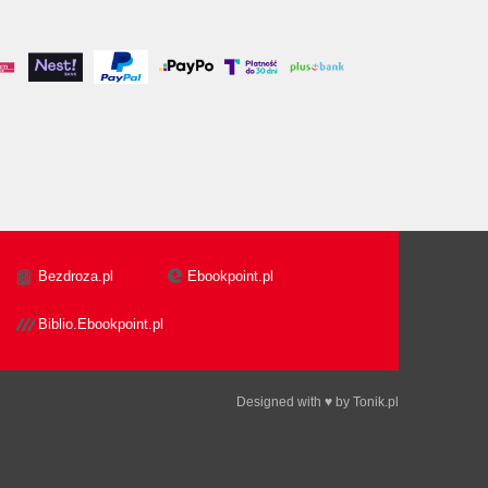
Bezdroza.pl
Ebookpoint.pl
Biblio.Ebookpoint.pl
Designed with ♥ by
Tonik.pl