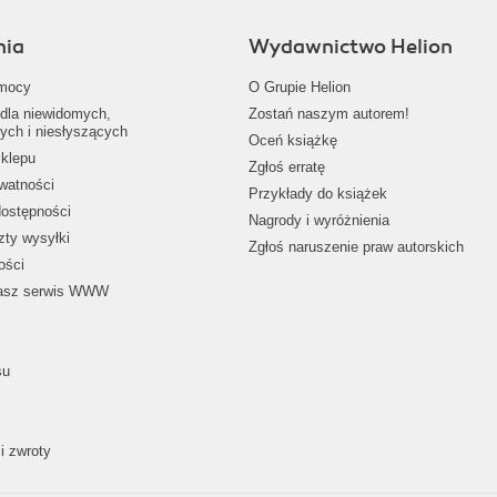
nia
Wydawnictwo Helion
mocy
O Grupie Helion
dla niewidomych,
Zostań naszym autorem!
ych i niesłyszących
Oceń książkę
klepu
Zgłoś erratę
ywatności
Przykłady do książek
dostępności
Nagrody i wyróżnienia
zty wysyłki
Zgłoś naruszenie praw autorskich
ości
nasz serwis WWW
su
i zwroty