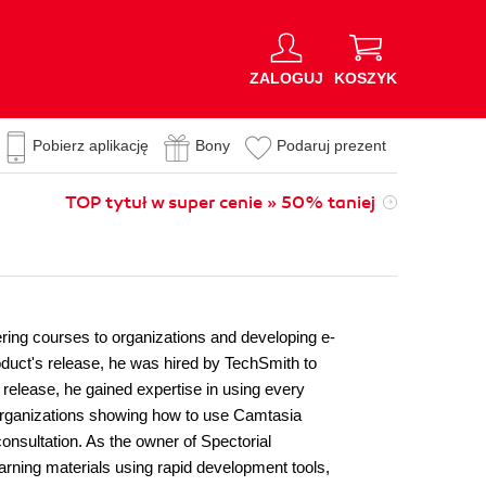
ZALOGUJ
KOSZYK
Pobierz aplikację
Bony
Podaruj prezent
TOP tytuł w super cenie » 50% taniej
ring courses to organizations and developing e-
roduct's release, he was hired by TechSmith to
release, he gained expertise in using every
 organizations showing how to use Camtasia
consultation. As the owner of Spectorial
arning materials using rapid development tools,