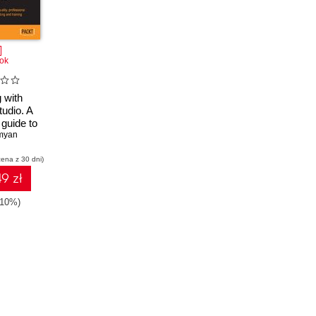
ok
 with
udio. A
 guide to
-quality,
myan
E-learning
cena z 30 dni)
ffective
ing and
9 zł
ng
-10%)