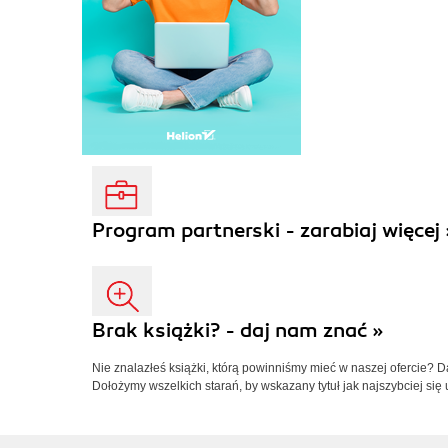
Program partnerski - zarabiaj więcej 
Brak książki? - daj nam znać »
Nie znalazłeś książki, którą powinniśmy mieć w naszej ofercie? 
Dołożymy wszelkich starań, by wskazany tytuł jak najszybciej się 