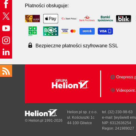
Płatności obsługuje:
Bezpieczne płatności szyfrowane SSL
Onepress.p
Videopoint.
Helion.pl sp. z o.o.
tel. (32) 230-98-63
ul. Kościuszki 1c
e-mail:
[wyświetl ema
© Helion.pl 1991-2026
44-100 Gliwice
NIP: 6312636254
Regon: 241989027