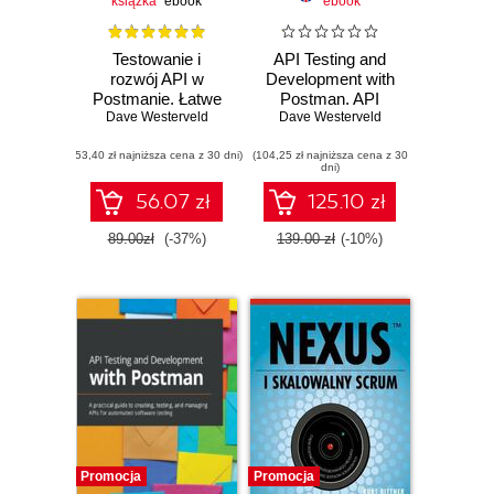
książka
ebook
ebook
Testowanie i
API Testing and
rozwój API w
Development with
Postmanie. Łatwe
Postman. API
Dave Westerveld
tworzenie,
creation, testing,
Dave Westerveld
testowanie,
debugging, and
(53,40 zł najniższa cena z 30 dni)
debugowanie i
(104,25 zł najniższa cena z 30
management
dni)
zarządzanie API.
made easy -
Wydanie II
Second Edition
56.07 zł
125.10 zł
89.00zł
(-37%)
139.00 zł
(-10%)
Promocja
Promocja