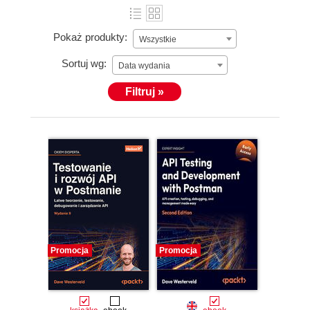
Pokaż produkty:
Wszystkie
Sortuj wg:
Data wydania
Filtruj »
Promocja
Promocja