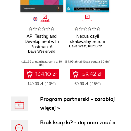
ebook
ebook
API Testing and
Nexus czyli
Development with
skalowalny Scrum
Postman. A
Dave West
,
Kurt Bittner
,
Patricia Kong
practical guide to
Dave Westerveld
creating, testing,
(111,75 zł najniższa cena z 30
and managing
(34,95 zł najniższa cena z 30 dni)
dni)
APIs for automated
software testing
134.10 zł
59.42 zł
149.00 zł
(-10%)
69.90 zł
(-15%)
Program partnerski - zarabiaj
więcej »
Brak książki? - daj nam znać »