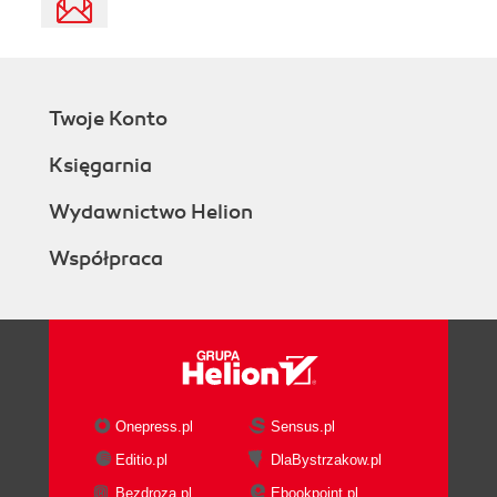
Twoje Konto
Księgarnia
Wydawnictwo Helion
Współpraca
Onepress.pl
Sensus.pl
Editio.pl
DlaBystrzakow.pl
Bezdroza.pl
Ebookpoint.pl