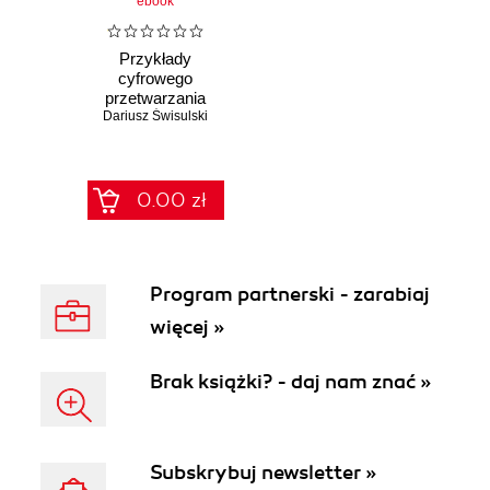
ebook
Przykłady
cyfrowego
przetwarzania
Dariusz Świsulski
sygnałów w
LabView
0.00 zł
Program partnerski - zarabiaj
więcej »
Brak książki? - daj nam znać »
Subskrybuj newsletter »