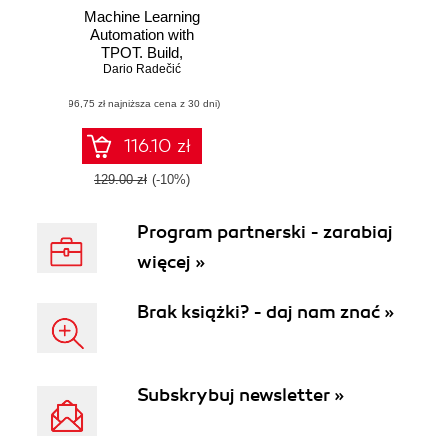
Machine Learning
Automation with
TPOT. Build,
validate, and
Dario Radečić
deploy fully
(96,75 zł najniższa cena z 30 dni)
automated
machine learning
models with
116.10 zł
Python
129.00 zł
(-10%)
Program partnerski - zarabiaj
więcej »
Brak książki? - daj nam znać »
Subskrybuj newsletter »