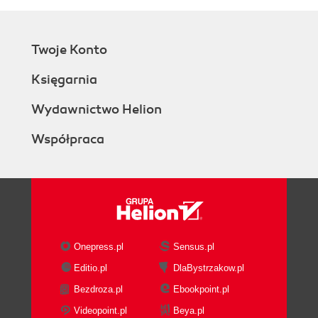
Twoje Konto
Księgarnia
Wydawnictwo Helion
Współpraca
Onepress.pl
Sensus.pl
Editio.pl
DlaBystrzakow.pl
Bezdroza.pl
Ebookpoint.pl
Videopoint.pl
Beya.pl