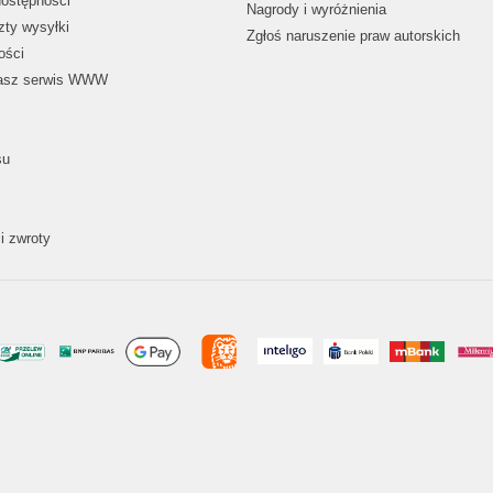
dostępności
Nagrody i wyróżnienia
zty wysyłki
Zgłoś naruszenie praw autorskich
ości
nasz serwis WWW
su
i zwroty