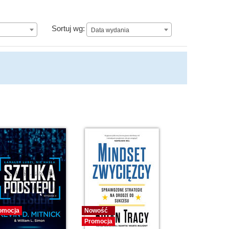
Data wydania
Sortuj wg:
Data wydania
omocja
Nowość
Promocja