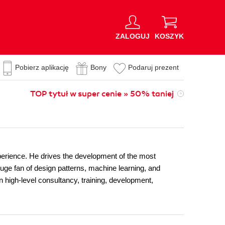
ZALOGUJ
KOSZYK
Pobierz aplikację
Bony
Podaruj prezent
TOP tytuł w super cenie » 50% taniej
experience. He drives the development of the most
e fan of design patterns, machine learning, and
n high-level consultancy, training, development,