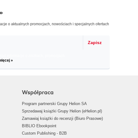
»
macje o aktualnych promocjach, nowościach i specjalnych ofertach
Zapisz
il informacje o zniżkach, promocjach
więcej »
Współpraca
Program partnerski Grupy Helion SA
Sprzedawaj książki Grupy Helion (eHelion.pl)
Zamawiaj książki do recenzji (Biuro Prasowe)
BIBLIO Ebookpoint
Custom Publishing - B2B