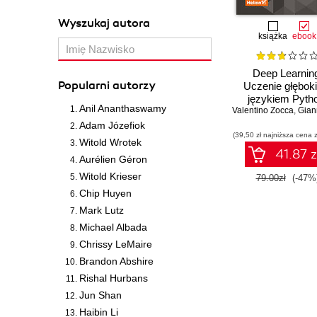
Wyszukaj autora
książka
ebook
Deep Learnin
Popularni autorzy
Uczenie głęboki
językiem Pyth
Anil Ananthaswamy
Valentino Zocca
Sztuczna inteligen
,
Gianmario
sieci neurono
Adam Józefiok
(39,50 zł najniższa cena z
Witold Wrotek
41.87 z
Aurélien Géron
Witold Krieser
79.00zł
(-47%
Chip Huyen
Mark Lutz
Michael Albada
Chrissy LeMaire
Brandon Abshire
Rishal Hurbans
Jun Shan
Haibin Li