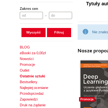
Tytuły au
Zakres cen
–
Nie znale
Wyczyść
BLOG
Nasze propoz
eBooki za 0,00zł
Nowości
Promocje
Outlet
Ostatnie sztuki
Bestsellery
Najlepiej oceniane
Przedsprzedaż
Zapowiedzi
Promocja
Druk na żądanie