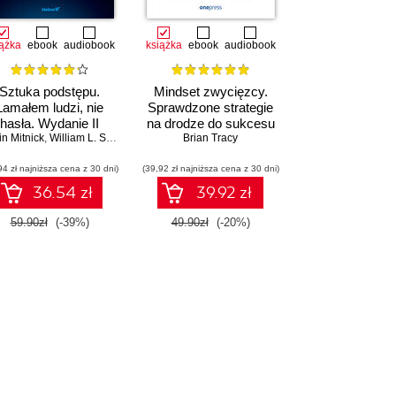
iążka
ebook
audiobook
książka
ebook
audiobook
Sztuka podstępu.
Mindset zwycięzcy.
Łamałem ludzi, nie
Sprawdzone strategie
hasła. Wydanie II
na drodze do sukcesu
in Mitnick
,
William L. Simon
Brian Tracy
94 zł najniższa cena z 30 dni)
(39,92 zł najniższa cena z 30 dni)
36.54 zł
39.92 zł
59.90zł
(-39%)
49.90zł
(-20%)