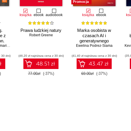
Promocja
książka
ebook
audiobook
książka
ebook
ks
g.
Prawa ludzkiej natury
Marka osobista w
e z
Robert Greene
czasach AI i
on.
generatywnego
cja i
 Spacagna
,
Daniel Slater
,
Peter Roelants
Ewelina Podrez-Siama
wyszukiwania
Kev
we
 30 dni)
(46,20 zł najniższa cena z 30 dni)
(41,40 zł najniższa cena z 30 dni)
(35,
ł
48.51 zł
43.47 zł
)
77.00zł
(-37%)
69.00zł
(-37%)