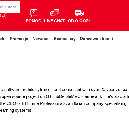
 zł
POMOC
LIVE CHAT
OD O,OOZŁ
oki
Promocje
Nowości
Bestsellery
Darmowe ebooki
s a software architect, trainer, and consultant with over 20 years of 
i open source project on GitHubDelphiMVCFramework. He's also a hug
 the CEO of BIT Time Professionals, an Italian company specializing i
learning systems.