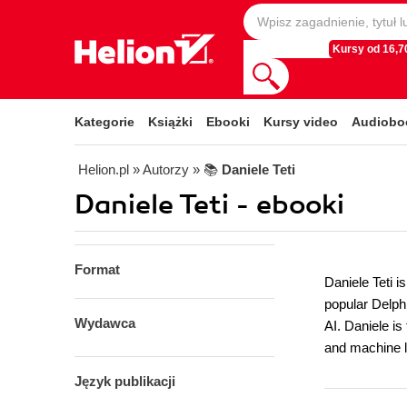
Kursy od 16,70
Kategorie
Książki
Ebooki
Kursy video
Audiobo
Helion.pl
» Autorzy
» 📚
Daniele Teti
Daniele Teti - ebooki
Format
Daniele Teti i
popular Delph
Wydawca
AI. Daniele is
and machine 
Język publikacji