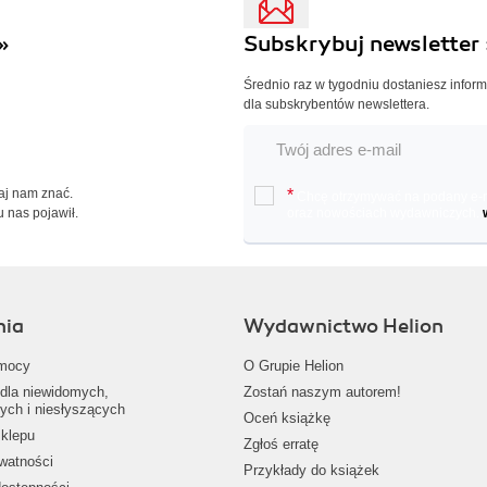
»
Subskrybuj newsletter 
Średnio raz w tygodniu dostaniesz infor
dla subskrybentów newslettera.
Daj nam znać.
*
Chcę otrzymywać na podany e-ma
u nas pojawił.
oraz nowościach wydawniczych.
nia
Wydawnictwo Helion
mocy
O Grupie Helion
dla niewidomych,
Zostań naszym autorem!
ych i niesłyszących
Oceń książkę
klepu
Zgłoś erratę
ywatności
Przykłady do książek