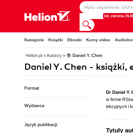
Inż. zwrotna 39,90
Kategorie
Książki
Ebooki
Kursy video
Audiobo
Helion.pl
» Autorzy
» 📚
Daniel Y. Chen
Daniel Y. Chen - książki,
Format
Dr Daniel Y.
w firmie RStu
Wydawca
lekcyjnych i 
Język publikacji
Tytuły au