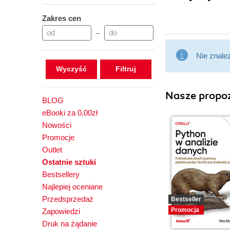
Zakres cen
–
Nie znale
Wyczyść
Nasze propoz
BLOG
eBooki za 0,00zł
Nowości
Promocje
Outlet
Ostatnie sztuki
Bestsellery
Najlepiej oceniane
Przedsprzedaż
Bestseller
Promocja
Zapowiedzi
Druk na żądanie