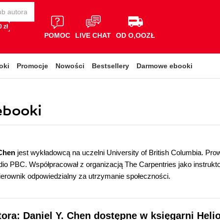
 zł
POMOC
LIVE CHAT
OD O,OOZŁ
oki
Promocje
Nowości
Bestsellery
Darmowe ebooki
 ebooki
 Chen
jest wykładowcą na uczelni University of British Columbia. Pro
dio PBC. Współpracował z organizacją The Carpentries jako instrukt
kierownik odpowiedzialny za utrzymanie społeczności.
tora: Daniel Y. Chen dostępne w księgarni Heli