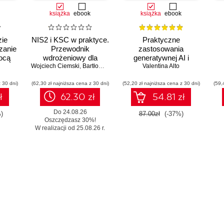
książka
ebook
książka
ebook
zie
NIS2 i KSC w praktyce.
Praktyczne
zanie
Przewodnik
zastosowania
ocą
wdrożeniowy dla
generatywnej AI i
s i
Wojciech Ciemski
organizacji
,
Bartłomiej Wieczorek
ChatGPT. Wykorzystaj
Valentina Alto
potencjał inżynierii
 30 dni)
ter.
(62,30 zł najniższa cena z 30 dni)
(52,20 zł najniższa cena z 30 dni)
promptów z
(59,
technologiami OpenAI
ł
62.30 zł
54.81 zł
dla zwiększenia
produktywności i
Do 24.08.26
)
87.00zł
(-37%)
Oszczędzasz 30%!
kreatywności. Wydanie
W realizacji od 25.08.26 r.
II