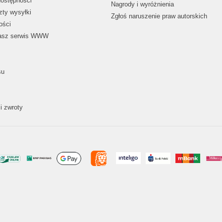
dostępności
Nagrody i wyróżnienia
zty wysyłki
Zgłoś naruszenie praw autorskich
ości
nasz serwis WWW
su
i zwroty