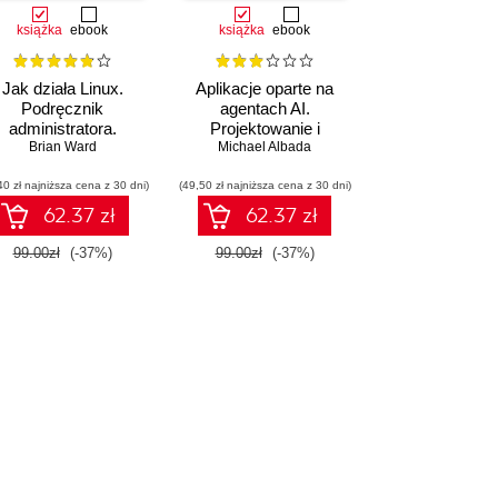
książka
ebook
książka
ebook
Jak działa Linux.
Aplikacje oparte na
Podręcznik
agentach AI.
administratora.
Projektowanie i
Wydanie III
Brian Ward
wdrażanie systemów
Michael Albada
wieloagentowych
40 zł najniższa cena z 30 dni)
(49,50 zł najniższa cena z 30 dni)
62.37 zł
62.37 zł
99.00zł
(-37%)
99.00zł
(-37%)