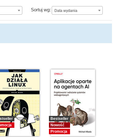
Data wydania
Sortuj wg:
Data wydania
stseller
Bestseller
omocja
Nowość
Promocja