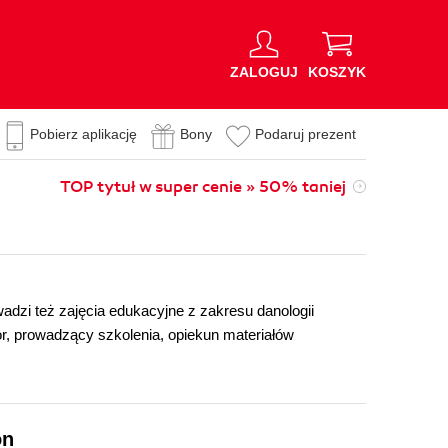
ZALOGUJ
KOSZYK
Pobierz aplikację
Bony
Podaruj prezent
TOP tytuł w super cenie » 50% taniej
wadzi też zajęcia edukacyjne z zakresu danologii
or, prowadzący szkolenia, opiekun materiałów
on