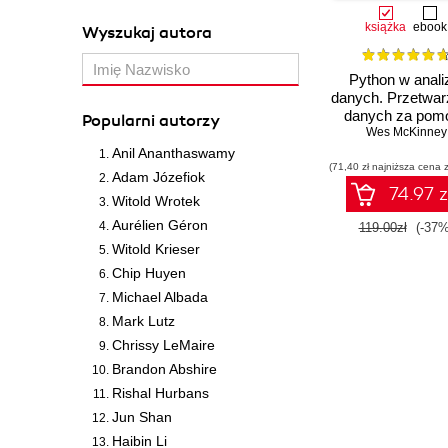
książka
ebook
Wyszukaj autora
Python w anali
danych. Przetwar
danych za pom
Popularni autorzy
pakietów panda
Wes McKinney
NumPy oraz
Anil Ananthaswamy
(71,40 zł najniższa cena z
środowiska Jupy
Adam Józefiok
Wydanie III
74.97 z
Witold Wrotek
Aurélien Géron
119.00zł
(-37%
Witold Krieser
Chip Huyen
Michael Albada
Mark Lutz
Chrissy LeMaire
Brandon Abshire
Rishal Hurbans
Jun Shan
Haibin Li