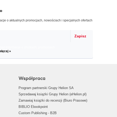
»
macje o aktualnych promocjach, nowościach i specjalnych ofertach
Zapisz
il informacje o zniżkach, promocjach
więcej »
Współpraca
Program partnerski Grupy Helion SA
Sprzedawaj książki Grupy Helion (eHelion.pl)
Zamawiaj książki do recenzji (Biuro Prasowe)
BIBLIO Ebookpoint
Custom Publishing - B2B