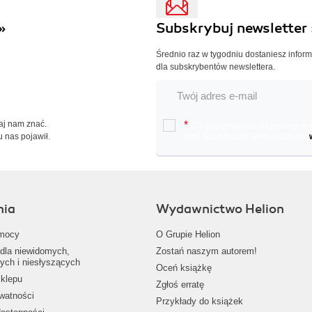
»
Subskrybuj newsletter 
Średnio raz w tygodniu dostaniesz infor
dla subskrybentów newslettera.
Daj nam znać.
*
Chcę otrzymywać na podany e-ma
u nas pojawił.
oraz nowościach wydawniczych.
nia
Wydawnictwo Helion
mocy
O Grupie Helion
dla niewidomych,
Zostań naszym autorem!
ych i niesłyszących
Oceń książkę
klepu
Zgłoś erratę
ywatności
Przykłady do książek