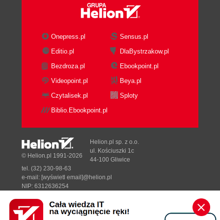
Onepress.pl
Sensus.pl
Editio.pl
DlaBystrzakow.pl
Bezdroza.pl
Ebookpoint.pl
Videopoint.pl
Beya.pl
Czytalisek.pl
Sploty
Biblio.Ebookpoint.pl
Helion.pl sp. z o.o.
ul. Kościuszki 1c
© Helion.pl 1991-2026
44-100 Gliwice
tel. (32) 230-98-63
e-mail:
[wyświetl email]@helion.pl
NIP: 6312636254
Regon: 241989027
Designed with ♥ by
Tonik.pl