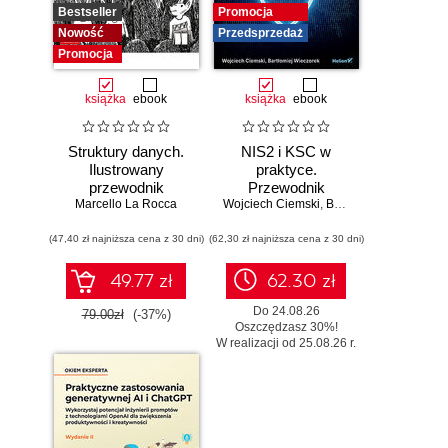
Bestseller
Promocja
Nowość
Przedsprzedaż
Promocja
książka
ebook
książka
ebook
Struktury danych.
NIS2 i KSC w
Ilustrowany
praktyce.
przewodnik
Przewodnik
Marcello La Rocca
Wojciech Ciemski
wdrożeniowy dla
,
Bartłomiej Wieczorek
organizacji
(47,40 zł najniższa cena z 30 dni)
(62,30 zł najniższa cena z 30 dni)
49.77 zł
62.30 zł
Do 24.08.26
79.00zł
(-37%)
Oszczędzasz 30%!
W realizacji od 25.08.26 r.