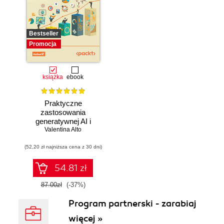
Bestseller
Promocja
książka
ebook
Praktyczne
zastosowania
generatywnej AI i
Valentina Alto
ChatGPT.
Wykorzystaj
(52,20 zł najniższa cena z 30 dni)
potencjał inżynierii
promptów z
technologiami
54.81 zł
OpenAI dla
zwiększenia
87.00zł
(-37%)
produktywności i
Program partnerski - zarabiaj
kreatywności.
Wydanie II
więcej »