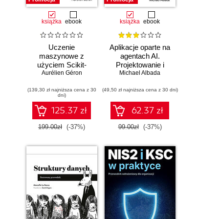
książka
ebook
książka
ebook
Uczenie
Aplikacje oparte na
maszynowe z
agentach AI.
użyciem Scikit-
Projektowanie i
Learn i PyTorch.
Aurélien Géron
Michael Albada
wdrażanie
Koncepcje,
systemów
(139,30 zł najniższa cena z 30
narzędzia i techniki
(49,50 zł najniższa cena z 30 dni)
wieloagentowych
dni)
umożliwiające
konstruowanie
125.37 zł
62.37 zł
inteligentnych
systemów
199.00zł
(-37%)
99.00zł
(-37%)