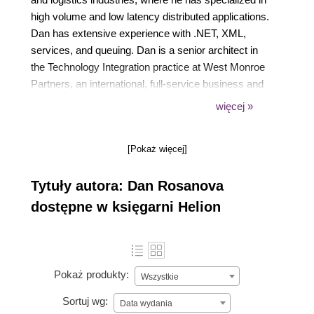
high volume and low latency distributed applications.
Dan has extensive experience with .NET, XML,
services, and queuing. Dan is a senior architect in
the Technology Integration practice at West Monroe
Partners, an international, full-service business and
technology consulting firm focused on guiding
więcej »
organizations through projects that fundamentally
transform their business.
[Pokaż więcej]
Tytuły autora: Dan Rosanova
dostępne w księgarni Helion
Pokaż produkty:
Wszystkie
Sortuj wg:
Data wydania