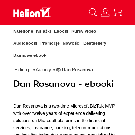
Kategorie
Książki
Ebooki
Kursy video
Audiobooki
Promocje
Nowości
Bestsellery
Darmowe ebooki
Helion.pl
» Autorzy
» 📚
Dan Rosanova
Dan Rosanova - ebooki
Dan Rosanova is a two-time Microsoft BizTalk MVP
with over twelve years of experience delivering
solutions on Microsoft platforms in the financial
services, insurance, banking, telecommunications,
and logistics industries, where he has specialized in