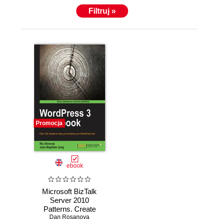
Filtruj »
Promocja
ebook
Microsoft BizTalk
Server 2010
Patterns. Create
effective scalable
Dan Rosanova