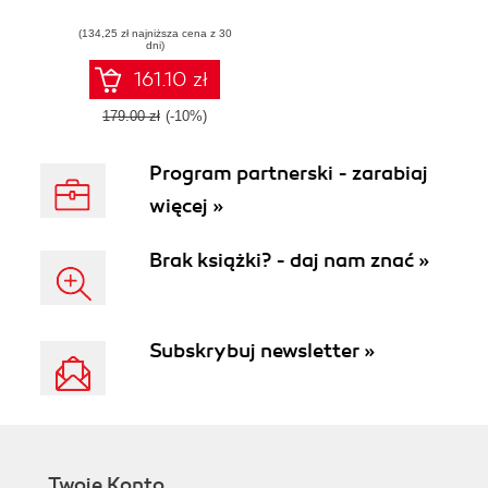
solutions with
(134,25 zł najniższa cena z 30
BizTalk Server
dni)
2010 using this e-
book
161.10 zł
179.00 zł
(-10%)
Program partnerski - zarabiaj
więcej »
Brak książki? - daj nam znać »
Subskrybuj newsletter »
Twoje Konto