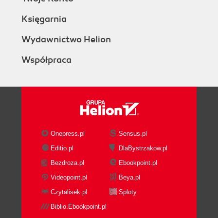
Księgarnia
Wydawnictwo Helion
Współpraca
Onepress.pl
Sensus.pl
Editio.pl
DlaBystrzakow.pl
Bezdroza.pl
Ebookpoint.pl
Videopoint.pl
Beya.pl
Czytalisek.pl
Sploty
Biblio.Ebookpoint.pl