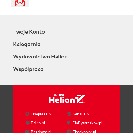
Twoje Konto
Księgarnia
Wydawnictwo Helion
Współpraca
Onepress.pl
Sensus.pl
Editio.pl
DlaBystrzakow.pl
Bezdroza.pl
Ebookpoint.pl