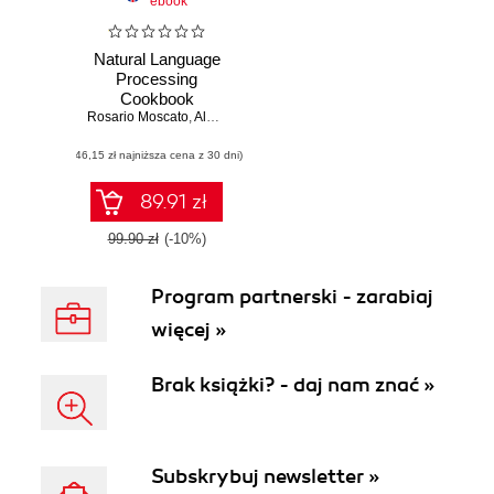
ebook
Natural Language
Processing
Cookbook
Rosario Moscato
,
Alessio Ligios
,
Corrado Silvestri
(46,15 zł najniższa cena z 30 dni)
89.91 zł
99.90 zł
(-10%)
Program partnerski - zarabiaj
więcej »
Brak książki? - daj nam znać »
Subskrybuj newsletter »