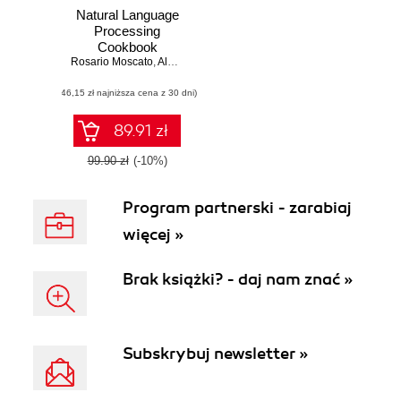
Natural Language
Processing
Cookbook
Rosario Moscato
,
Alessio Ligios
,
Corrado Silvestri
(46,15 zł najniższa cena z 30 dni)
89.91 zł
99.90 zł
(-10%)
Program partnerski - zarabiaj
więcej »
Brak książki? - daj nam znać »
Subskrybuj newsletter »