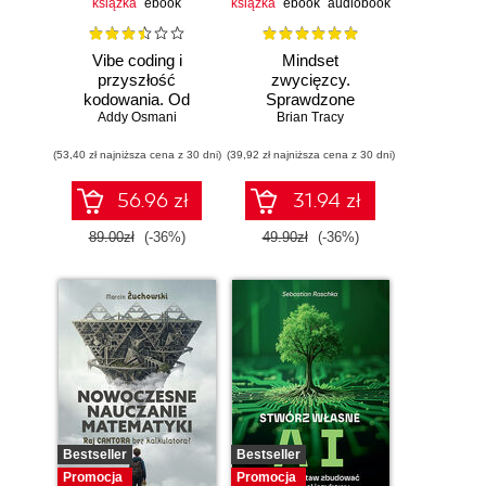
książka
ebook
książka
ebook
audiobook
Vibe coding i
Mindset
przyszłość
zwycięzcy.
kodowania. Od
Sprawdzone
programisty do
Addy Osmani
strategie na drodze
Brian Tracy
dewelopera ery AI
do sukcesu
(53,40 zł najniższa cena z 30 dni)
(39,92 zł najniższa cena z 30 dni)
56.96 zł
31.94 zł
89.00zł
(-36%)
49.90zł
(-36%)
Bestseller
Bestseller
Promocja
Promocja