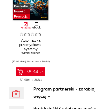
Bestseller
Nowość
Promocja
książka
ebook
Automatyka
przemysłowa i
systemy
sterowania w
Witold Krieser
pigułce
(35,94 zł najniższa cena z 30 dni)
38.34 zł
59.90zł
(-36%)
Program partnerski - zarabiaj
więcej »
Brak książki? - daj nam znać »