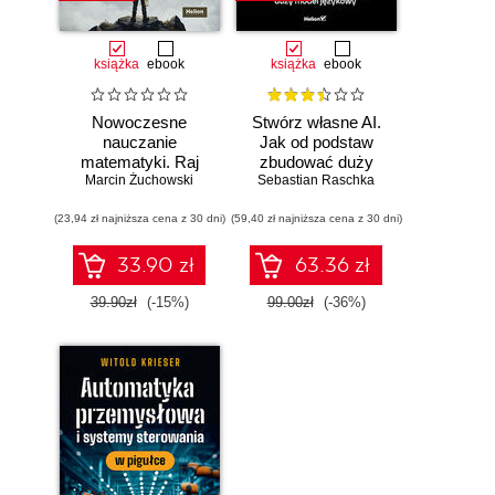
książka
ebook
książka
ebook
Nowoczesne
Stwórz własne AI.
nauczanie
Jak od podstaw
matematyki. Raj
zbudować duży
Marcin Żuchowski
Cantora bez
model językowy
Sebastian Raschka
kalkulatora?
(23,94 zł najniższa cena z 30 dni)
(59,40 zł najniższa cena z 30 dni)
33.90 zł
63.36 zł
39.90zł
(-15%)
99.00zł
(-36%)