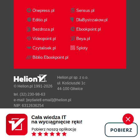
Onepress.pl
Sensus.pl
Editio.pl
DlaBystrzakow.pl
Bezdroza.pl
Ebookpoint.pl
Videopoint.pl
Beya.pl
Czytalisek.pl
Sploty
Biblio.Ebookpoint.pl
Helion.pl sp. z o.o.
ul. Kościuszki 1c
© Helion.pl 1991-2026
44-100 Gliwice
tel. (32) 230-98-63
e-mail:
[wyświetl email]@helion.pl
NIP: 6312636254
Regon: 241989027
Designed with ♥ by
Tonik.pl
Pełna wersja strony »