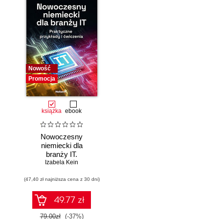
Nowość
Promocja
książka
ebook
Nowoczesny
niemiecki dla
branży IT.
Praktyczne
Izabela Kein
przykłady i
(47,40 zł najniższa cena z 30 dni)
ćwiczenia
49.77 zł
79.00zł
(-37%)