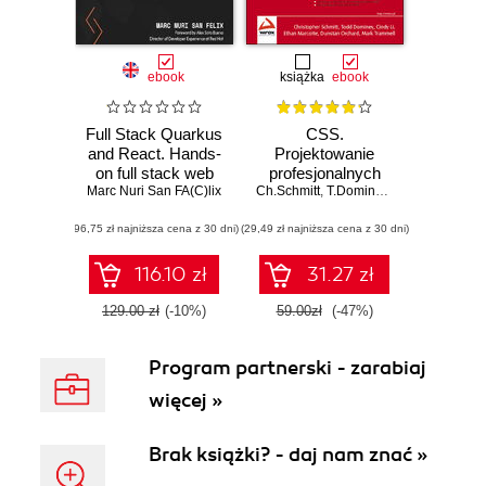
ebook
książka
ebook
Full Stack Quarkus
CSS.
and React. Hands-
Projektowanie
on full stack web
profesjonalnych
Marc Nuri San FA(C)lix
development with
Ch.Schmitt
stron WWW
,
T.Dominey
,
C.Li
,
E.Marcott
Java, React, and
(96,75 zł najniższa cena z 30 dni)
Kubernetes
(29,49 zł najniższa cena z 30 dni)
116.10 zł
31.27 zł
129.00 zł
(-10%)
59.00zł
(-47%)
Program partnerski - zarabiaj
więcej »
Brak książki? - daj nam znać »