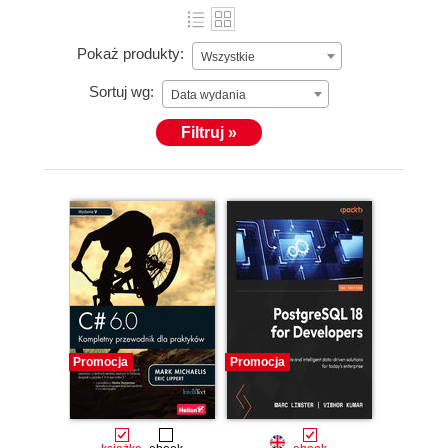
Pokaż produkty:
Wszystkie
Sortuj wg:
Data wydania
Filtruj »
Promocja
Promocja