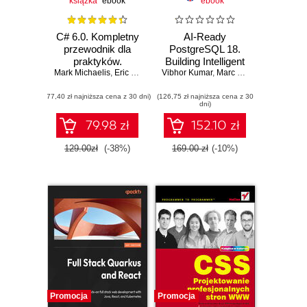
książka
ebook
ebook
C# 6.0. Kompletny
AI-Ready
przewodnik dla
PostgreSQL 18.
praktyków.
Building Intelligent
Mark Michaelis
Wydanie V
,
Eric Lippert
Vibhor Kumar
Data Systems with
,
Marc Linster
,
Ed Boyajia
Transactions,
(77,40 zł najniższa cena z 30 dni)
(126,75 zł najniższa cena z 30
Analytics, and
dni)
Vectors
79.98 zł
152.10 zł
129.00zł
(-38%)
169.00 zł
(-10%)
Promocja
Promocja