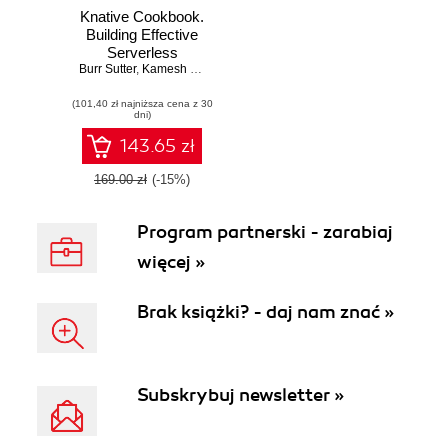
Knative Cookbook.
Building Effective
Serverless
Burr Sutter
Applications with
,
Kamesh Sampath
Kubernetes and
(101,40 zł najniższa cena z 30
OpenShift
dni)
143.65 zł
169.00 zł
(-15%)
Program partnerski - zarabiaj
więcej »
Brak książki? - daj nam znać »
Subskrybuj newsletter »