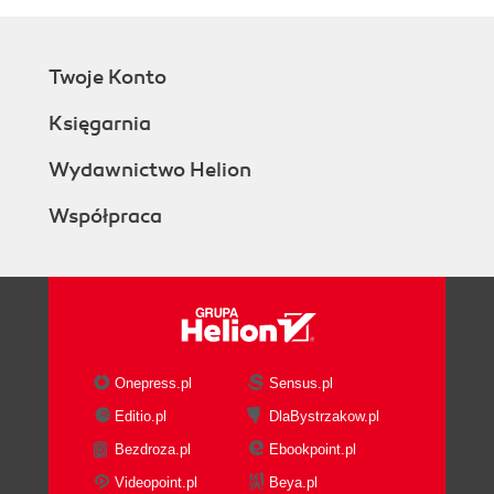
Twoje Konto
Księgarnia
Wydawnictwo Helion
Współpraca
Onepress.pl
Sensus.pl
Editio.pl
DlaBystrzakow.pl
Bezdroza.pl
Ebookpoint.pl
Videopoint.pl
Beya.pl