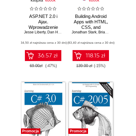
książka
ebook
ebook
ASP.NET 2.0 i
Building Android
Ajax.
Apps with HTML,
Wprowadzenie
CSS, and
Jesse Liberty
,
Dan Hurwitz
,
Brian MacDonald
JavaScript. Making
Jonathan Stark
,
Brian Jepson
,
Brian M
Native Apps with
(34,50 zł najniższa cena z 30 dni)
(83,40 zł najniższa cena z 30 dni)
Standards-Based
Web Tools. 2nd
Edition
36.57 zł
118.15 zł
69.00zł
(-47%)
139.00 zł
(-15%)
Promocja
Promocja