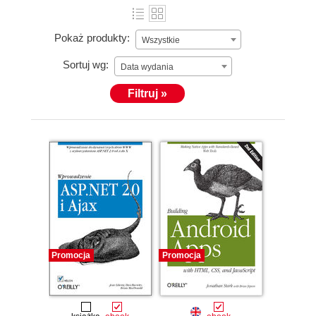
Pokaż produkty:
Wszystkie
Sortuj wg:
Data wydania
Filtruj »
Promocja
Promocja