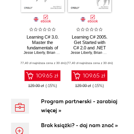
ebook
ebook
Learning C# 3.0.
Learning C# 2005.
Master the
Get Started with
fundamentals of
C# 2.0 and .NET
Jesse Liberty
C# 3.0
,
Brian MacDonald
Jesse Liberty
Programming. 2nd
,
Brian MacDonald
Edition
(77,40 zł najniższa cena z 30 dni)
(77,40 zł najniższa cena z 30 dni)
109.65 zł
109.65 zł
129.00 zł
(-15%)
129.00 zł
(-15%)
Program partnerski - zarabiaj
więcej »
Brak książki? - daj nam znać »