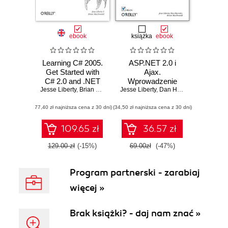
ebook
książka
ebook
Learning C# 2005.
ASP.NET 2.0 i
Get Started with
Ajax.
C# 2.0 and .NET
Wprowadzenie
Jesse Liberty
Programming. 2nd
,
Brian MacDonald
Jesse Liberty
,
Dan Hurwitz
,
Brian Mac
Edition
(77,40 zł najniższa cena z 30 dni)
(34,50 zł najniższa cena z 30 dni)
109.65 zł
36.57 zł
129.00 zł
(-15%)
69.00zł
(-47%)
Program partnerski - zarabiaj
więcej »
Brak książki? - daj nam znać »