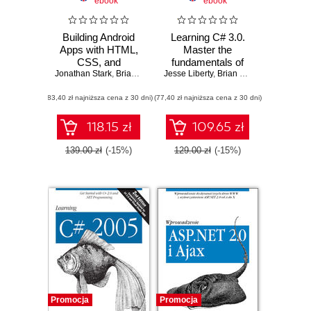
ebook
ebook
Building Android
Learning C# 3.0.
Apps with HTML,
Master the
CSS, and
fundamentals of
JavaScript. Making
Jonathan Stark
,
Brian Jepson
Jesse Liberty
,
Brian MacDonald
C# 3.0
,
Brian MacDonald
Native Apps with
(83,40 zł najniższa cena z 30 dni)
Standards-Based
(77,40 zł najniższa cena z 30 dni)
Web Tools. 2nd
Edition
118.15 zł
109.65 zł
139.00 zł
(-15%)
129.00 zł
(-15%)
Promocja
Promocja