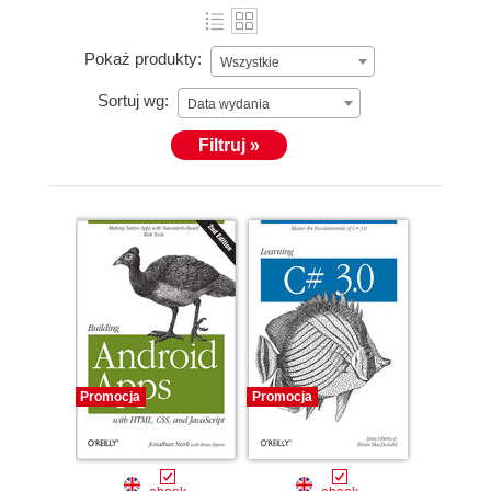
Pokaż produkty:
Wszystkie
Sortuj wg:
Data wydania
Filtruj »
Promocja
Promocja