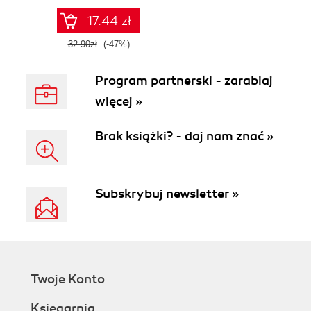
17.44 zł
32.90zł
(-47%)
Program partnerski - zarabiaj
więcej »
Brak książki? - daj nam znać »
Subskrybuj newsletter »
Twoje Konto
Księgarnia