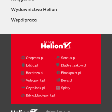
Wydawnictwo Helion
Współpraca
Onepress.pl
Sensus.pl
Editio.pl
DlaBystrzakow.pl
Bezdroza.pl
Ebookpoint.pl
Videopoint.pl
Beya.pl
Czytalisek.pl
Sploty
Biblio.Ebookpoint.pl
Helion.pl sp. z o.o.