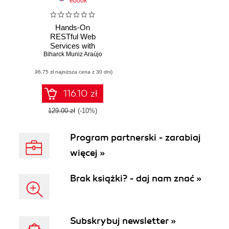
ebook
Hands-On
RESTful Web
Services with
Biharck Muniz Araújo
TypeScript 3.
Design and
(96,75 zł najniższa cena z 30 dni)
develop scalable
RESTful APIs for
your applications
116.10 zł
129.00 zł
(-10%)
Program partnerski - zarabiaj
więcej »
Brak książki? - daj nam znać »
Subskrybuj newsletter »