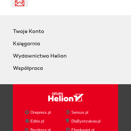
Twoje Konto
Księgarnia
Wydawnictwo Helion
Współpraca
Onepress.pl
Sensus.pl
Editio.pl
DlaBystrzakow.pl
Bezdroza.pl
Ebookpoint.pl