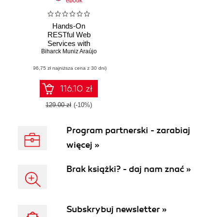
ebook
Hands-On
RESTful Web
Services with
Biharck Muniz Araújo
TypeScript 3.
Design and
(96,75 zł najniższa cena z 30 dni)
develop scalable
RESTful APIs for
your applications
116.10 zł
129.00 zł
(-10%)
Program partnerski - zarabiaj
więcej »
Brak książki? - daj nam znać »
Subskrybuj newsletter »