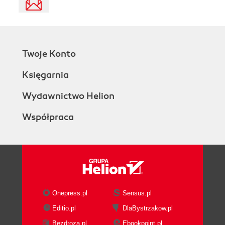
Twoje Konto
Księgarnia
Wydawnictwo Helion
Współpraca
Onepress.pl
Sensus.pl
Editio.pl
DlaBystrzakow.pl
Bezdroza.pl
Ebookpoint.pl