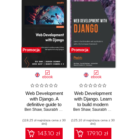
Promocja
Promocja
ebook
ebook
Web Development
Web Development
with Django. A
with Django. Learn
definitive guide to
to build modern
Ben Shaw
building modern
,
Saurabh Badhwar
Ben Shaw
,
Chris Guest
web applications
,
Saurabh Badhwar
,
Bharath Chandra K S
,
Andrew 
Python web
with a Python-
(119,25 zł najniższa cena z 30
applications using
(125,10 zł najniższa cena z 30
based framework
dni)
dni)
Django 4 - Second
Edition
143.10 zł
179.10 zł