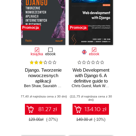
Promocja
Promocja
książka
ebook
ebook
Django. Tworzenie
Web Development
nowoczesnych
with Django 6. A
aplikacji
definitive guide to
Ben Shaw
internetowych w
,
Saurabh Badhwar
Chris Guest
,
Andrew Bird
building modern
,
Mark Walker
,
Bharath Chandra K S
,
Ben Shaw
,
,
C
S
Pythonie
Python web
(77,40 zł najniższa cena z 30 dni)
(111,75 zł najniższa cena z 30
applications using
dni)
Django 6 - Third
Edition
81.27 zł
134.10 zł
129.00zł
(-37%)
149.00 zł
(-10%)