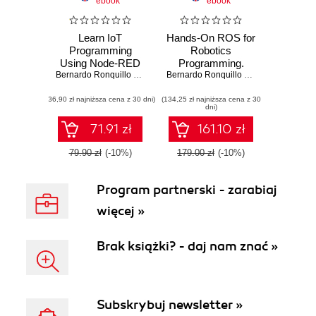
ebook
ebook
Learn IoT
Hands-On ROS for
Programming
Robotics
Using Node-RED
Programming.
Bernardo Ronquillo Japón
Program highly
Bernardo Ronquillo Japón
autonomous and
(36,90 zł najniższa cena z 30 dni)
(134,25 zł najniższa cena z 30
AI-capable mobile
dni)
robots powered by
ROS
71.91 zł
161.10 zł
79.90 zł
(-10%)
179.00 zł
(-10%)
Program partnerski - zarabiaj
więcej »
Brak książki? - daj nam znać »
Subskrybuj newsletter »