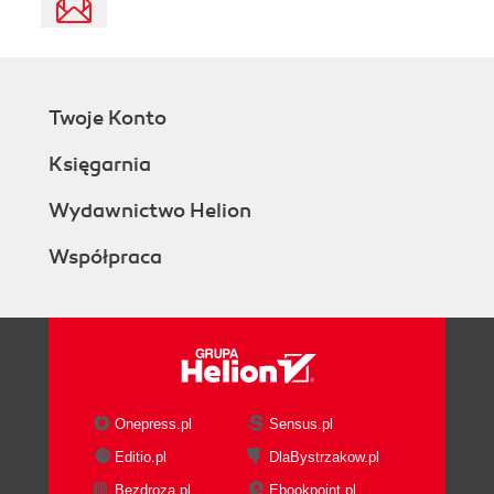
Twoje Konto
Księgarnia
Wydawnictwo Helion
Współpraca
Onepress.pl
Sensus.pl
Editio.pl
DlaBystrzakow.pl
Bezdroza.pl
Ebookpoint.pl