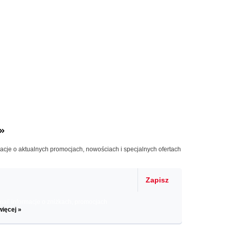
»
macje o aktualnych promocjach, nowościach i specjalnych ofertach
Zapisz
il informacje o zniżkach, promocjach
więcej »