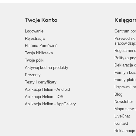
Twoje Konto
Księgar
Logowanie
Centrum po
Rejestracja
Przewodnik 
słabowidząc
Historia Zamówień
Regulamin s
Twoja biblioteka
Polityka pr
Twoje półki
Deklaracja 
Aktywuj kod na produkty
Formy i kos
Prezenty
Formy płatn
Testy i certyfikaty
Usprawnij 
Aplikacja Helion - Android
Blog
Aplikacja Helion - iOS
Newsletter
Aplikacja Helion - AppGallery
Mapa serwi
LiveChat
Kontakt
Reklamacje 