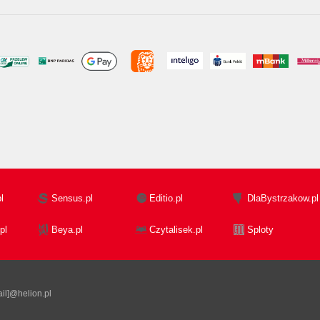
l
Sensus.pl
Editio.pl
DlaBystrzakow.pl
pl
Beya.pl
Czytalisek.pl
Sploty
il]@helion.pl