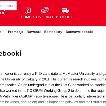
 zł
POMOC
LIVE CHAT
OD O,OOZŁ
oki
Promocje
Nowości
Bestsellery
Darmowe ebooki
 ebooki
er Keller is currently a PhD candidate at McMaster University and ga
the University of Calgary in 2011. His current research involves nume
timescales. As an undergraduate at the U of C, he worked on stacking 
lso worked in the POSSUM Working Group 2 to determine the requirem
 Pathfinder (ASKAP) radio telescope. He is particularly interested in 
tellar winds, and so on) and its impact on galaxies and their surroun