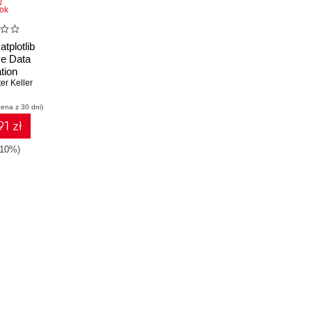
ok
tplotlib
ve Data
tion
th Python
er Keller
cena z 30 dni)
1 zł
-10%)