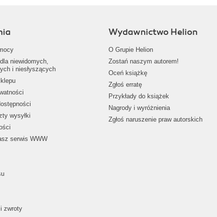
nia
Wydawnictwo Helion
mocy
O Grupie Helion
dla niewidomych,
Zostań naszym autorem!
ych i niesłyszących
Oceń książkę
klepu
Zgłoś erratę
ywatności
Przykłady do książek
dostępności
Nagrody i wyróżnienia
zty wysyłki
Zgłoś naruszenie praw autorskich
ości
nasz serwis WWW
su
i zwroty