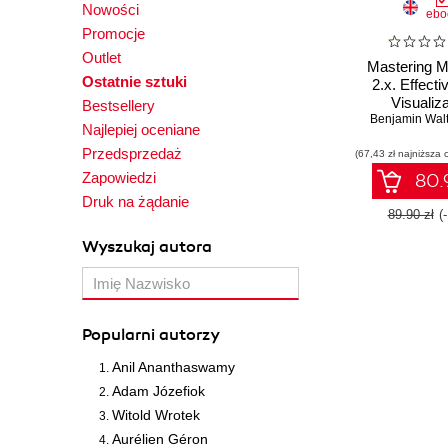
Nowości
ebo
Promocje
Outlet
Mastering Ma
Ostatnie sztuki
2.x. Effecti
Visualiza
Bestsellery
techniques wi
Benjamin Walt
Najlepiej oceniane
Przedsprzedaż
(67,43 zł najniższa 
Zapowiedzi
80.9
Druk na żądanie
89.90 zł
(
Wyszukaj autora
Popularni autorzy
Anil Ananthaswamy
Adam Józefiok
Witold Wrotek
Aurélien Géron