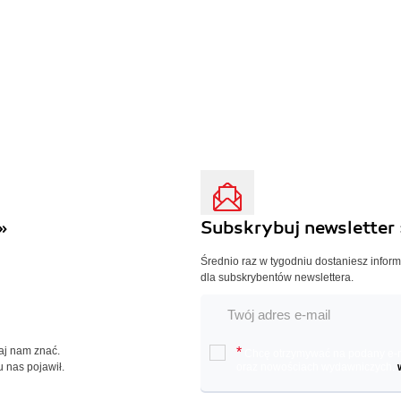
»
Subskrybuj newsletter 
Średnio raz w tygodniu dostaniesz infor
dla subskrybentów newslettera.
Daj nam znać.
*
Chcę otrzymywać na podany e-ma
u nas pojawił.
oraz nowościach wydawniczych.