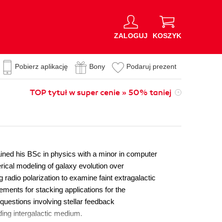
ZALOGUJ
KOSZYK
Pobierz aplikację
Bony
Podaruj prezent
TOP tytuł w super cenie » 50% taniej
ined his BSc in physics with a minor in computer
rical modeling of galaxy evolution over
radio polarization to examine faint extragalactic
ents for stacking applications for the
questions involving stellar feedback
ding intergalactic medium.