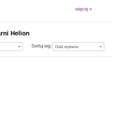
więcej »
rni Helion
Data wydania
Sortuj wg:
Data wydania