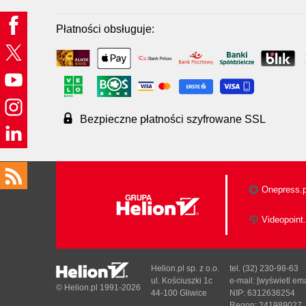
Płatności obsługuje:
Bezpieczne płatności szyfrowane SSL
Onepress.p
Videopoint.
Helion.pl sp. z o.o.
tel. (32) 230-98-63
ul. Kościuszki 1c
e-mail:
[wyświetl ema
© Helion.pl 1991-2026
44-100 Gliwice
NIP: 6312636254
Regon: 241989027