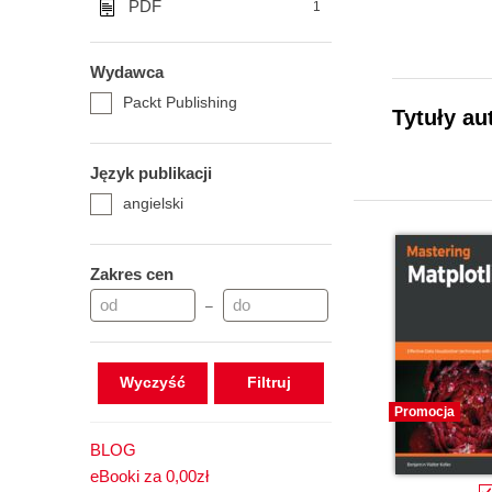
PDF
1
Wydawca
Packt Publishing
Tytuły au
Język publikacji
angielski
Zakres cen
–
Wyczyść
Promocja
BLOG
eBooki za 0,00zł