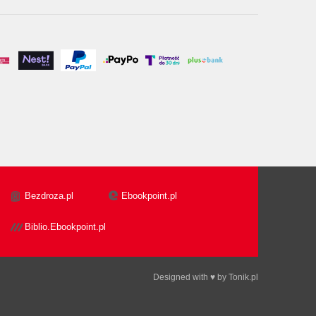
Bezdroza.pl
Ebookpoint.pl
Biblio.Ebookpoint.pl
Designed with ♥ by
Tonik.pl