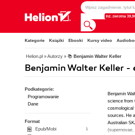
Inż. zwrotna 39,90
Kategorie
Książki
Ebooki
Kursy video
Audiobo
Helion.pl
» Autorzy
» 📚
Benjamin Walter Keller
Benjamin Walter Keller -
Podkategorie:
Benjamin Walt
Programowanie
science from 
Dane
cosmological 
sources. He a
Format
Australian SKA
Epub/Mobi
1
(supernovae, s