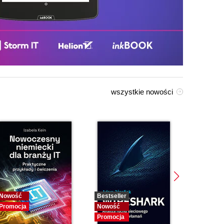
wszystkie nowości
Nowość
Bestseller
Bestselle
Promocja
Nowość
Nowość
Promocja
Promocja