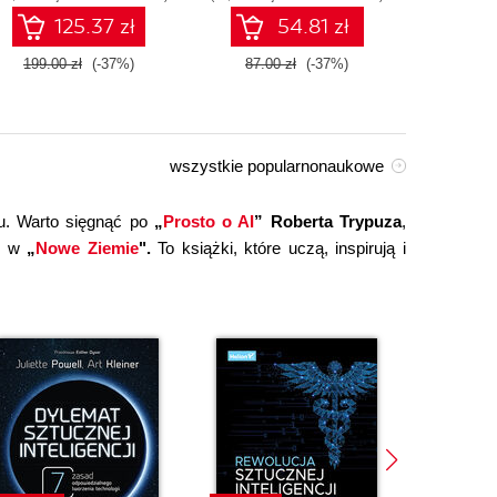
technologiami OpenAI
125.37 zł
54.81 zł
dla zwiększenia
produktywności i
199.00 zł
(-37%)
87.00 zł
(-37%)
149.0
kreatywności. Wydanie II
wszystkie popularnonaukowe
u. Warto sięgnąć po
„
Prosto o AI
” Roberta Trypuza
,
ce w
„
Nowe Ziemie
".
To książki, które uczą, inspirują i