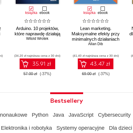
książka
ebook
książka
ebook
z
Arduino. 10 projektów,
Lean marketing.
i
które naprawdę działają
Maksymalne efekty przy
d
Witold Wrotek
minimalnych działaniach
Allan Dib
ni)
(34,20 zł najniższa cena z 30 dni)
(41,40 zł najniższa cena z 30 dni)
(
ów
35.91 zł
43.47 zł
57.00 zł
(-37%)
69.00 zł
(-37%)
Bestsellery
rnonaukowe
Python
Java
JavaScript
Cybersecurity
Elektronika i robotyka
Systemy operacyjne
Dla dzieci