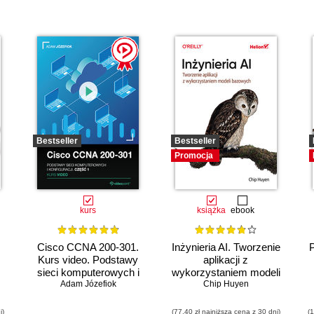
Bestseller
Bestseller
Promocja
kurs
książka
ebook
Cisco CCNA 200-301.
Inżynieria AI. Tworzenie
Kurs video. Podstawy
aplikacji z
sieci komputerowych i
wykorzystaniem modeli
Adam Józefiok
konfiguracji
bazowych
Chip Huyen
i)
(77,40 zł najniższa cena z 30 dni)
(