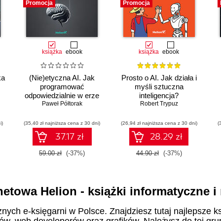
Promocja
Promocja
książka
ebook
książka
ebook
ka
(Nie)etyczna AI. Jak
Prosto o AI. Jak działa i
programować
myśli sztuczna
odpowiedzialnie w erze
inteligencja?
sztucznej inteligencji
Paweł Półtorak
Robert Trypuz
i)
(35,40 zł najniższa cena z 30 dni)
(26,94 zł najniższa cena z 30 dni)
(
37.17 zł
28.29 zł
59.00 zł
(-37%)
44.90 zł
(-37%)
netowa Helion - książki informatyczne 
znych e-księgarni w Polsce. Znajdziesz tutaj najlepsze ks