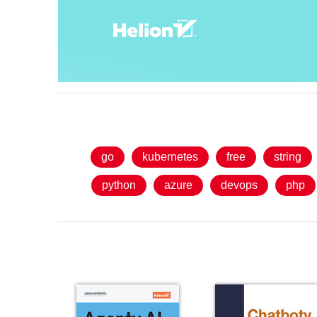
go
kubernetes
free
string
python
azure
devops
php