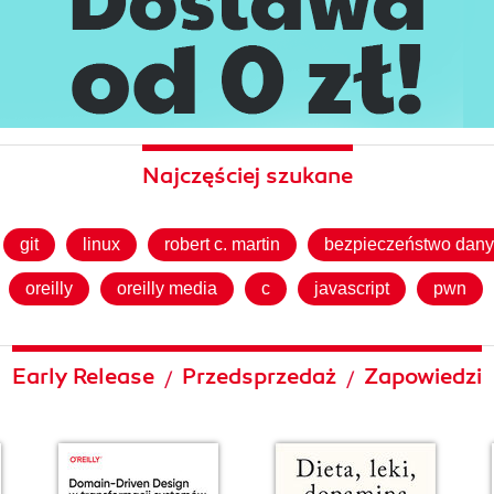
Najczęściej szukane
git
linux
robert c. martin
bezpieczeństwo dan
oreilly
oreilly media
c
javascript
pwn
Early Release
Przedsprzedaż
Zapowiedzi
/
/