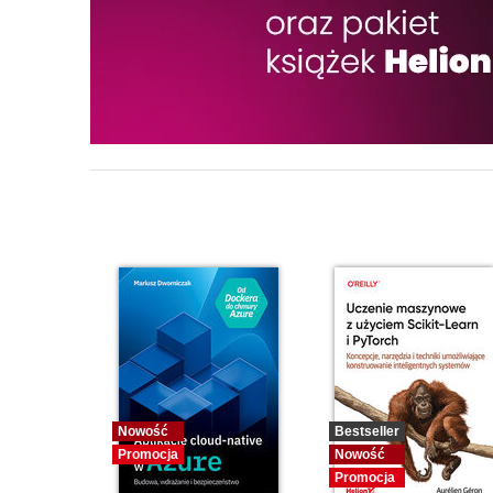
Nowość
Bestseller
Promocja
Nowość
Promocja