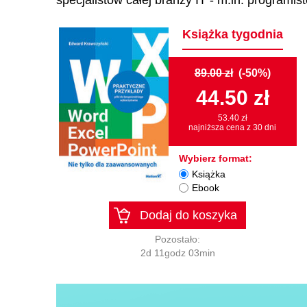
specjalistów całej branży IT - m.in. programi
Książka tygodnia
89.00 zł
(-50%)
44.50 zł
53.40 zł
najniższa cena z 30 dni
Wybierz format:
Książka
Ebook
Dodaj do koszyka
Pozostało:
2d 11godz 03min