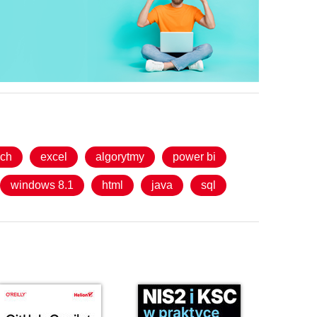
ych
excel
algorytmy
power bi
windows 8.1
html
java
sql