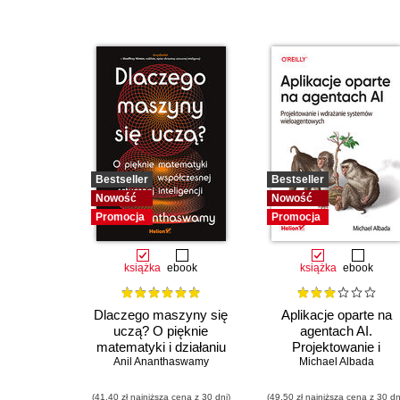
Bestseller
Bestseller
Nowość
Nowość
Promocja
Promocja
książka
ebook
książka
ebook
Dlaczego maszyny się
Aplikacje oparte na
uczą? O pięknie
agentach AI.
matematyki i działaniu
Projektowanie i
współczesnej sztucznej
Anil Ananthaswamy
wdrażanie systemów
Michael Albada
inteligencji
wieloagentowych
(41,40 zł najniższa cena z 30 dni)
(49,50 zł najniższa cena z 30 dn