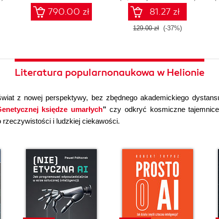
790.00 zł
81.27 zł
129.00 zł
(-37%)
Literatura popularnonaukowa w Helionie
wiat z nowej perspektywy, bez zbędnego akademickiego dystans
enetycznej księdze umarłych
”
czy odkryć kosmiczne tajemni
rzeczywistości i ludzkiej ciekawości.