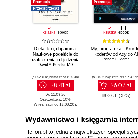
Promocja
Promocja
Przedsprzedaż
książka
ebook
książka
ebook
Dieta, leki, dopamina.
My, programiści. Kroni
Naukowe podejście do
koderów od Ady do AI
uzależnienia od jedzenia,
Robert C. Martin
fenomenu GLP-1 i roli
David A. Kessler
,
MD
zdrowych nawyków
(51,92 zł najniższa cena z 30 dni)
(53,40 zł najniższa cena z 30 dn
58.41 zł
56.07 zł
Do 11.08.26
89.00 zł
(-37%)
Oszczędzasz 10%!
W realizacji od 12.08.26 r.
Wydawnictwo i księgarnia inter
Helion.pl to jedna z największych specjalistyc