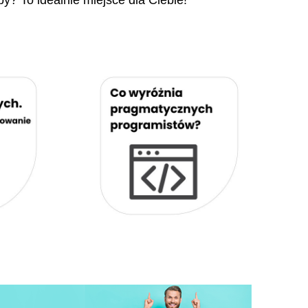
py? To idealnie miejsce dla Ciebie!