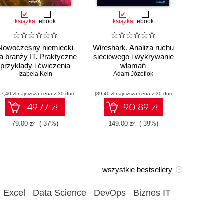
książka
ebook
książka
ebook
ksią
Nowoczesny niemiecki
Wireshark. Analiza ruchu
Au
la branży IT. Praktyczne
sieciowego i wykrywanie
przemysł
przykłady i ćwiczenia
włamań
sterowa
Izabela Kein
Adam Józefiok
Wito
47,40 zł najniższa cena z 30 dni)
(89,40 zł najniższa cena z 30 dni)
(35,94 zł naj
49.77 zł
90.89 zł
79.00 zł
(-37%)
149.00 zł
(-39%)
59.90
wszystkie bestsellery
Excel
Data Science
DevOps
Biznes IT