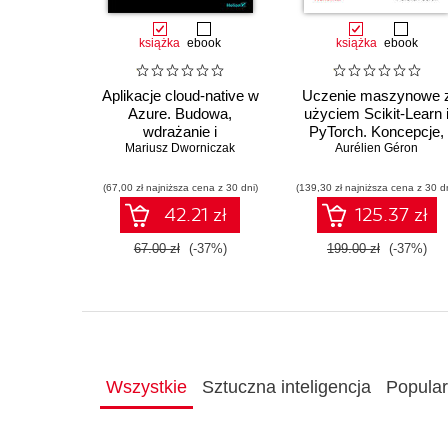
książka
ebook
książka
ebook
Aplikacje cloud-native w
Uczenie maszynowe 
Azure. Budowa,
użyciem Scikit-Learn 
wdrażanie i
PyTorch. Koncepcje,
Mariusz Dworniczak
bezpieczeństwo
narzędzia i techniki
Aurélien Géron
umożliwiające
konstruowanie
(67,00 zł najniższa cena z 30 dni)
(139,30 zł najniższa cena z 30 d
inteligentnych system
42.21 zł
125.37 zł
67.00 zł
(-37%)
199.00 zł
(-37%)
Wszystkie
Sztuczna inteligencja
Popula