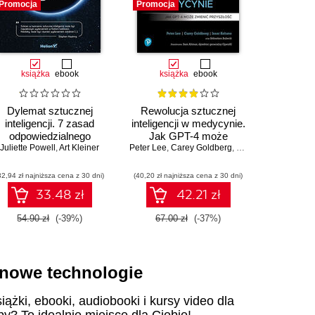
Promocja
Promocja
Promocja
książka
ebook
książka
ebook
ksią
Dylemat sztucznej
Rewolucja sztucznej
Jak Unix 
inteligencji. 7 zasad
inteligencji w medycynie.
Brian 
odpowiedzialnego
Jak GPT-4 może
Juliette Powell
tworzenia technologii
,
Art Kleiner
Peter Lee
zmienić przyszłość
,
Carey Goldberg
,
Isaac Kohane
32,94 zł najniższa cena z 30 dni)
(40,20 zł najniższa cena z 30 dni)
(29,40 zł naj
33.48 zł
42.21 zł
54.90 zł
(-39%)
67.00 zł
(-37%)
49.00
i nowe technologie
iążki, ebooki, audiobooki i kursy video dla