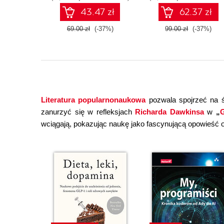
43.47 zł
62.37 zł
69.00 zł
(-37%)
99.00 zł
(-37%)
Literatura popularnonaukowa
pozwala spojrzeć na ś
zanurzyć się w refleksjach
Richarda Dawkinsa
w
„
G
wciągają, pokazując naukę jako fascynującą opowieść o 