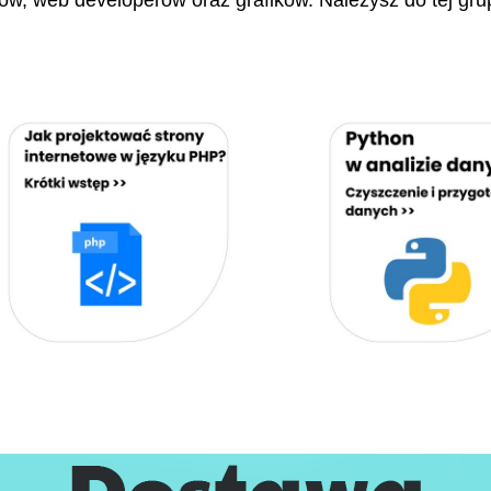
stów, web developerów oraz grafików. Należysz do tej gru