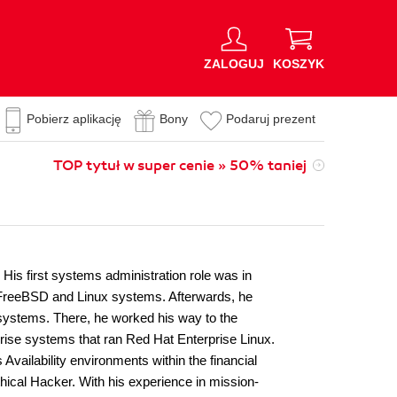
ZALOGUJ
KOSZYK
Pobierz aplikację
Bony
Podaruj prezent
TOP tytuł w super cenie » 50% taniej
His first systems administration role was in
 FreeBSD and Linux systems. Afterwards, he
systems. There, he worked his way to the
rprise systems that ran Red Hat Enterprise Linux.
vailability environments within the financial
thical Hacker. With his experience in mission-