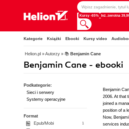
Kursy -65%
Inż. zwrotna 39,90
Kategorie
Książki
Ebooki
Kursy video
Audiobo
Helion.pl
» Autorzy
» 📚
Benjamin Cane
Benjamin Cane - ebooki
Podkategorie:
Benjamin Cane
Sieci i serwery
2006. At that
Systemy operacyjne
joined a mana
position of a 
Format
Now, Benjamin
Epub/Mobi
1
services indus