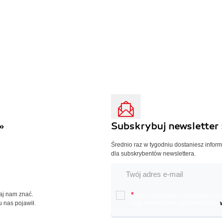
»
Subskrybuj newsletter 
Średnio raz w tygodniu dostaniesz infor
dla subskrybentów newslettera.
Daj nam znać.
*
Chcę otrzymywać na podany e-ma
u nas pojawił.
oraz nowościach wydawniczych.