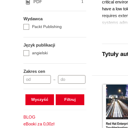
PDF
critical envi
1
have a low tol
requires exten
Wydawca
systems admin
Packt Publishing
(https://gith
application is
Język publikacji
angielski
Tytuły au
Zakres cen
–
Wyczyść
BLOG
eBooki za 0,00zł