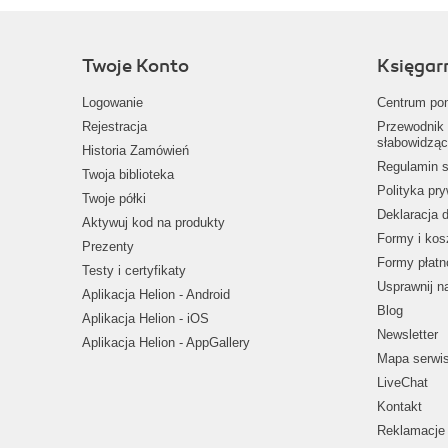
Twoje Konto
Księgar
Logowanie
Centrum po
Rejestracja
Przewodnik 
słabowidząc
Historia Zamówień
Regulamin s
Twoja biblioteka
Polityka pr
Twoje półki
Deklaracja 
Aktywuj kod na produkty
Formy i kos
Prezenty
Formy płatn
Testy i certyfikaty
Usprawnij 
Aplikacja Helion - Android
Blog
Aplikacja Helion - iOS
Newsletter
Aplikacja Helion - AppGallery
Mapa serwi
LiveChat
Kontakt
Reklamacje 