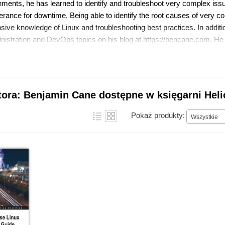
ronments, he has learned to identify and troubleshoot very complex is
erance for downtime. Being able to identify the root causes of very co
sive knowledge of Linux and troubleshooting best practices. In additi
istration and DevOps topics on his blog at https://bencane.com. He i
ub.com/Runbook/runbook), an open source application designed to moni
sues.
tora: Benjamin Cane dostępne w księgarni Hel
Pokaż produkty:
Wszystkie