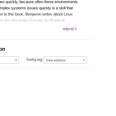
sues quickly, because often these environments
mplex systems issues quickly is a skill that
on to this book, Benjamin writes about Linux
s also the project founder for Runbook
tor and automatically resolve infrastructure and
więcej »
ion
Data wydania
Sortuj wg:
Data wydania