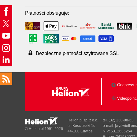
Płatności obsługuje:
Bezpieczne płatności szyfrowane SSL
Onepress.p
Videopoint.
Helion.pl sp. z o.o.
tel. (32) 230-98-63
ul. Kościuszki 1c
e-mail:
[wyświetl ema
© Helion.pl 1991-2026
44-100 Gliwice
NIP: 6312636254
Regon: 241989027