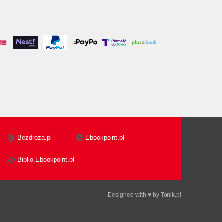
Bezdroza.pl
Ebookpoint.pl
Biblio.Ebookpoint.pl
Designed with ♥ by
Tonik.pl