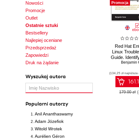
Nowości
Promocja
Promocje
Outlet
Ostatnie sztuki
ebo
Bestsellery
Najlepiej oceniane
Red Hat Ent
Przedsprzedaż
Linux Troubl
Zapowiedzi
Guide. Identif
Druk na żądanie
and resolve
Benjamin
issues face
(134,25 zł najniższa
Hat Enterpri
Wyszukaj autora
administrato
161.
best practi
advanc
179.00 zł
troublesh
techniq
Popularni autorzy
Anil Ananthaswamy
Adam Józefiok
Witold Wrotek
Aurélien Géron