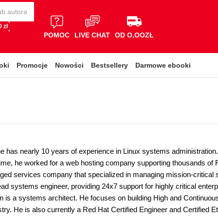
 zł
POMOC
LIVE CHAT
OD O,OOZŁ
oki
Promocje
Nowości
Bestsellery
Darmowe ebooki
 has nearly 10 years of experience in Linux systems administration. 
 time, he worked for a web hosting company supporting thousands of
ged services company that specialized in managing mission-critical 
lead systems engineer, providing 24x7 support for highly critical ente
 is a systems architect. He focuses on building High and Continuous A
try. He is also currently a Red Hat Certified Engineer and Certified E