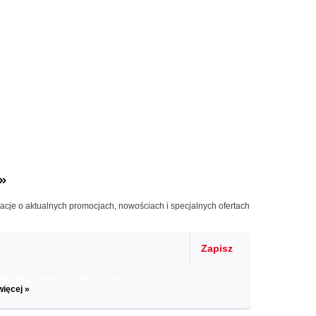
»
macje o aktualnych promocjach, nowościach i specjalnych ofertach
Zapisz
il informacje o zniżkach, promocjach
więcej »