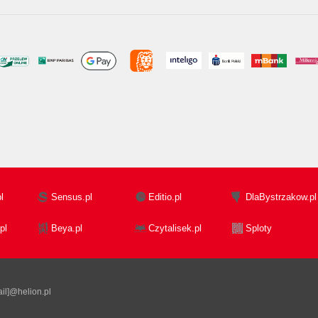
l
Sensus.pl
Editio.pl
DlaBystrzakow.pl
pl
Beya.pl
Czytalisek.pl
Sploty
il]@helion.pl