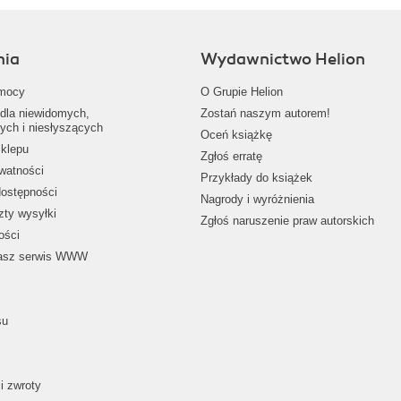
nia
Wydawnictwo Helion
mocy
O Grupie Helion
dla niewidomych,
Zostań naszym autorem!
ych i niesłyszących
Oceń książkę
klepu
Zgłoś erratę
ywatności
Przykłady do książek
dostępności
Nagrody i wyróżnienia
zty wysyłki
Zgłoś naruszenie praw autorskich
ości
nasz serwis WWW
su
i zwroty