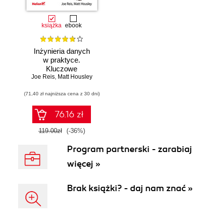
książka
ebook
Inżynieria danych
w praktyce.
Kluczowe
Joe Reis
koncepcje i
,
Matt Housley
najlepsze
(71,40 zł najniższa cena z 30 dni)
technologie
76.16 zł
119.00zł
(-36%)
Program partnerski - zarabiaj
więcej »
Brak książki? - daj nam znać »