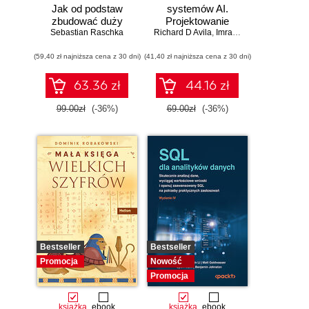
Jak od podstaw
systemów AI.
zbudować duży
Projektowanie
model językowy
Sebastian Raschka
Richard D Avila
skalowalnego i
,
Imran Ahmad
niezawodnego
(59,40 zł najniższa cena z 30 dni)
(41,40 zł najniższa cena z 30 dni)
oprogramowania
63.36 zł
44.16 zł
99.00zł
(-36%)
69.00zł
(-36%)
Bestseller
Bestseller
Promocja
Nowość
Promocja
książka
ebook
książka
ebook