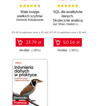
Mała księga
SQL dla analityków
wielkich szyfrów
danych.
Dominik Robakowski
Skutecznie analizuj
Jun Shan
dane, wyciągaj
,
Haibin Li
,
Matt Goldwasser
,
Up
wartościowe
(23,40 zł najniższa cena z 30 dni)
(47,40 zł najniższa cena z 30 dni)
wnioski i opanuj
zaawansowany
SQL na potrzeby
23.79 zł
50.56 zł
praktycznych
zastosowań.
39.00zł
(-39%)
79.00zł
(-36%)
Wydanie IV
Bestseller
Promocja