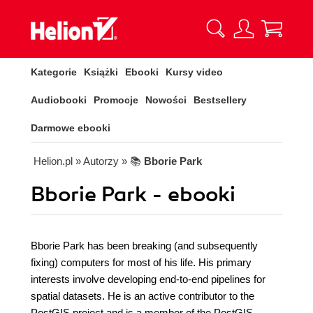
Kategorie
Książki
Ebooki
Kursy video
Audiobooki
Promocje
Nowości
Bestsellery
Darmowe ebooki
Helion.pl
» Autorzy
» 📚
Bborie Park
Bborie Park - ebooki
Bborie Park has been breaking (and subsequently
fixing) computers for most of his life. His primary
interests involve developing end-to-end pipelines for
spatial datasets. He is an active contributor to the
PostGIS project and is a member of the PostGIS