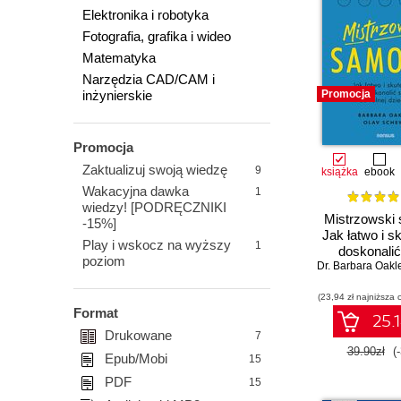
Elektronika i robotyka
Fotografia, grafika i wideo
Matematyka
Narzędzia CAD/CAM i
inżynierskie
Promocja
Promocja
Zaktualizuj swoją wiedzę
9
książka
ebook
Wakacyjna dawka
1
wiedzy! [PODRĘCZNIKI
Mistrzowski
-15%]
Jak łatwo i s
Play i wskocz na wyższy
1
doskonalić
poziom
Dr. Barbara Oakl
dowolnej dz
(23,94 zł najniższa 
Format
25.1
Drukowane
7
39.90zł
(
Epub/Mobi
15
PDF
15