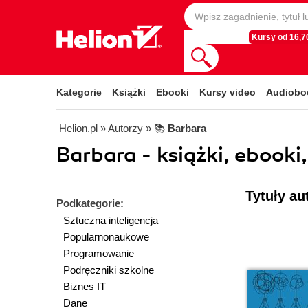
Kursy od 16,70
Kategorie
Książki
Ebooki
Kursy video
Audiobo
Helion.pl
» Autorzy
» 📚
Barbara
Barbara - książki, ebooki
Tytuły au
Podkategorie:
Sztuczna inteligencja
Popularnonaukowe
Programowanie
Podręczniki szkolne
Biznes IT
Dane