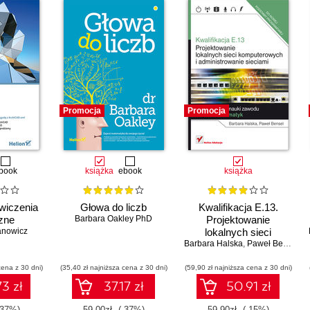
Promocja
Promocja
book
książka
ebook
książka
wiczenia
Głowa do liczb
Kwalifikacja E.13.
zne
Barbara Oakley PhD
Projektowanie
anowicz
lokalnych sieci
Barbara Halska
komputerowych i
,
Paweł Bensel
administrowanie
cena z 30 dni)
(35,40 zł najniższa cena z 30 dni)
(59,90 zł najniższa cena z 30 dni)
sieciami
3 zł
37.17 zł
50.91 zł
-37%)
59.00zł
(-37%)
59.90zł
(-15%)