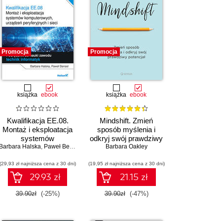
Promocja
Promocja
książka
ebook
książka
ebook
Kwalifikacja EE.08.
Mindshift. Zmień
ski
Montaż i eksploatacja
,
Kamil Cebulski
,
Angelika Chimkowska
sposób myślenia i
,
Mateusz Chłodnicki
,
Marcin Cichoń
,
Ko
Wójcik
,
Barbara Wójcik
systemów
odkryj swój prawdziwy
Barbara Halska
komputerowych,
,
Paweł Bensel
Barbara Oakley
potencjał
urządzeń peryferyjnych
(29,93 zł najniższa cena z 30 dni)
i sieci. Część 3.
(19,95 zł najniższa cena z 30 dni)
Projektowanie i
29.93 zł
21.15 zł
wykonywanie lokalnych
sieci komputerowych.
39.90zł
(-25%)
39.90zł
(-47%)
Podręcznik do nauki
zawodu technik
informatyk