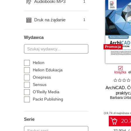
Audiobooki MP3
1
Druk na żądanie
1
Wydawca
Promocja
Helion
Helion Edukacja
książka
e
Onepress
Sensus
ArchiCAD. Ć
O'Reilly Media
praktyc
Barbara Urb
Packt Publishing
Wydawnictwo Naukowe PWN
Wydawnictwo Politechniki
(19,74 zł najniższa 
Serie
Łódzkiej
20.7
Wydawnictwo Uniwersytetu
32.90zł
(