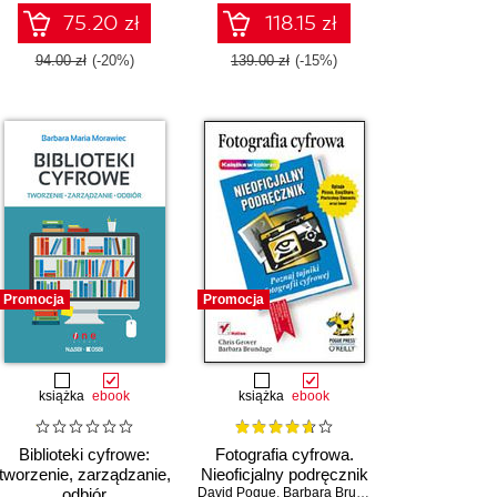
75.20 zł
118.15 zł
94.00 zł
(-20%)
139.00 zł
(-15%)
Promocja
Promocja
książka
ebook
książka
ebook
Biblioteki cyfrowe:
Fotografia cyfrowa.
tworzenie, zarządzanie,
Nieoficjalny podręcznik
a Fritchman Thompson
odbiór
David Pogue
,
Barbara Brundage
,
Andy Rathbone