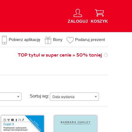
ZALOGUJ
KOSZYK
Pobierz aplikację
Bony
Podaruj prezent
TOP tytuł w super cenie » 50% taniej
Data wydania
Sortuj wg:
Data wydania