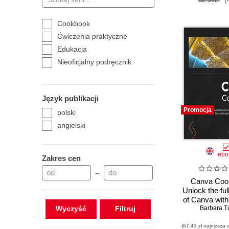
Śląskiego
Cookbook
Ćwiczenia praktyczne
Edukacja
Nieoficjalny podręcznik
Język publikacji
Promocja
polski
angielski
ebo
Zakres cen
–
Canva Coo
Unlock the full
of Canva with
Wyczyść
recipes for 
Barbara Tu
stunning v
(67,43 zł najniższa 
effortle