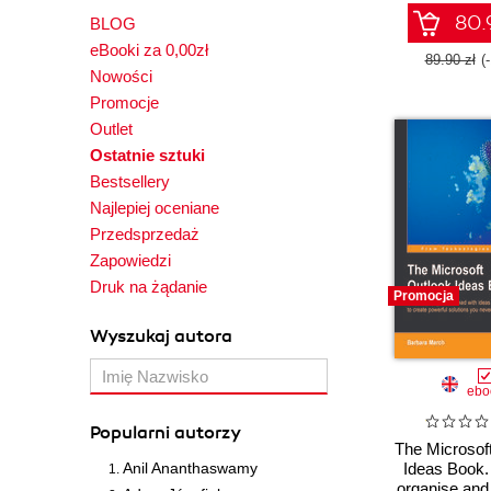
80.9
BLOG
eBooki za 0,00zł
89.90 zł
(
Nowości
Promocje
Outlet
Ostatnie sztuki
Bestsellery
Najlepiej oceniane
Przedsprzedaż
Zapowiedzi
Druk na żądanie
Promocja
Wyszukaj autora
ebo
Popularni autorzy
The Microsof
Anil Ananthaswamy
Ideas Book.
organise an