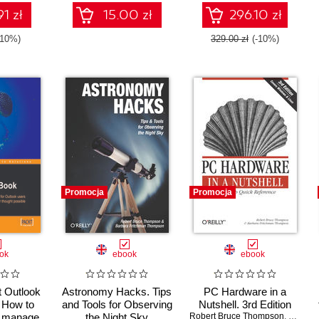
1 zł
15.00 zł
296.10 zł
-10%)
329.00 zł
(-10%)
Promocja
Promocja
ok
ebook
ebook
t Outlook
Astronomy Hacks. Tips
PC Hardware in a
 How to
and Tools for Observing
Nutshell. 3rd Edition
d manage
the Night Sky
Robert Bruce Thompson
,
Barbar