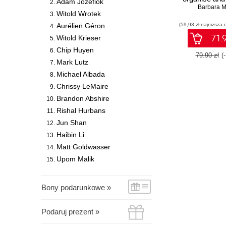
Adam Józefiok
yourself, yo
Barbara M
Witold Wrotek
and your activ
Aurélien Géron
(59,93 zł najniższa 
Microsoft Ou
Exchange wi
71.9
Witold Krieser
book a
Chip Huyen
79.90 zł
(
Mark Lutz
Michael Albada
Chrissy LeMaire
Brandon Abshire
Rishal Hurbans
Jun Shan
Haibin Li
Matt Goldwasser
Upom Malik
Bony podarunkowe »
Podaruj prezent »