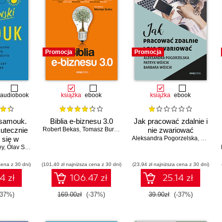
Promocja
Promocja
audiobook
książka
ebook
książka
ebook
 samouk.
Biblia e-biznesu 3.0
Jak pracować zdalnie i
kutecznie
Robert Bekas
,
Tomasz Burcon
,
Andrzej Burzyński
nie zwariować
,
Krzysztof Burzyń
 się w
Aleksandra Pogorzelska
,
Patryk 
ey
iedzinie
,
Olav Schewe
cena z 30 dni)
(101,40 zł najniższa cena z 30 dni)
(23,94 zł najniższa cena z 30 dni)
4 zł
106.47 zł
25.14 zł
-37%)
169.00zł
(-37%)
39.90zł
(-37%)