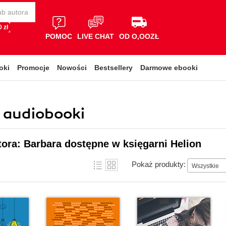
 zł
POMOC
LIVE CHAT
OD O,OOZŁ
oki
Promocje
Nowości
Bestsellery
Darmowe ebooki
, audiobooki
tora: Barbara dostępne w księgarni Helion
Pokaż produkty:
Wszystkie