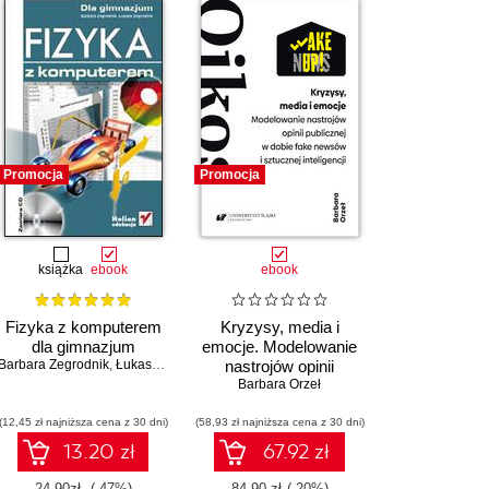
Promocja
Promocja
książka
ebook
ebook
Fizyka z komputerem
Kryzysy, media i
dla gimnazjum
emocje. Modelowanie
Barbara Zegrodnik
,
Łukasz Zegrodnik
nastrojów opinii
publicznej w dobie fake
Barbara Orzeł
newsów i sztucznej
(12,45 zł najniższa cena z 30 dni)
(58,93 zł najniższa cena z 30 dni)
inteligencji
13.20 zł
67.92 zł
24.90zł
(-47%)
84.90 zł
(-20%)