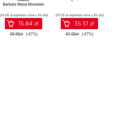
Barbara Maria Morawiec
(14,95 zł najniższa cena z 30 dni)
(33,50 zł najniższa cena z 30 dni)
15.84 zł
35.51 zł
29.90zł
(-47%)
67.00zł
(-47%)