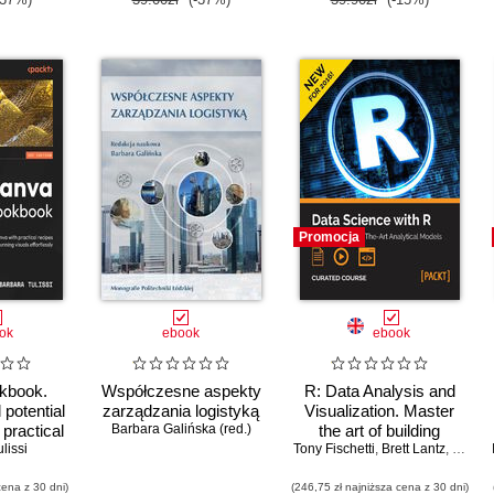
Promocja
ok
ebook
ebook
kbook.
Współczesne aspekty
R: Data Analysis and
 potential
zarządzania logistyką
Visualization. Master
 practical
Barbara Galińska (red.)
the art of building
creating
lissi
Tony Fischetti
analytical models using
,
Brett Lantz
,
Hrishi 
isuals
R
cena z 30 dni)
ssly
(246,75 zł najniższa cena z 30 dni)