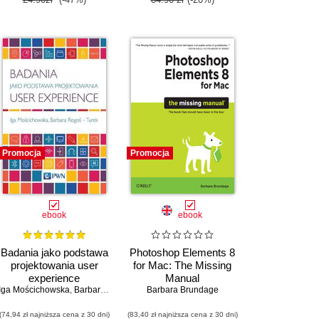
Promocja
Promocja
ebook
ebook
Badania jako podstawa
Photoshop Elements 8
projektowania user
for Mac: The Missing
experience
Manual
V. Mittal
Iga Mościchowska
,
Bater Makhabel
,
Barbara Rogoś-Turek
,
Edina Berlinger (EURO)
Barbara Brundage
,
Ferenc Illés
,
Ádám Banai
,
Gerge
(74,94 zł najniższa cena z 30 dni)
(83,40 zł najniższa cena z 30 dni)