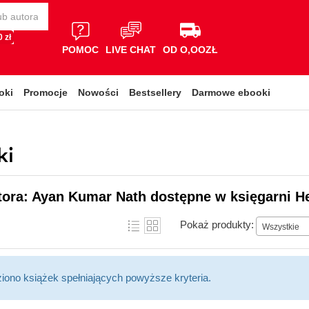
 zł
POMOC
LIVE CHAT
OD O,OOZŁ
oki
Promocje
Nowości
Bestsellery
Darmowe ebooki
ki
tora: Ayan Kumar Nath dostępne w księgarni H
Pokaż produkty:
Wszystkie
ziono książek spełniających powyższe kryteria.