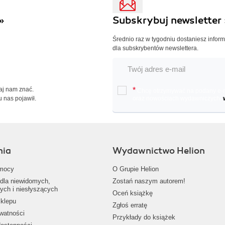
»
Subskrybuj newsletter 
Średnio raz w tygodniu dostaniesz infor
dla subskrybentów newslettera.
Daj nam znać.
*
Chcę otrzymywać na podany e-ma
u nas pojawił.
oraz nowościach wydawniczych.
nia
Wydawnictwo Helion
mocy
O Grupie Helion
dla niewidomych,
Zostań naszym autorem!
ych i niesłyszących
Oceń książkę
klepu
Zgłoś erratę
ywatności
Przykłady do książek