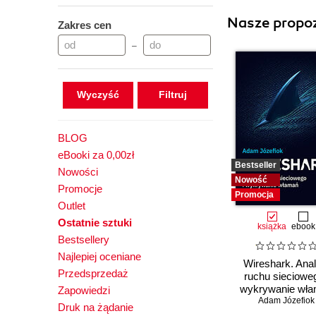
Nasze propoz
Zakres cen
–
Wyczyść
BLOG
eBooki za 0,00zł
Bestseller
Nowości
Nowość
Promocje
Promocja
Outlet
Ostatnie sztuki
książka
ebook
Bestsellery
Najlepiej oceniane
Wireshark. Anal
Przedsprzedaż
ruchu siecioweg
wykrywanie wł
Zapowiedzi
Adam Józefiok
Druk na żądanie