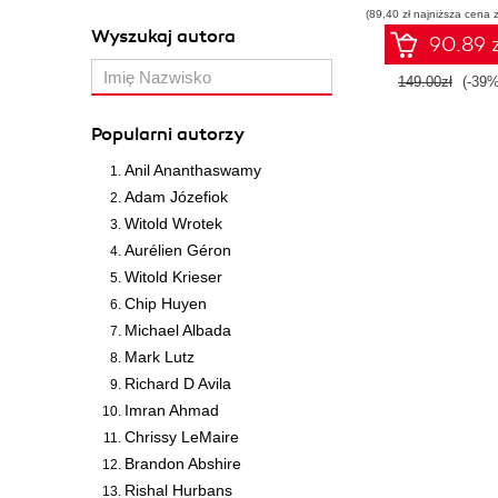
(89,40 zł najniższa cena z
Wyszukaj autora
90.89 z
149.00zł
(-39%
Popularni autorzy
Anil Ananthaswamy
Adam Józefiok
Witold Wrotek
Aurélien Géron
Witold Krieser
Chip Huyen
Michael Albada
Mark Lutz
Richard D Avila
Imran Ahmad
Chrissy LeMaire
Brandon Abshire
Rishal Hurbans