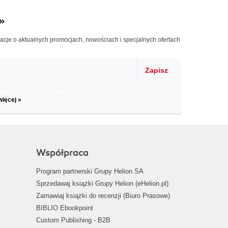
»
macje o aktualnych promocjach, nowościach i specjalnych ofertach
Zapisz
il informacje o zniżkach, promocjach
więcej »
Współpraca
Program partnerski Grupy Helion SA
Sprzedawaj książki Grupy Helion (eHelion.pl)
Zamawiaj książki do recenzji (Biuro Prasowe)
BIBLIO Ebookpoint
Custom Publishing - B2B