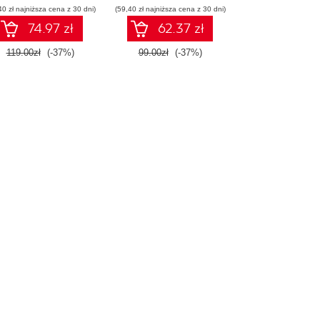
40 zł najniższa cena z 30 dni)
rodowiska Jupyter.
(59,40 zł najniższa cena z 30 dni)
pracy
Wydanie III
74.97 zł
62.37 zł
119.00zł
(-37%)
99.00zł
(-37%)