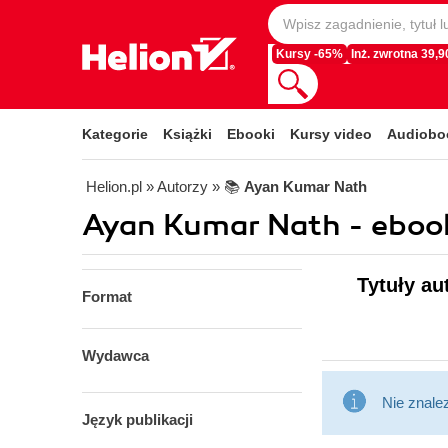
Kursy -65%
Inż. zwrotna 39,90
Kategorie
Książki
Ebooki
Kursy video
Audiobo
Helion.pl
» Autorzy
» 📚
Ayan Kumar Nath
Ayan Kumar Nath - eboo
Tytuły au
Format
Wydawca
Nie znale
Język publikacji