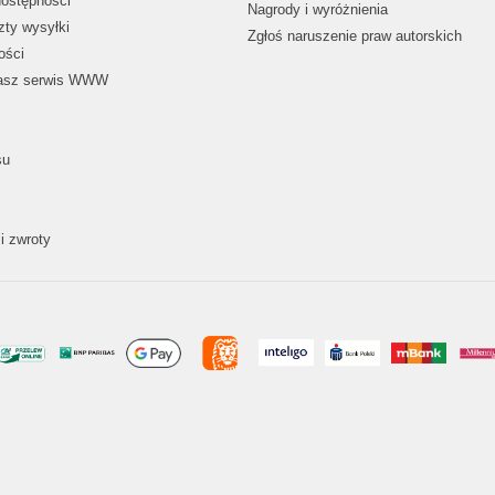
dostępności
Nagrody i wyróżnienia
zty wysyłki
Zgłoś naruszenie praw autorskich
ości
nasz serwis WWW
su
i zwroty