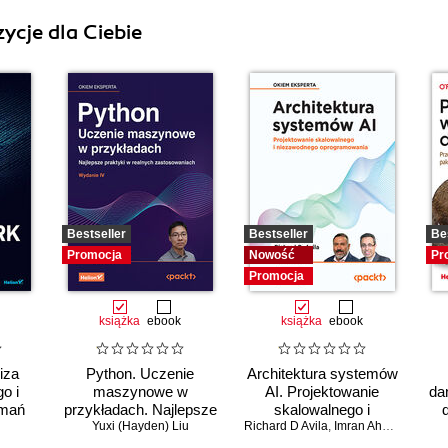
ycje dla Ciebie
Bestseller
Bestseller
Be
Promocja
Nowość
Pr
Promocja
książka
ebook
książka
ebook
iza
Python. Uczenie
Architektura systemów
o i
maszynowe w
AI. Projektowanie
da
amań
przykładach. Najlepsze
skalowalnego i
praktyki w realnych
Yuxi (Hayden) Liu
Richard D Avila
niezawodnego
,
Imran Ahmad
zastosowaniach.
oprogramowania