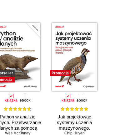
stseller
Promocja
omocja
książka
ebook
książka
ebook
Python w analizie
Jak projektować
nych. Przetwarzanie
systemy uczenia
danych za pomocą
maszynowego.
pakietów pandas i
Wes McKinney
Iteracyjne tworzenie
Chip Huyen
NumPy oraz
aplikacji gotowych do