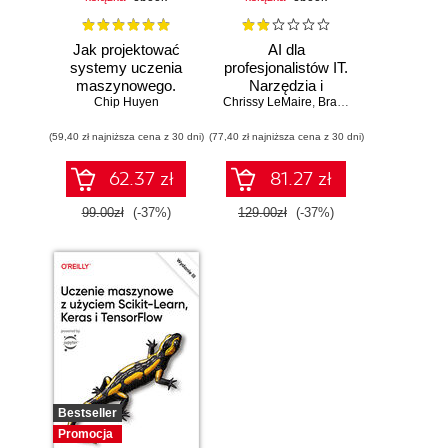
Jak projektować
AI dla
systemy uczenia
profesjonalistów IT.
maszynowego.
Narzędzia i
Chip Huyen
Iteracyjne
Chrissy LeMaire
techniki
,
Brandon Abshire
tworzenie aplikacji
zwiększające
(59,40 zł najniższa cena z 30 dni)
gotowych do pracy
(77,40 zł najniższa cena z 30 dni)
produktywność
62.37 zł
81.27 zł
99.00zł
(-37%)
129.00zł
(-37%)
Bestseller
Promocja