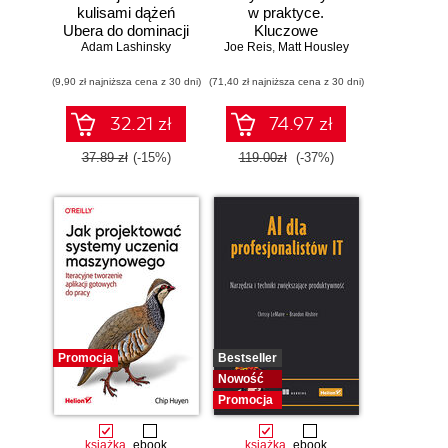
kulisami dążeń
w praktyce.
Ubera do dominacji
Kluczowe
Adam Lashinsky
na świecie
Joe Reis
koncepcje i
,
Matt Housley
najlepsze
(9,90 zł najniższa cena z 30 dni)
(71,40 zł najniższa cena z 30 dni)
technologie
32.21 zł
74.97 zł
37.89 zł
(-15%)
119.00zł
(-37%)
Promocja
Bestseller
Nowość
Promocja
książka
ebook
książka
ebook