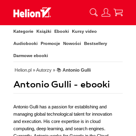
Kategorie
Książki
Ebooki
Kursy video
Audiobooki
Promocje
Nowości
Bestsellery
Darmowe ebooki
Helion.pl
» Autorzy
» 📚
Antonio Gulli
Antonio Gulli - ebooki
Antonio Gulli has a passion for establishing and
managing global technological talent for innovation
and execution. His core expertise is in cloud
computing, deep learning, and search engines.
Currently, Antonio works for Google in the Cloud