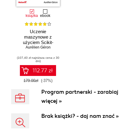
książka
ebook
Uczenie
maszynowe z
użyciem Scikit-
Learn, Keras i
Aurélien Géron
TensorFlow.
(107,40 zł najniższa cena z 30
Wydanie III
dni)
112.77 zł
179.00zł
(-37%)
Program partnerski - zarabiaj
więcej »
Brak książki? - daj nam znać »