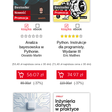
Bestseller
Bestseller
Nowość
Promocja
Promocja
książka
ebook
książka
ebook
Analiza
Python. Instrukcje
bayesowska w
dla programisty.
Pythonie.
Wydanie III
Osvaldo Martin
Praktyczny
Eric Matthes
przewodnik po
(53,40 zł najniższa cena z 30 dni)
modelowaniu
(71,40 zł najniższa cena z 30 dni)
probabilistycznym.
Wydanie III
56.07 zł
74.97 zł
89.00zł
(-37%)
119.00zł
(-37%)