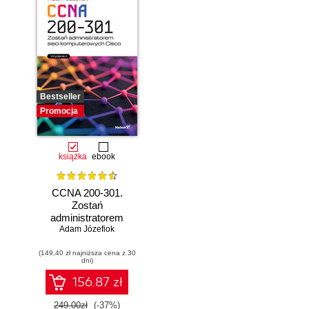
Bestseller
Promocja
książka
ebook
CCNA 200-301.
Zostań
administratorem
Adam Józefiok
sieci
komputerowych
(149,40 zł najniższa cena z 30
Cisco. Wydanie II
dni)
156.87 zł
249.00zł
(-37%)