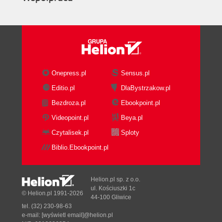
Onepress.pl
Sensus.pl
Editio.pl
DlaBystrzakow.pl
Bezdroza.pl
Ebookpoint.pl
Videopoint.pl
Beya.pl
Czytalisek.pl
Sploty
Biblio.Ebookpoint.pl
Helion.pl sp. z o.o.
ul. Kościuszki 1c
© Helion.pl 1991-2026
44-100 Gliwice
tel. (32) 230-98-63
e-mail:
[wyświetl email]@helion.pl