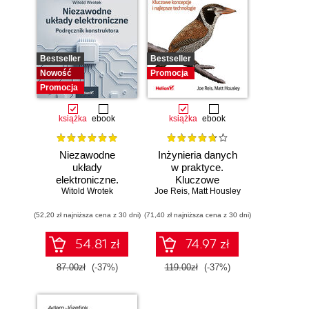
Bestseller
Bestseller
Nowość
Promocja
Promocja
książka
ebook
książka
ebook
Niezawodne
Inżynieria danych
układy
w praktyce.
elektroniczne.
Kluczowe
Witold Wrotek
Podręcznik
Joe Reis
koncepcje i
,
Matt Housley
konstruktora
najlepsze
(52,20 zł najniższa cena z 30 dni)
(71,40 zł najniższa cena z 30 dni)
technologie
54.81 zł
74.97 zł
87.00zł
(-37%)
119.00zł
(-37%)