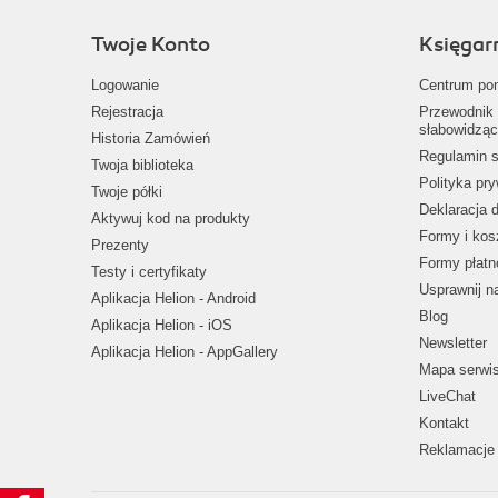
Twoje Konto
Księgar
Logowanie
Centrum po
Rejestracja
Przewodnik 
słabowidząc
Historia Zamówień
Regulamin s
Twoja biblioteka
Polityka pr
Twoje półki
Deklaracja 
Aktywuj kod na produkty
Formy i kos
Prezenty
Formy płatn
Testy i certyfikaty
Usprawnij 
Aplikacja Helion - Android
Blog
Aplikacja Helion - iOS
Newsletter
Aplikacja Helion - AppGallery
Mapa serwi
LiveChat
Kontakt
Reklamacje 