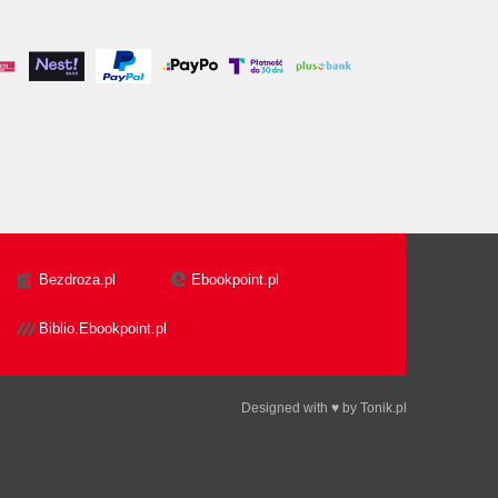
Bezdroza.pl
Ebookpoint.pl
Biblio.Ebookpoint.pl
Designed with ♥ by
Tonik.pl