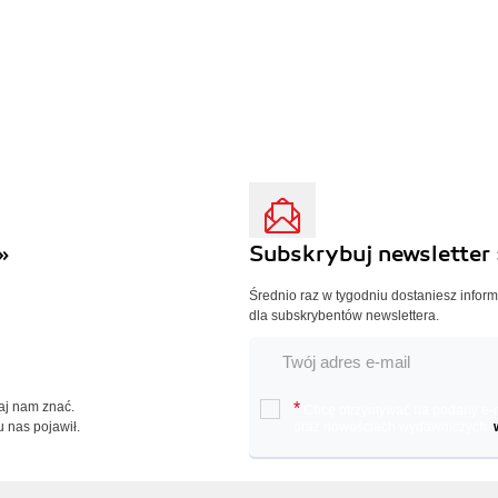
»
Subskrybuj newsletter 
Średnio raz w tygodniu dostaniesz infor
dla subskrybentów newslettera.
Daj nam znać.
*
Chcę otrzymywać na podany e-ma
u nas pojawił.
oraz nowościach wydawniczych.