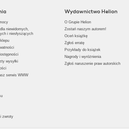
nia
Wydawnictwo Helion
mocy
O Grupie Helion
dla niewidomych,
Zostań naszym autorem!
ych i niesłyszących
Oceń książkę
klepu
Zgłoś erratę
ywatności
Przykłady do książek
dostępności
Nagrody i wyróżnienia
zty wysyłki
Zgłoś naruszenie praw autorskich
ości
nasz serwis WWW
su
i zwroty