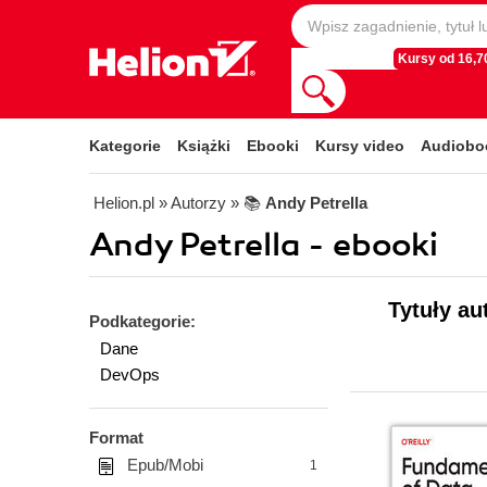
Kursy od 16,70
Kategorie
Książki
Ebooki
Kursy video
Audiobo
Helion.pl
» Autorzy
» 📚
Andy Petrella
Andy Petrella - ebooki
Tytuły au
Podkategorie:
Dane
DevOps
Format
Epub/Mobi
1