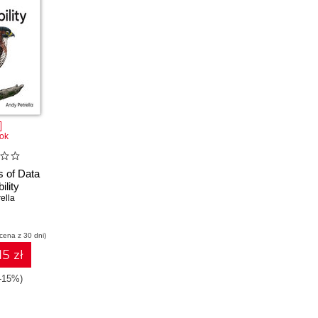
ok
 of Data
ility
ella
 cena z 30 dni)
15 zł
(-15%)