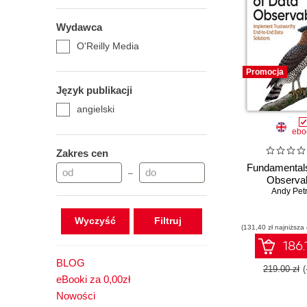
Wydawca
O'Reilly Media
Promocja
Język publikacji
angielski
ebo
Zakres cen
Fundamentals
–
Observab
Andy Petr
Wyczyść
(131,40 zł najniższa
186.
BLOG
219.00 zł
eBooki za 0,00zł
Nowości