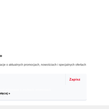
»
macje o aktualnych promocjach, nowościach i specjalnych ofertach
Zapisz
il informacje o zniżkach, promocjach
więcej »