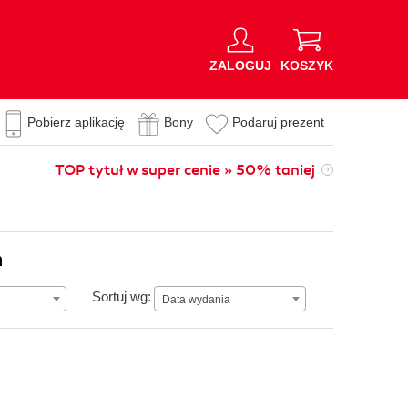
ZALOGUJ
KOSZYK
Pobierz aplikację
Bony
Podaruj prezent
TOP tytuł w super cenie » 50% taniej
n
Data wydania
Sortuj wg:
Data wydania