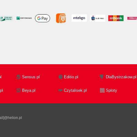
l
Sensus.pl
Editio.pl
DlaBystrzakow.pl
pl
Beya.pl
Czytalisek.pl
Sploty
il]@helion.pl