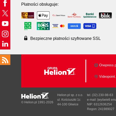
Płatności obsługuje:
Bezpieczne płatności szyfrowane SSL
Onepress.p
Videopoint.
Helion.pl sp. z o.o.
tel. (32) 230-98-63
ul. Kościuszki 1c
e-mail:
[wyświetl ema
© Helion.pl 1991-2026
44-100 Gliwice
NIP: 6312636254
Regon: 241989027