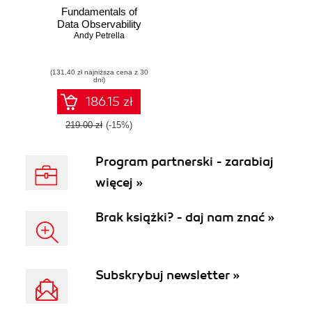
Fundamentals of
Data Observability
Andy Petrella
(131,40 zł najniższa cena z 30
dni)
186.15 zł
219.00 zł
(-15%)
Program partnerski - zarabiaj
więcej »
Brak książki? - daj nam znać »
Subskrybuj newsletter »