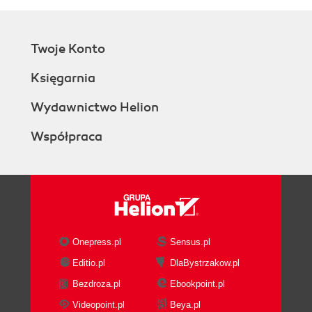
Twoje Konto
Księgarnia
Wydawnictwo Helion
Współpraca
Onepress.pl
Sensus.pl
Editio.pl
DlaBystrzakow.pl
Bezdroza.pl
Ebookpoint.pl
Videopoint.pl
Beya.pl