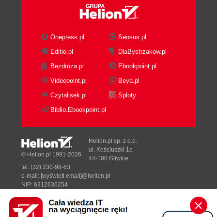
Onepress.pl
Sensus.pl
Editio.pl
DlaBystrzakow.pl
Bezdroza.pl
Ebookpoint.pl
Videopoint.pl
Beya.pl
Czytalisek.pl
Sploty
Biblio.Ebookpoint.pl
Helion.pl sp. z o.o.
ul. Kościuszki 1c
© Helion.pl 1991-2026
44-100 Gliwice
tel. (32) 230-98-63
e-mail:
[wyświetl email]@helion.pl
NIP: 6312636254
Regon: 241989027
Designed with ♥ by
Tonik.pl