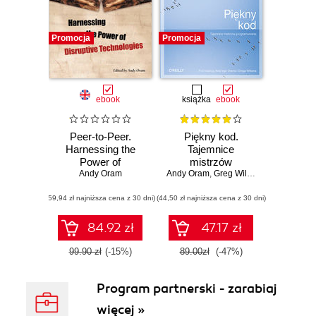
Promocja
Promocja
ebook
książka
ebook
Peer-to-Peer.
Piękny kod.
Harnessing the
Tajemnice
Power of
mistrzów
Disruptive
Andy Oram
Andy Oram
programowania
,
Greg Wilson
Technologies
(59,94 zł najniższa cena z 30 dni)
(44,50 zł najniższa cena z 30 dni)
84.92 zł
47.17 zł
99.90 zł
(-15%)
89.00zł
(-47%)
Program partnerski - zarabiaj
więcej »