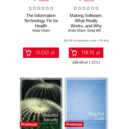
ebook
ebook
The Information
Making Software.
Technology Fix for
What Really
Health
Works, and Why
Andy Oram
Andy Oram
We Believe It
,
Greg Wilson
(83,40 zł najniższa cena z 30 dni)
0.00 zł
118.15 zł
139.00 zł
(-15%)
Promocja
Promocja