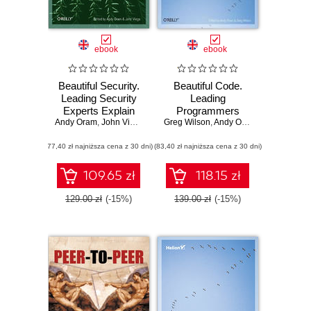
ebook
ebook
Beautiful Security.
Beautiful Code.
Leading Security
Leading
Experts Explain
Programmers
Andy Oram
How They Think
,
John Viega
Greg Wilson
Explain How They
,
Andy Oram
Think
(77,40 zł najniższa cena z 30 dni)
(83,40 zł najniższa cena z 30 dni)
109.65 zł
118.15 zł
129.00 zł
(-15%)
139.00 zł
(-15%)