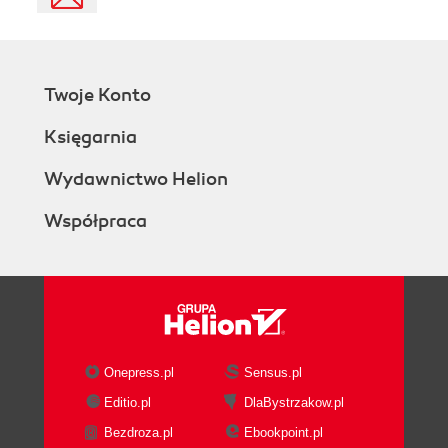
Twoje Konto
Księgarnia
Wydawnictwo Helion
Współpraca
Onepress.pl
Sensus.pl
Editio.pl
DlaBystrzakow.pl
Bezdroza.pl
Ebookpoint.pl