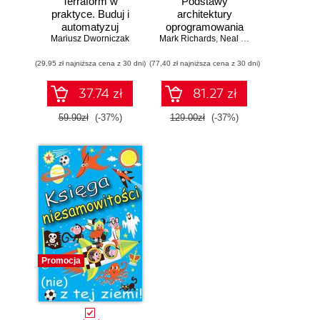
Terraform w
Podstawy
praktyce. Buduj i
architektury
automatyzuj
oprogramowania
Mariusz Dworniczak
infrastrukturę
Mark Richards
dla inżynierów.
,
Neal Ford
chmurową oraz
Wydanie II
(29,95 zł najniższa cena z 30 dni)
zarządzaj nią z
(77,40 zł najniższa cena z 30 dni)
wykorzystaniem
Dockera
37.74 zł
81.27 zł
59.90zł
(-37%)
129.00zł
(-37%)
Promocja