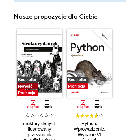
Nasze propozycje dla Ciebie
Bestseller
Bestseller
Nowość
Promocja
Promocja
książka
ebook
książka
ebook
Struktury danych.
Python.
Ilustrowany
Wprowadzenie.
przewodnik
Wydanie VI
Marcello La Rocca
Mark Lutz