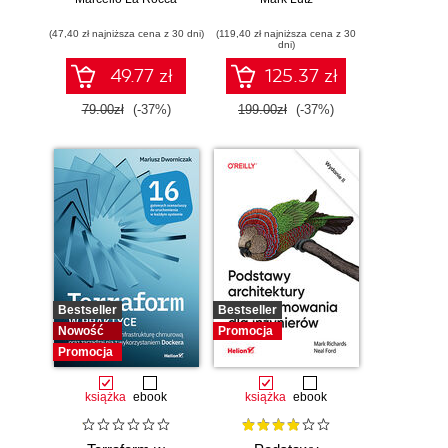
(47,40 zł najniższa cena z 30 dni)
(119,40 zł najniższa cena z 30
dni)
49.77 zł
125.37 zł
79.00zł
(-37%)
199.00zł
(-37%)
Bestseller
Bestseller
Nowość
Promocja
Promocja
książka
ebook
książka
ebook