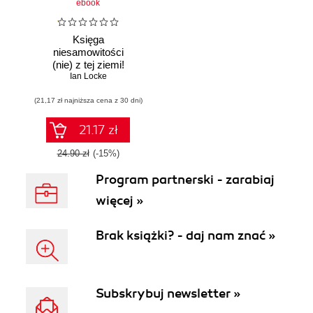
ebook
Księga
niesamowitości
(nie) z tej ziemi!
Księga faktów
Ian Locke
prawdziwych, choć
(21,17 zł najniższa cena z 30 dni)
niezwykłych
21.17 zł
24.90 zł
(-15%)
Program partnerski - zarabiaj
więcej »
Brak książki? - daj nam znać »
Subskrybuj newsletter »