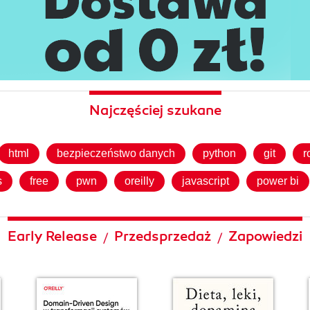
Najczęściej szukane
html
bezpieczeństwo danych
python
git
r
s
free
pwn
oreilly
javascript
power bi
Early Release
Przedsprzedaż
Zapowiedzi
/
/