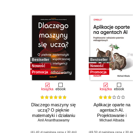
Bestseller
Bestseller
Nowość
Nowość
Promocja
Promocja
książka
ebook
książka
ebook
Dlaczego maszyny się
Aplikacje oparte na
uczą? O pięknie
agentach AI.
matematyki i działaniu
Projektowanie i
współczesnej sztucznej
Anil Ananthaswamy
wdrażanie systemów
Michael Albada
inteligencji
wieloagentowych
(41,40 zł najniższa cena z 30 dni)
(49,50 zł najniższa cena z 30 dn