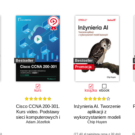
Bestseller
Bestseller
Promocja
kurs
książka
ebook
Cisco CCNA 200-301.
Inżynieria AI. Tworzenie
Kurs video. Podstawy
aplikacji z
sieci komputerowych i
wykorzystaniem modeli
Adam Józefiok
konfiguracji
bazowych
Chip Huyen
i)
(77,40 zł najniższa cena z 30 dni)
(