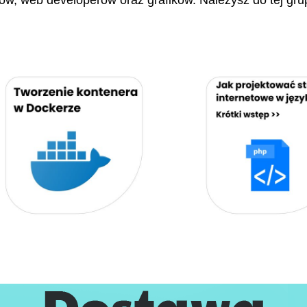
stów, web developerów oraz grafików. Należysz do tej gru