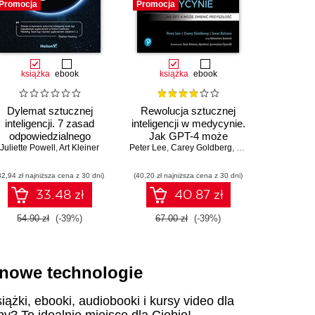
Promocja
Promocja
Promocja
książka
ebook
książka
ebook
ksią
Dylemat sztucznej
Rewolucja sztucznej
Jak Unix 
inteligencji. 7 zasad
inteligencji w medycynie.
Brian 
odpowiedzialnego
Jak GPT-4 może
Juliette Powell
tworzenia technologii
,
Art Kleiner
Peter Lee
zmienić przyszłość
,
Carey Goldberg
,
Isaac Kohane
32,94 zł najniższa cena z 30 dni)
(40,20 zł najniższa cena z 30 dni)
(29,40 zł naj
33.48 zł
40.87 zł
54.90 zł
(-39%)
67.00 zł
(-39%)
49.00
i nowe technologie
iążki, ebooki, audiobooki i kursy video dla