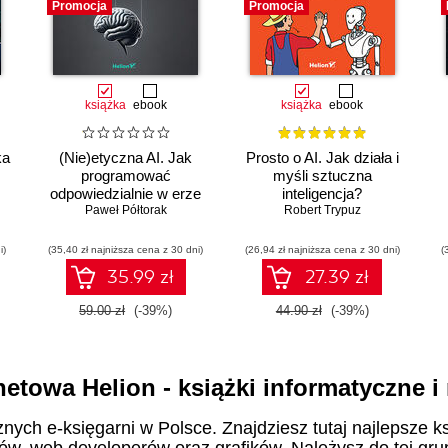
Promocja
Promocja
książka
ebook
książka
ebook
ka
(Nie)etyczna AI. Jak
Prosto o AI. Jak działa i
programować
myśli sztuczna
odpowiedzialnie w erze
inteligencja?
sztucznej inteligencji
Paweł Półtorak
Robert Trypuz
i)
(35,40 zł najniższa cena z 30 dni)
(26,94 zł najniższa cena z 30 dni)
(
35.99 zł
27.39 zł
59.00 zł
(-39%)
44.90 zł
(-39%)
netowa Helion - książki informatyczne 
znych e-księgarni w Polsce. Znajdziesz tutaj najlepsze ks