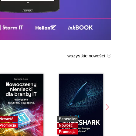
wszystkie nowości
Nowość
Bestseller
Bestselle
Promocja
Nowość
Nowość
Promocja
Promocja