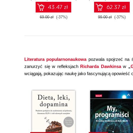
43.47 zł
62.37 zł
69.00 zł
(-37%)
99.00 zł
(-37%)
Literatura popularnonaukowa
pozwala spojrzeć na ś
zanurzyć się w refleksjach
Richarda Dawkinsa
w
„
G
wciągają, pokazując naukę jako fascynującą opowieść o 