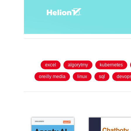
excel
algorytmy
kubernetes
oreilly media
linux
sql
devop