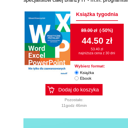
specjalistów całej branży IT - m.in. programi
Książka tygodnia
89.00 zł
(-50%)
44.50 zł
53.40 zł
najniższa cena z 30 dni
Wybierz format:
Książka
Ebook
Dodaj do koszyka
Pozostało:
11godz 46min