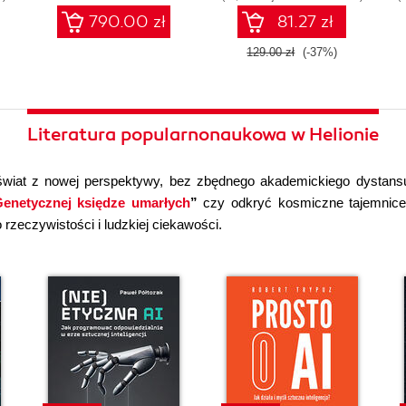
790.00 zł
81.27 zł
129.00 zł
(-37%)
Literatura popularnonaukowa w Helionie
wiat z nowej perspektywy, bez zbędnego akademickiego dystans
enetycznej księdze umarłych
”
czy odkryć kosmiczne tajemni
rzeczywistości i ludzkiej ciekawości.