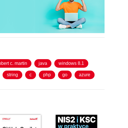
obert c. martin
java
windows 8.1
string
c
php
go
azure