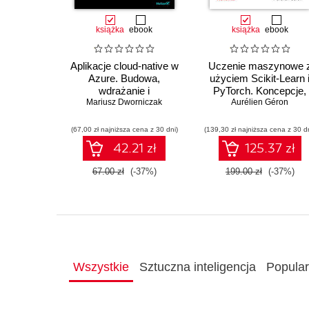
książka
ebook
książka
ebook
Aplikacje cloud-native w
Uczenie maszynowe 
Azure. Budowa,
użyciem Scikit-Learn 
wdrażanie i
PyTorch. Koncepcje,
Mariusz Dworniczak
bezpieczeństwo
narzędzia i techniki
Aurélien Géron
umożliwiające
konstruowanie
(67,00 zł najniższa cena z 30 dni)
(139,30 zł najniższa cena z 30 d
inteligentnych system
42.21 zł
125.37 zł
67.00 zł
(-37%)
199.00 zł
(-37%)
Wszystkie
Sztuczna inteligencja
Popula