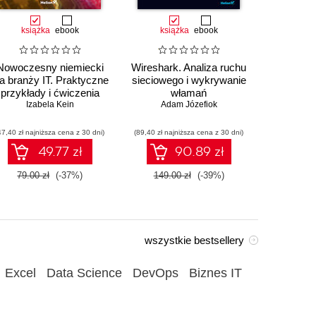
książka
ebook
książka
ebook
ksią
Nowoczesny niemiecki
Wireshark. Analiza ruchu
Au
la branży IT. Praktyczne
sieciowego i wykrywanie
przemysł
przykłady i ćwiczenia
włamań
sterowa
Izabela Kein
Adam Józefiok
Wito
47,40 zł najniższa cena z 30 dni)
(89,40 zł najniższa cena z 30 dni)
(35,94 zł naj
49.77 zł
90.89 zł
79.00 zł
(-37%)
149.00 zł
(-39%)
59.90
wszystkie bestsellery
Excel
Data Science
DevOps
Biznes IT