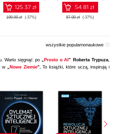
technologiami OpenAI
125.37 zł
54.81 zł
dla zwiększenia
produktywności i
199.00 zł
(-37%)
87.00 zł
(-37%)
149.0
kreatywności. Wydanie II
wszystkie popularnonaukowe
u. Warto sięgnąć po
„
Prosto o AI
” Roberta Trypuza
,
ce w
„
Nowe Ziemie
".
To książki, które uczą, inspirują i