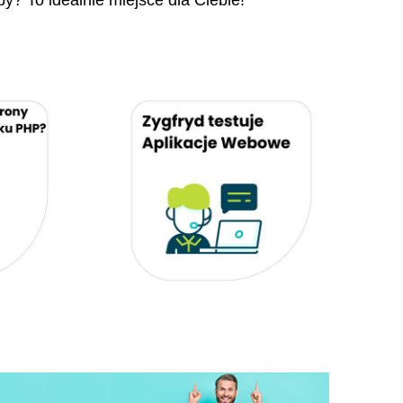
py? To idealnie miejsce dla Ciebie!