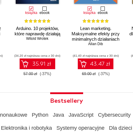
książka
ebook
książka
ebook
z
Arduino. 10 projektów,
Lean marketing.
i
które naprawdę działają
Maksymalne efekty przy
d
Witold Wrotek
minimalnych działaniach
Allan Dib
ni)
(34,20 zł najniższa cena z 30 dni)
(41,40 zł najniższa cena z 30 dni)
(
ów
35.91 zł
43.47 zł
57.00 zł
(-37%)
69.00 zł
(-37%)
Bestsellery
rnonaukowe
Python
Java
JavaScript
Cybersecurity
Elektronika i robotyka
Systemy operacyjne
Dla dzieci