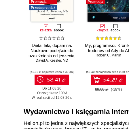
Promocja
Promocja
Przedsprzedaż
książka
ebook
książka
ebook
Dieta, leki, dopamina.
My, programiści. Kroni
Naukowe podejście do
koderów od Ady do AI
uzależnienia od jedzenia,
Robert C. Martin
fenomenu GLP-1 i roli
David A. Kessler
,
MD
zdrowych nawyków
(51,92 zł najniższa cena z 30 dni)
(53,40 zł najniższa cena z 30 dn
58.41 zł
54.29 zł
Do 11.08.26
89.00 zł
(-39%)
Oszczędzasz 10%!
W realizacji od 12.08.26 r.
Wydawnictwo i księgarnia inter
Helion.pl to jedna z największych specjalistyc