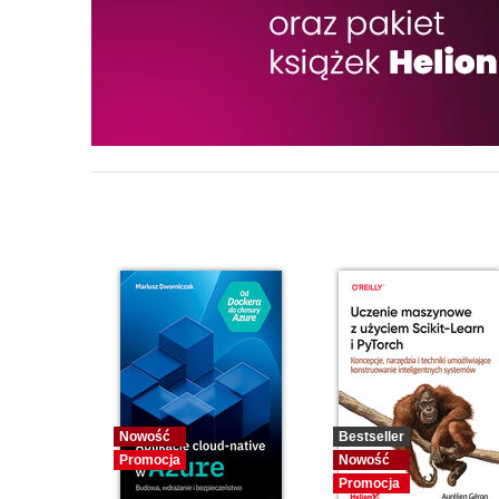
Nowość
Bestseller
Promocja
Nowość
Promocja