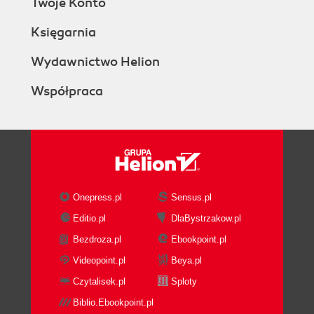
Twoje Konto
Księgarnia
Wydawnictwo Helion
Współpraca
Onepress.pl
Sensus.pl
Editio.pl
DlaBystrzakow.pl
Bezdroza.pl
Ebookpoint.pl
Videopoint.pl
Beya.pl
Czytalisek.pl
Sploty
Biblio.Ebookpoint.pl