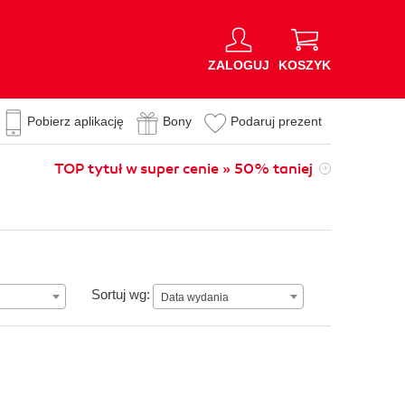
ZALOGUJ
KOSZYK
Pobierz aplikację
Bony
Podaruj prezent
TOP tytuł w super cenie » 50% taniej
Data wydania
Sortuj wg:
Data wydania