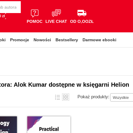
 zł
POMOC
LIVE CHAT
OD O,OOZŁ
oki
Promocje
Nowości
Bestsellery
Darmowe ebooki
tora: Alok Kumar dostępne w księgarni Helion
Pokaż produkty:
Wszystkie