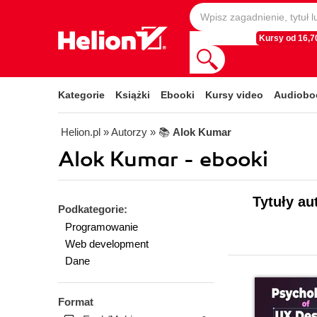
Kursy od 16,70
Kategorie
Książki
Ebooki
Kursy video
Audiobo
Helion.pl
» Autorzy
» 📚
Alok Kumar
Alok Kumar - ebooki
Tytuły au
Podkategorie:
Programowanie
Web development
Dane
Format