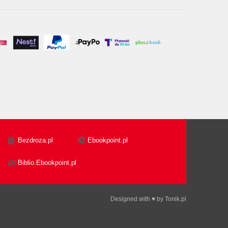
Bezdroza.pl
Ebookpoint.pl
Biblio.Ebookpoint.pl
Designed with ♥ by
Tonik.pl