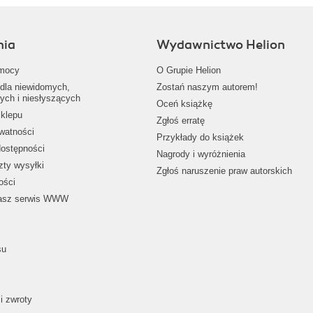
nia
Wydawnictwo Helion
mocy
O Grupie Helion
dla niewidomych,
Zostań naszym autorem!
ych i niesłyszących
Oceń książkę
klepu
Zgłoś erratę
ywatności
Przykłady do książek
dostępności
Nagrody i wyróżnienia
zty wysyłki
Zgłoś naruszenie praw autorskich
ości
nasz serwis WWW
su
i zwroty