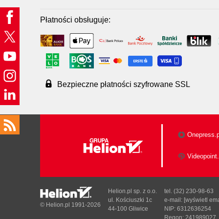
Płatności obsługuje:
Bezpieczne płatności szyfrowane SSL
Onepress.p
Videopoint.
Helion.pl sp. z o.o.
tel. (32) 230-98-63
ul. Kościuszki 1c
e-mail:
[wyświetl ema
© Helion.pl 1991-2026
44-100 Gliwice
NIP: 6312636254
Regon: 241989027