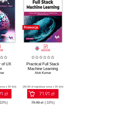
Promocja
ok
ebook
 of UX
Practical Full Stack
n
Machine Learning
mar
Alok Kumar
cena z 30 dni)
(36,90 zł najniższa cena z 30 dni)
1 zł
71.91 zł
-10%)
79.90 zł
(-10%)