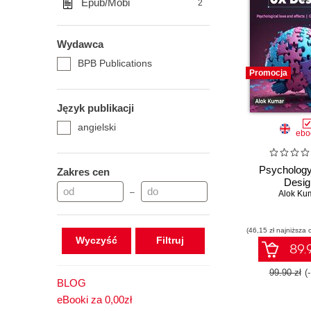
Epub/Mobi
2
Wydawca
BPB Publications
Promocja
Język publikacji
angielski
ebo
Psychology
Zakres cen
Desig
–
Alok Ku
(46,15 zł najniższa 
Wyczyść
89.9
99.90 zł
(
BLOG
eBooki za 0,00zł