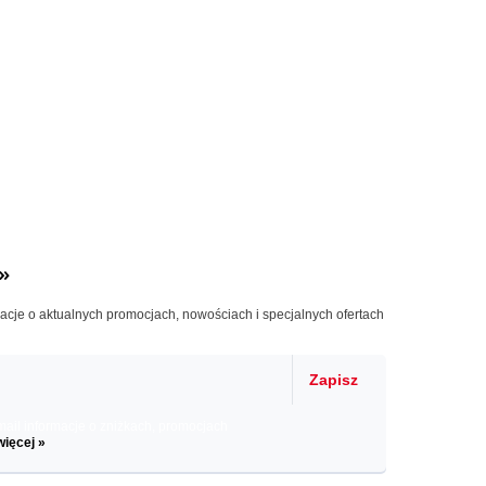
»
macje o aktualnych promocjach, nowościach i specjalnych ofertach
Zapisz
il informacje o zniżkach, promocjach
więcej »