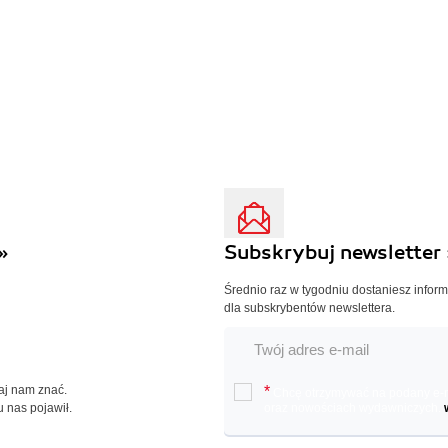
»
Subskrybuj newsletter 
Średnio raz w tygodniu dostaniesz infor
dla subskrybentów newslettera.
Daj nam znać.
*
Chcę otrzymywać na podany e-ma
u nas pojawił.
oraz nowościach wydawniczych.