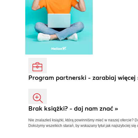
Program partnerski - zarabiaj więcej 
Brak książki? - daj nam znać »
Nie znalazłeś książki, którą powinniśmy mieć w naszej ofercie? 
Dołożymy wszelkich starań, by wskazany tytuł jak najszybciej się 