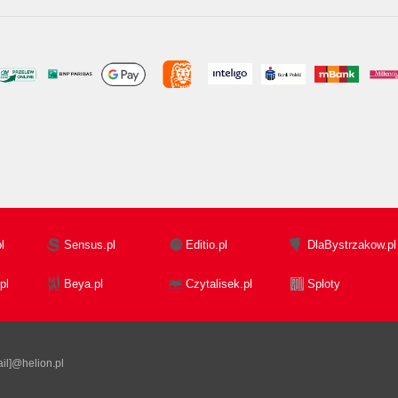
l
Sensus.pl
Editio.pl
DlaBystrzakow.pl
pl
Beya.pl
Czytalisek.pl
Sploty
il]@helion.pl