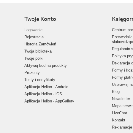
Twoje Konto
Księgar
Logowanie
Centrum po
Rejestracja
Przewodnik 
słabowidząc
Historia Zamówień
Regulamin s
Twoja biblioteka
Polityka pr
Twoje półki
Deklaracja 
Aktywuj kod na produkty
Formy i kos
Prezenty
Formy płatn
Testy i certyfikaty
Usprawnij 
Aplikacja Helion - Android
Blog
Aplikacja Helion - iOS
Newsletter
Aplikacja Helion - AppGallery
Mapa serwi
LiveChat
Kontakt
Reklamacje 