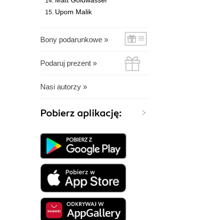
Matt Goldwasser
Upom Malik
Bony podarunkowe »
Podaruj prezent »
Nasi autorzy »
Pobierz aplikację: