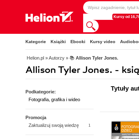
Kursy od 16,70
Kategorie
Książki
Ebooki
Kursy video
Audiobo
Helion.pl
» Autorzy
» 📚
Allison Tyler Jones.
Allison Tyler Jones. - ksi
Tytuły au
Podkategorie:
Fotografia, grafika i wideo
Promocja
Zaktualizuj swoją wiedzę
1