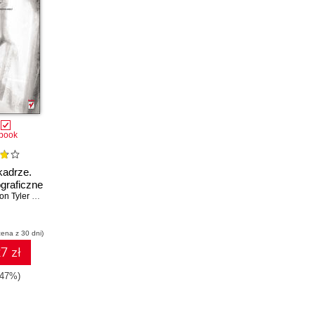
book
kadrze.
ograficzne
n Tyler Jones
cena z 30 dni)
7 zł
-47%)