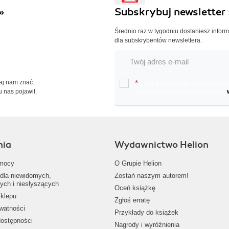
»
Subskrybuj newsletter 
Średnio raz w tygodniu dostaniesz infor
dla subskrybentów newslettera.
Daj nam znać.
*
Chcę otrzymywać na podany e-ma
u nas pojawił.
oraz nowościach wydawniczych.
nia
Wydawnictwo Helion
mocy
O Grupie Helion
dla niewidomych,
Zostań naszym autorem!
ych i niesłyszących
Oceń książkę
klepu
Zgłoś erratę
ywatności
Przykłady do książek
dostępności
Nagrody i wyróżnienia