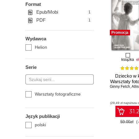
Format
Epub/Mobi
1
PDF
1
Promocja
Wydawca
Helion
książka
e
Serie
Dziecko w 
Warsztaty fot
Ginny Felch
,
Alliso
Warsztaty fotograficzne
(29,49 zł najniższa 
31.2
Język publikacji
59.00zł
(
polski