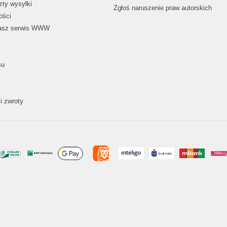
zty wysyłki
Zgłoś naruszenie praw autorskich
ości
nasz serwis WWW
su
i zwroty