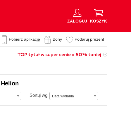
ZALOGUJ
KOSZYK
Pobierz aplikację
Bony
Podaruj prezent
TOP tytuł w super cenie » 50% taniej
 Helion
Data wydania
Sortuj wg:
Data wydania