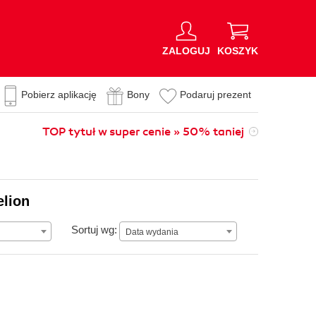
ZALOGUJ
KOSZYK
Pobierz aplikację
Bony
Podaruj prezent
TOP tytuł w super cenie » 50% taniej
elion
Data wydania
Sortuj wg:
Data wydania