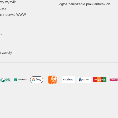
zty wysyłki
Zgłoś naruszenie praw autorskich
ości
nasz serwis WWW
su
i zwroty