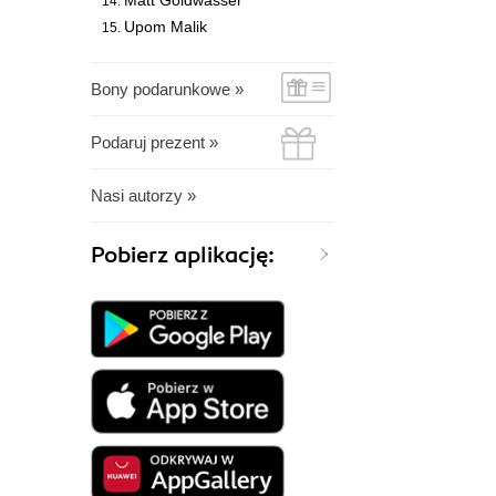
Matt Goldwasser
Upom Malik
Bony podarunkowe »
Podaruj prezent »
Nasi autorzy »
Pobierz aplikację: