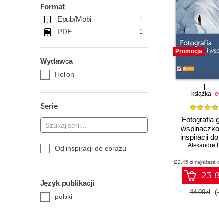
Format
Epub/Mobi
1
PDF
1
Promocja
Wydawca
Helion
książka
e
Serie
Fotografia g
wspinaczko
inspiracji d
Alexandre 
Od inspiracji do obrazu
(22,45 zł najniższa 
23.8
Język publikacji
44.90zł
(
polski