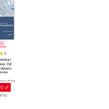
book
órska i
wa. Od
o obrazu
Buisse
cena z 30 dni)
0 zł
-47%)