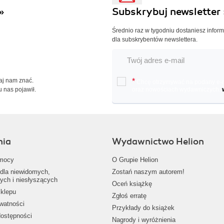
»
Subskrybuj newsletter 
Średnio raz w tygodniu dostaniesz infor
dla subskrybentów newslettera.
Daj nam znać.
*
Chcę otrzymywać na podany e-ma
u nas pojawił.
oraz nowościach wydawniczych.
nia
Wydawnictwo Helion
mocy
O Grupie Helion
dla niewidomych,
Zostań naszym autorem!
ych i niesłyszących
Oceń książkę
klepu
Zgłoś erratę
ywatności
Przykłady do książek
dostępności
Nagrody i wyróżnienia