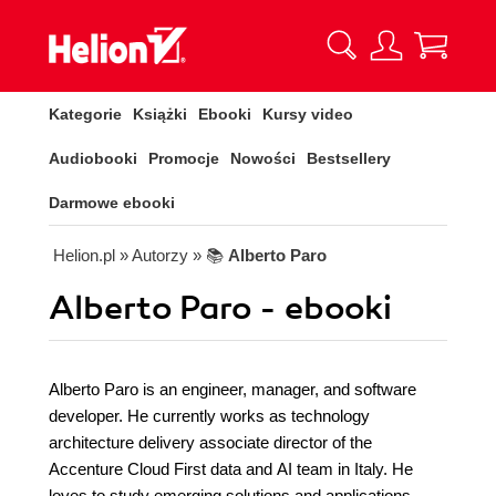
Kategorie
Książki
Ebooki
Kursy video
Audiobooki
Promocje
Nowości
Bestsellery
Darmowe ebooki
Helion.pl
» Autorzy
» 📚
Alberto Paro
Alberto Paro - ebooki
Alberto Paro is an engineer, manager, and software
developer. He currently works as technology
architecture delivery associate director of the
Accenture Cloud First data and AI team in Italy. He
loves to study emerging solutions and applications,