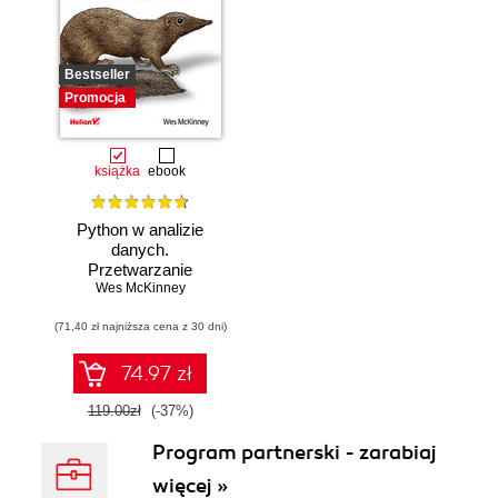
Bestseller
Promocja
książka
ebook
Python w analizie
danych.
Przetwarzanie
danych za pomocą
Wes McKinney
pakietów pandas i
(71,40 zł najniższa cena z 30 dni)
NumPy oraz
środowiska
Jupyter. Wydanie
74.97 zł
III
119.00zł
(-37%)
Program partnerski - zarabiaj
więcej »