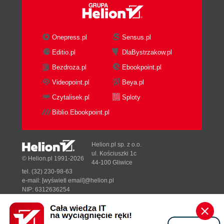
Onepress.pl
Sensus.pl
Editio.pl
DlaBystrzakow.pl
Bezdroza.pl
Ebookpoint.pl
Videopoint.pl
Beya.pl
Czytalisek.pl
Sploty
Biblio.Ebookpoint.pl
Helion.pl sp. z o.o.
ul. Kościuszki 1c
© Helion.pl 1991-2026
44-100 Gliwice
tel. (32) 230-98-63
e-mail:
[wyświetl email]@helion.pl
NIP: 6312636254
Regon: 241989027
Designed with ♥ by
Tonik.pl