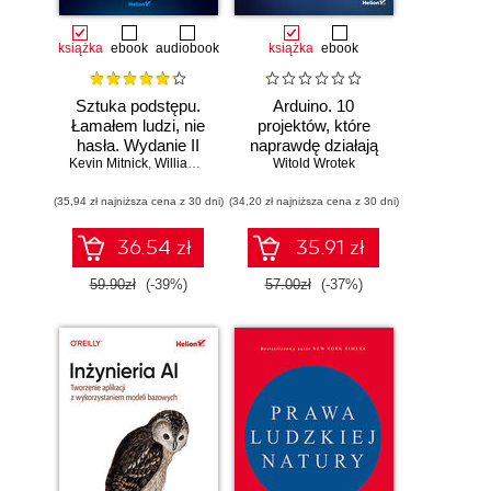
książka
ebook
audiobook
książka
ebook
Sztuka podstępu.
Arduino. 10
Łamałem ludzi, nie
projektów, które
hasła. Wydanie II
naprawdę działają
Kevin Mitnick
,
William L. Simon
Witold Wrotek
(35,94 zł najniższa cena z 30 dni)
(34,20 zł najniższa cena z 30 dni)
36.54 zł
35.91 zł
59.90zł
(-39%)
57.00zł
(-37%)