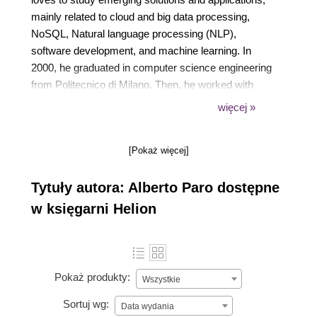
mainly related to cloud and big data processing,
NoSQL, Natural language processing (NLP),
software development, and machine learning. In
2000, he graduated in computer science engineering
from Politecnico di Milano. Then, he worked with
many companies, mainly using Scala/Java and
więcej »
Python on knowledge management solutions and
advanced data mining products, using state-of-the-
[Pokaż więcej]
art big data software. A lot of his time is spent
teaching how to effectively use big data solutions,
Tytuły autora: Alberto Paro dostępne
NoSQL data stores, and related technologies.
w księgarni Helion
Pokaż produkty:
Wszystkie
Sortuj wg:
Data wydania