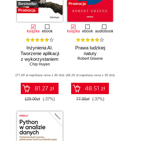
Bestseller
Promocja
Promocja
książka
ebook
książka
ebook
audiobook
Inżynieria AI.
Prawa ludzkiej
Tworzenie aplikacji
natury
z wykorzystaniem
Robert Greene
modeli bazowych
Chip Huyen
(77,40 zł najniższa cena z 30 dni)
(46,20 zł najniższa cena z 30 dni)
81.27 zł
48.51 zł
129.00zł
(-37%)
77.00zł
(-37%)