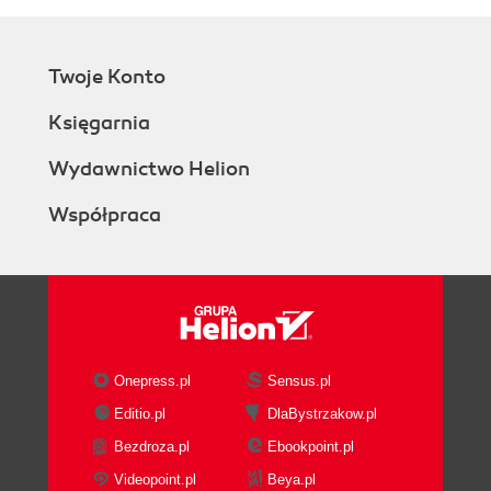
Twoje Konto
Księgarnia
Wydawnictwo Helion
Współpraca
Onepress.pl
Sensus.pl
Editio.pl
DlaBystrzakow.pl
Bezdroza.pl
Ebookpoint.pl
Videopoint.pl
Beya.pl