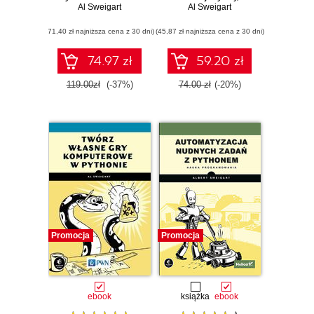
programowania.
Al Sweigart
szybciej zbieraj
Al Sweigart
Wydanie II
plony, kop głębiej i
(71,40 zł najniższa cena z 30 dni)
(45,87 zł najniższa cena z 30 dni)
automatyzuj nudne
zajęcia
74.97 zł
59.20 zł
119.00zł
(-37%)
74.00 zł
(-20%)
Promocja
Promocja
ebook
książka
ebook