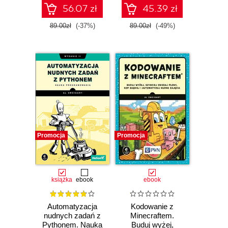
56.07 zł
45.39 zł
89.00zł
(-37%)
89.00zł
(-49%)
Promocja
Promocja
książka
ebook
ebook
Automatyzacja
Kodowanie z
nudnych zadań z
Minecraftem.
Pythonem. Nauka
Buduj wyżej,