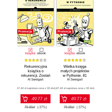
Promocja
Promocja
książka
ebook
książka
ebook
Rekurencyjna
Wielka księga
książka o
małych projektów
rekurencji. Zostań
w Pythonie. 81
mistrzem rozmów
Al Sweigart
Al Sweigart
łatwych
kwalifikacyjnych
praktycznych
(47,40 zł najniższa cena z 30 dni)
poświęconych
(47,40 zł najniższa cena z 30 dni)
programów
językom Python i
JavaScript
49.77 zł
49.77 zł
79.00zł
(-37%)
79.00zł
(-37%)