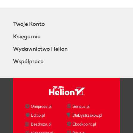
Twoje Konto
Księgarnia
Wydawnictwo Helion
Współpraca
Onepress.pl
Sensus.pl
Editio.pl
DlaBystrzakow.pl
Bezdroza.pl
Ebookpoint.pl