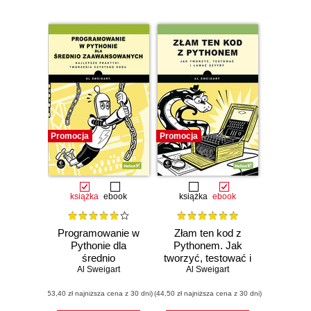
Promocja
Promocja
książka
ebook
książka
ebook
Programowanie w
Złam ten kod z
Pythonie dla
Pythonem. Jak
średnio
tworzyć, testować i
zaawansowanych.
Al Sweigart
łamać szyfry
Al Sweigart
Najlepsze praktyki
(53,40 zł najniższa cena z 30 dni)
tworzenia
(44,50 zł najniższa cena z 30 dni)
czystego kodu