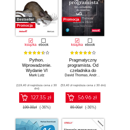
Bestseller
Promocja
Promocja
książka
ebook
książka
ebook
Python.
Pragmatyczny
Wprowadzenie.
programista. Od
Wydanie VI
czeladnika do
Mark Lutz
mistrza. Wydanie II
David Thomas
,
Andrew Hunt
(119,40 zł najniższa cena z 30
(53,40 zł najniższa cena z 30 dni)
dni)
127.35 zł
56.96 zł
199.00zł
(-36%)
89.00zł
(-36%)