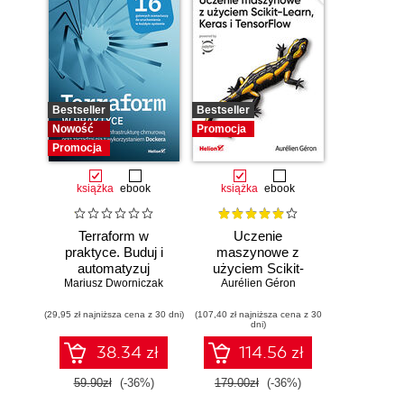
Bestseller
Bestseller
Nowość
Promocja
Promocja
książka
ebook
książka
ebook
Terraform w
Uczenie
praktyce. Buduj i
maszynowe z
automatyzuj
użyciem Scikit-
Mariusz Dworniczak
infrastrukturę
Learn, Keras i
Aurélien Géron
chmurową oraz
TensorFlow.
(29,95 zł najniższa cena z 30 dni)
zarządzaj nią z
(107,40 zł najniższa cena z 30
Wydanie III
dni)
wykorzystaniem
Dockera
38.34 zł
114.56 zł
59.90zł
(-36%)
179.00zł
(-36%)