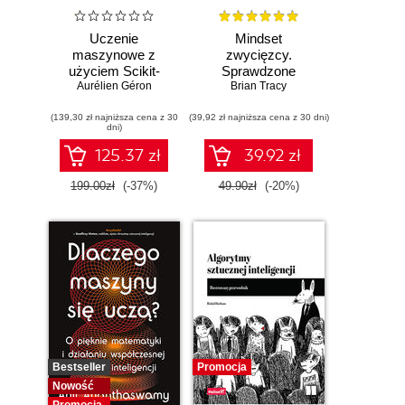
Uczenie
Mindset
maszynowe z
zwycięzcy.
użyciem Scikit-
Sprawdzone
Learn i PyTorch.
Aurélien Géron
strategie na drodze
Brian Tracy
Koncepcje,
do sukcesu
(139,30 zł najniższa cena z 30
narzędzia i techniki
(39,92 zł najniższa cena z 30 dni)
dni)
umożliwiające
konstruowanie
125.37 zł
39.92 zł
inteligentnych
systemów
199.00zł
(-37%)
49.90zł
(-20%)
Bestseller
Promocja
Nowość