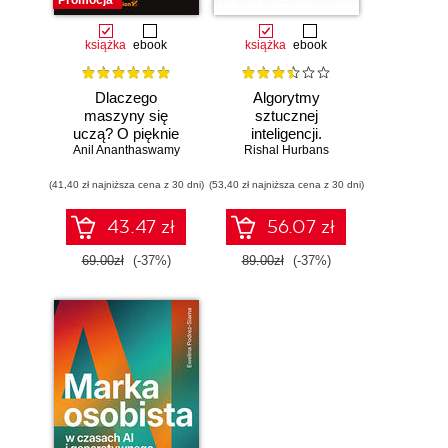
Promocja
książka
ebook
książka
ebook
Dlaczego
Algorytmy
maszyny się
sztucznej
uczą? O pięknie
inteligencji.
Anil Ananthaswamy
matematyki i
Rishal Hurbans
Ilustrowany
działaniu
przewodnik
(41,40 zł najniższa cena z 30 dni)
współczesnej
(53,40 zł najniższa cena z 30 dni)
sztucznej
inteligencji
43.47 zł
56.07 zł
69.00zł
(-37%)
89.00zł
(-37%)