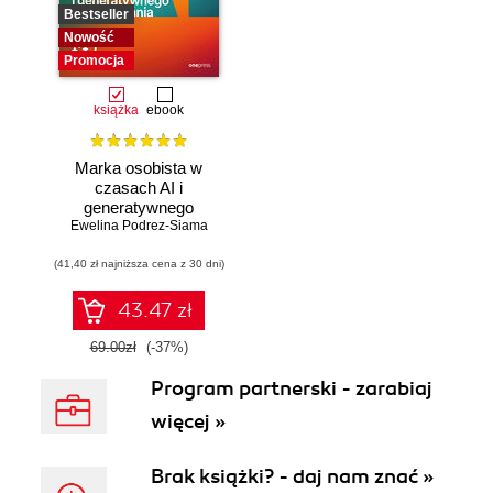
Bestseller
Nowość
Promocja
książka
ebook
Marka osobista w
czasach AI i
generatywnego
Ewelina Podrez-Siama
wyszukiwania
(41,40 zł najniższa cena z 30 dni)
43.47 zł
69.00zł
(-37%)
Program partnerski - zarabiaj
więcej »
Brak książki? - daj nam znać »