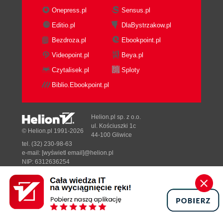
Onepress.pl
Sensus.pl
Editio.pl
DlaBystrzakow.pl
Bezdroza.pl
Ebookpoint.pl
Videopoint.pl
Beya.pl
Czytalisek.pl
Sploty
Biblio.Ebookpoint.pl
Helion.pl sp. z o.o.
ul. Kościuszki 1c
© Helion.pl 1991-2026
44-100 Gliwice
tel. (32) 230-98-63
e-mail:
[wyświetl email]@helion.pl
NIP: 6312636254
Regon: 241989027
Designed with ♥ by
Tonik.pl
Pełna wersja strony »