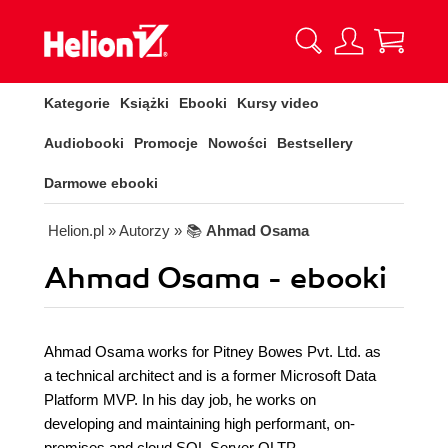
Kategorie
Książki
Ebooki
Kursy video
Audiobooki
Promocje
Nowości
Bestsellery
Darmowe ebooki
Helion.pl
» Autorzy
» 📚
Ahmad Osama
Ahmad Osama - ebooki
Ahmad Osama works for Pitney Bowes Pvt. Ltd. as
a technical architect and is a former Microsoft Data
Platform MVP. In his day job, he works on
developing and maintaining high performant, on-
premises and cloud SQL Server OLTP