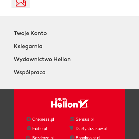
Twoje Konto
Księgarnia
Wydawnictwo Helion
Współpraca
Onepress.pl
Sensus.pl
Editio.pl
DlaBystrzakow.pl
Bezdroza.pl
Ebookpoint.pl