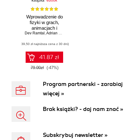
książka
ebook
Wprowadzenie do
fizyki w grach,
animacjach i
Dev Ramtal
symulacjach Flash
,
Adrian Dobre
(39,50 zł najniższa cena z 30 dni)
41.87 zł
79.00zł
(-47%)
Program partnerski - zarabiaj
więcej »
Brak książki? - daj nam znać »
Subskrybuj newsletter »