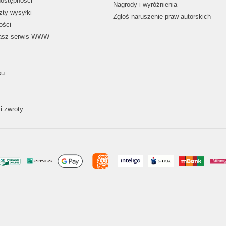
dostępności
Nagrody i wyróżnienia
zty wysyłki
Zgłoś naruszenie praw autorskich
ości
nasz serwis WWW
su
i zwroty