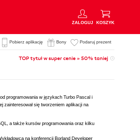
ZALOGUJ
KOSZYK
Pobierz aplikację
Bony
Podaruj prezent
TOP tytuł w super cenie » 50% taniej
 od programowania w językach Turbo Pascal i
ej zainteresował się tworzeniem aplikacji na
SQL, a także kursów programowania oraz kilku
Wykładowca na konferencji Borland Developer