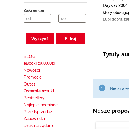
Days w 2004 r
Zakres cen
który obsługu
–
Lubi dobrą za
Wyczyść
Tytuły a
BLOG
eBooki za 0,00zł
Nowości
Promocje
Outlet
Nie znale
Ostatnie sztuki
Bestsellery
Najlepiej oceniane
Nasze propoz
Przedsprzedaż
Zapowiedzi
Druk na żądanie