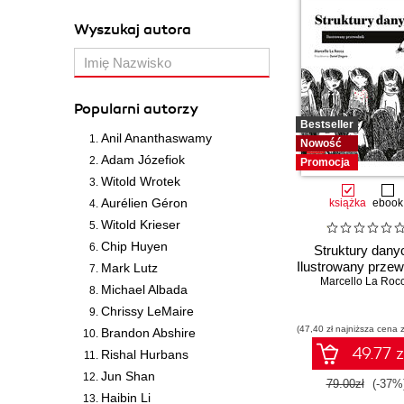
Wyszukaj autora
Popularni autorzy
Bestseller
Anil Ananthaswamy
Nowość
Adam Józefiok
Promocja
Witold Wrotek
Aurélien Géron
książka
ebook
Witold Krieser
Chip Huyen
Struktury dany
Ilustrowany przew
Mark Lutz
Marcello La Roc
Michael Albada
Chrissy LeMaire
(47,40 zł najniższa cena z
Brandon Abshire
49.77 z
Rishal Hurbans
Jun Shan
79.00zł
(-37%
Haibin Li