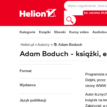
Inż. zwrotna 39,90
Kategorie
Książki
Ebooki
Kursy video
Audiobo
Helion.pl
» Autorzy
» 📚
Adam Boduch
Adam Boduch - książki, 
Format
Programista s
Delphi, przez
Wydawca
strony WWW 
Autor liczny
książek na te
Język publikacji
Założyciel, a