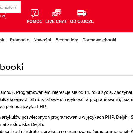
 zł
POMOC
LIVE CHAT
OD O,OOZŁ
oki
Promocje
Nowości
Bestsellery
Darmowe ebooki
ebooki
amouk. Programowaniem interesuje się od 14. roku życia. Zaczynał
 kilka kolejnych lat rozwijał swe umiejętności w programowaniu, późni
za pomocą języka PHP.
ch artykułów poświęconych programowaniu w językach PHP, Delphi, 
mat środowiska Delphi.
 obecnie administrator serwisu o programowaniu 4programmers.net. 