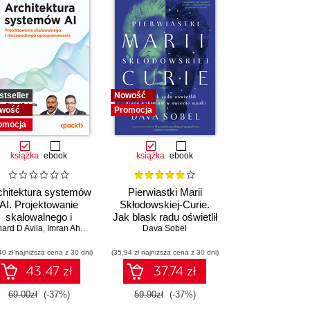
stseller
Nowość
wość
Promocja
omocja
książka
ebook
książka
ebook
chitektura systemów
Pierwiastki Marii
AI. Projektowanie
Skłodowskiej-Curie.
skalowalnego i
Jak blask radu oświetlił
hard D Avila
niezawodnego
,
Imran Ahmad
drogę kobietom w
Dava Sobel
oprogramowania
świecie nauki
40 zł najniższa cena z 30 dni)
(35,94 zł najniższa cena z 30 dni)
43.47 zł
37.74 zł
69.00zł
(-37%)
59.90zł
(-37%)