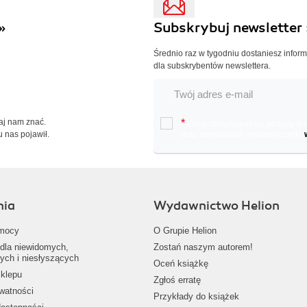
»
Subskrybuj newsletter 
Średnio raz w tygodniu dostaniesz infor
dla subskrybentów newslettera.
Daj nam znać.
*
Chcę otrzymywać na podany e-ma
u nas pojawił.
oraz nowościach wydawniczych.
nia
Wydawnictwo Helion
mocy
O Grupie Helion
dla niewidomych,
Zostań naszym autorem!
ych i niesłyszących
Oceń książkę
klepu
Zgłoś erratę
ywatności
Przykłady do książek