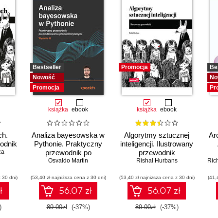
Bestseller
Promocja
Be
Nowość
No
Promocja
Pr
książka
ebook
książka
ebook
ch.
Analiza bayesowska w
Algorytmy sztucznej
Ar
odnik
Pythonie. Praktyczny
inteligencji. Ilustrowany
ca
przewodnik po
przewodnik
modelowaniu
Osvaldo Martin
Rishal Hurbans
Ric
probabilistycznym.
 30 dni)
(53,40 zł najniższa cena z 30 dni)
Wydanie III
(53,40 zł najniższa cena z 30 dni)
(41,
ł
56.07 zł
56.07 zł
)
89.00zł
(-37%)
89.00zł
(-37%)