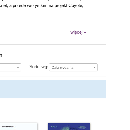
net, a przede wszystkim na projekt Coyote,
więcej »
n
Data wydania
Sortuj wg:
Data wydania