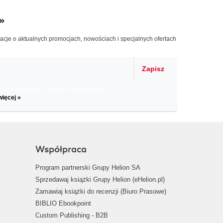
»
macje o aktualnych promocjach, nowościach i specjalnych ofertach
Zapisz
il informacje o zniżkach, promocjach
więcej »
Współpraca
Program partnerski Grupy Helion SA
Sprzedawaj książki Grupy Helion (eHelion.pl)
Zamawiaj książki do recenzji (Biuro Prasowe)
BIBLIO Ebookpoint
Custom Publishing - B2B