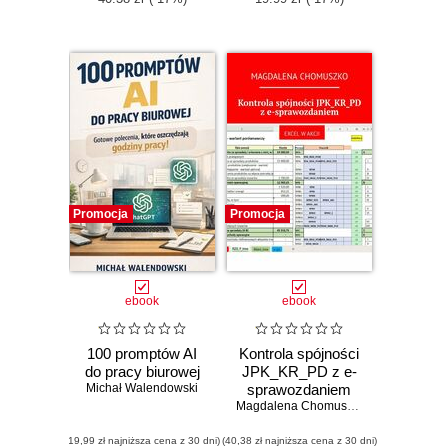
Promocja
Promocja
ebook
ebook
100 promptów AI
Kontrola spójności
do pracy biurowej
JPK_KR_PD z e-
Michał Walendowski
sprawozdaniem
Magdalena Chomuszko
(19,99 zł najniższa cena z 30 dni)
(40,38 zł najniższa cena z 30 dni)