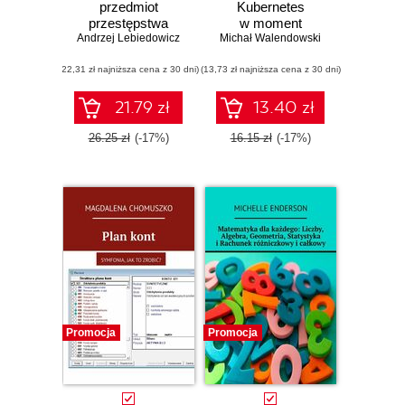
przedmiot
Kubernetes
przestępstwa
w moment
Andrzej Lebiedowicz
Michał Walendowski
(22,31 zł najniższa cena z 30 dni)
(13,73 zł najniższa cena z 30 dni)
21.79 zł
13.40 zł
26.25 zł
(-17%)
16.15 zł
(-17%)
Promocja
Promocja