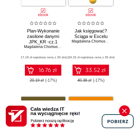
ebook
ebook
Plan-Wykonanie
Jak księgować?
zasilone danymi
Ściąga w Excelu
JPK_KR -cz.1
Magdalena Chomuszko
Magdalena Chomuszko
(17,16 zł najniższa cena z 30 dni)
(34,32 zł najniższa cena z 30 dni)
16.76 zł
33.52 zł
20.19 zł
(-17%)
40.38 zł
(-17%)