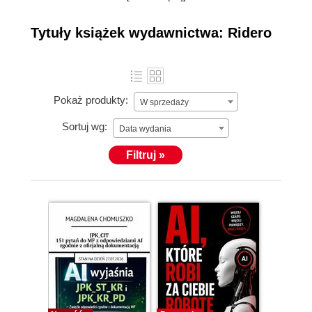
bezpłatnie przekształcisz tekst
(np. plik Worda) w prawdziwą książkę w formacie
Tytuły książek wydawnictwa: Ridero
elektronicznym i/lub książkę drukowaną, z
możliwością sprzedaży w księgarniach internetowych.
Pokaż produkty:
W sprzedaży
Sortuj wg:
Data wydania
Filtruj »