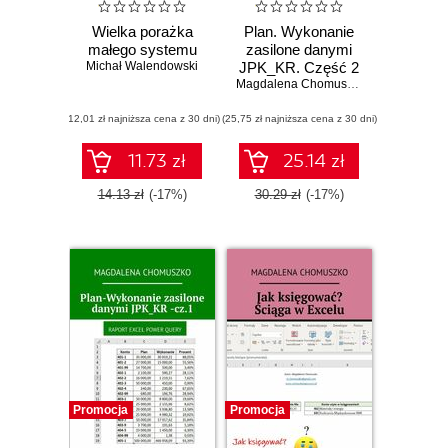
Wielka porażka
Plan. Wykonanie
małego systemu
zasilone danymi
Michał Walendowski
JPK_KR. Część 2
Magdalena Chomuszko
(12,01 zł najniższa cena z 30 dni)
(25,75 zł najniższa cena z 30 dni)
11.73 zł
25.14 zł
14.13 zł
(-17%)
30.29 zł
(-17%)
Promocja
Promocja