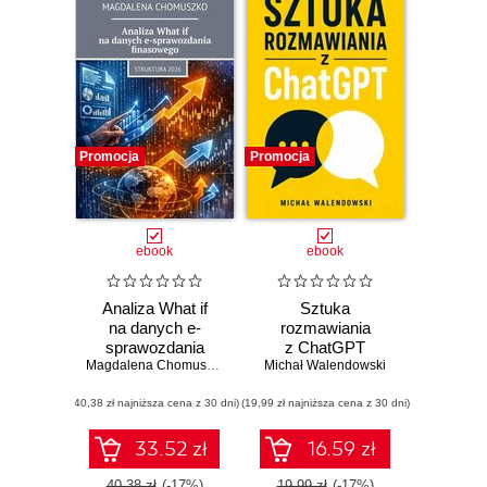
Promocja
Promocja
ebook
ebook
Analiza What if
Sztuka
na danych e-
rozmawiania
sprawozdania
z ChatGPT
finasowego
Magdalena Chomuszko
Michał Walendowski
(40,38 zł najniższa cena z 30 dni)
(19,99 zł najniższa cena z 30 dni)
33.52 zł
16.59 zł
40.38 zł
(-17%)
19.99 zł
(-17%)