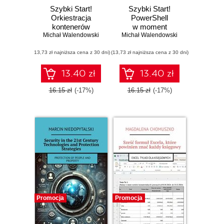
Szybki Start!
Szybki Start!
Orkiestracja
PowerShell
kontenerów
w moment
Michał Walendowski
w moment
Michał Walendowski
(13,73 zł najniższa cena z 30 dni)
(13,73 zł najniższa cena z 30 dni)
13.40 zł
13.40 zł
16.15 zł
(-17%)
16.15 zł
(-17%)
Promocja
Promocja