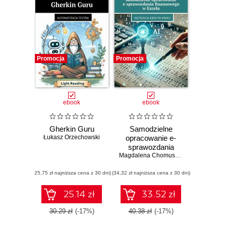
Promocja
Promocja
ebook
ebook
Gherkin Guru
Samodzielne
Łukasz Orzechowski
opracowanie e-
sprawozdania
finansowego
Magdalena Chomuszko
w Excelu
(25,75 zł najniższa cena z 30 dni)
(34,32 zł najniższa cena z 30 dni)
25.14 zł
33.52 zł
30.29 zł
(-17%)
40.38 zł
(-17%)