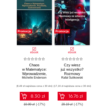
Promocja
Promocja
ebook
ebook
Chaos
Czy wiesz
w Matematyce:
już wszystko?
Wprowadzenie,
Rozmowy
Michelle Enderson
Przykłady,
Rafał Sulikowski
ze sztuczną
Zastosowania
inteligencją
(8,49 zł najniższa cena z 30 dni)
(17,16 zł najniższa cena z 30 dni)
8.30 zł
16.76 zł
10.00 zł
(-17%)
20.19 zł
(-17%)