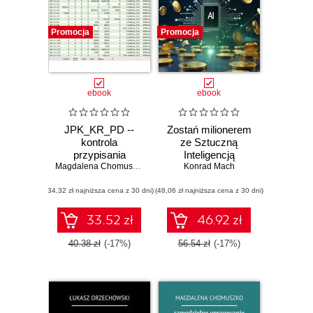
Promocja
Promocja
ebook
ebook
JPK_KR_PD --
Zostań milionerem
kontrola
ze Sztuczną
przypisania
Inteligencją
znaczników
Magdalena Chomuszko
Konrad Mach
do kont
(34,32 zł najniższa cena z 30 dni)
księgowych
(48,06 zł najniższa cena z 30 dni)
33.52 zł
46.92 zł
40.38 zł
(-17%)
56.54 zł
(-17%)