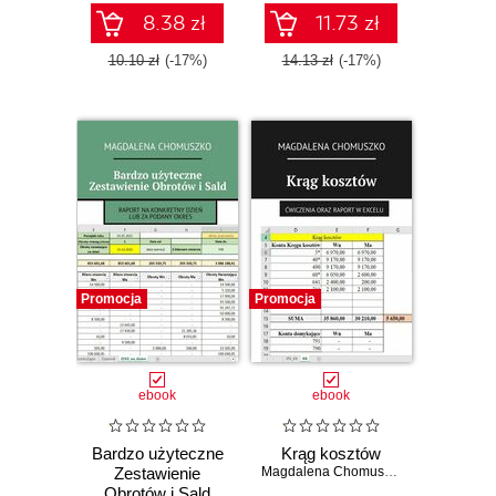
8.38 zł
11.73 zł
10.10 zł
(-17%)
14.13 zł
(-17%)
Promocja
Promocja
ebook
ebook
Bardzo użyteczne
Krąg kosztów
Zestawienie
Magdalena Chomuszko
Obrotów i Sald