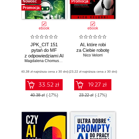
Nowość
Promocja
Promocja
ebook
ebook
JPK_CIT 151
AI, które robi
pytań do MF
za Ciebie robotę
z odpowiedziami AI
Nico Velorri
zgodnie z oficjalną
Magdalena Chomuszko
dokumentacją
(40,38 zł najniższa cena z 30 dni)
(23,22 zł najniższa cena z 30 dni)
33.52 zł
19.27 zł
40.38 zł
(-17%)
23.22 zł
(-17%)