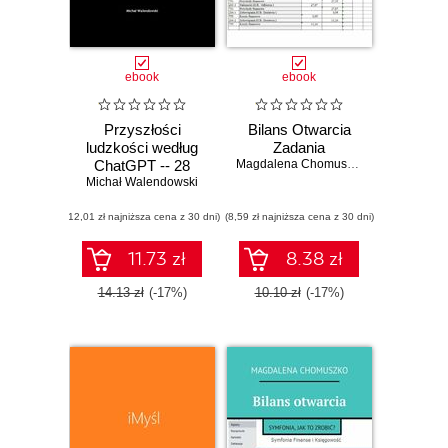
ebook
ebook
Przyszłości
Bilans Otwarcia
ludzkości według
Zadania
ChatGPT -- 28
Magdalena Chomuszko
Michał Walendowski
scenariuszy
przedstawionych
(12,01 zł najniższa cena z 30 dni)
przez AI
(8,59 zł najniższa cena z 30 dni)
11.73 zł
8.38 zł
14.13 zł
(-17%)
10.10 zł
(-17%)