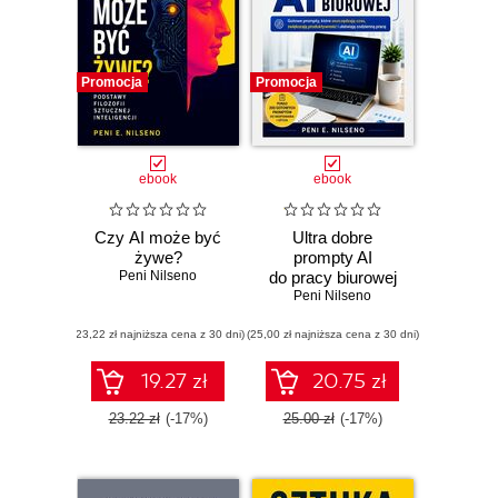
Promocja
Promocja
ebook
ebook
Czy AI może być
Ultra dobre
żywe?
prompty AI
Peni Nilseno
do pracy biurowej
Peni Nilseno
(23,22 zł najniższa cena z 30 dni)
(25,00 zł najniższa cena z 30 dni)
19.27 zł
20.75 zł
23.22 zł
(-17%)
25.00 zł
(-17%)