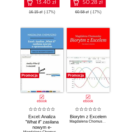
13.40 zł
50.28 zł
16.15 zł
(-17%)
60.58 zł
(-17%)
Promocja
Promocja
ebook
ebook
Excel: Analiza
Biorytm z Excelem
"What if" zasilana
Magdalena Chomuszko
nowym e-