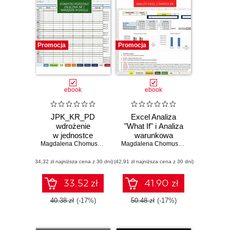
Promocja
Promocja
ebook
ebook
JPK_KR_PD
Excel Analiza
wdrożenie
"What If" i Analiza
w jednostce
warunkowa
MAŁEJ
Magdalena Chomuszko
Magdalena Chomuszko
(34,32 zł najniższa cena z 30 dni)
(42,91 zł najniższa cena z 30 dni)
33.52 zł
41.90 zł
40.38 zł
(-17%)
50.48 zł
(-17%)