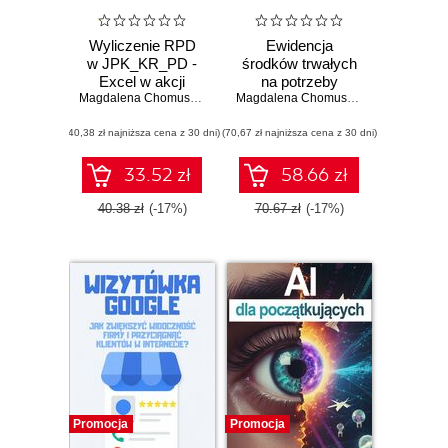
Wyliczenie RPD
Ewidencja
w JPK_KR_PD -
środków trwałych
Excel w akcji
na potrzeby
Magdalena Chomuszko
raportowania JPK
Magdalena Chomuszko
(40,38 zł najniższa cena z 30 dni)
(70,67 zł najniższa cena z 30 dni)
33.52 zł
58.66 zł
40.38 zł
(-17%)
70.67 zł
(-17%)
Promocja
Promocja