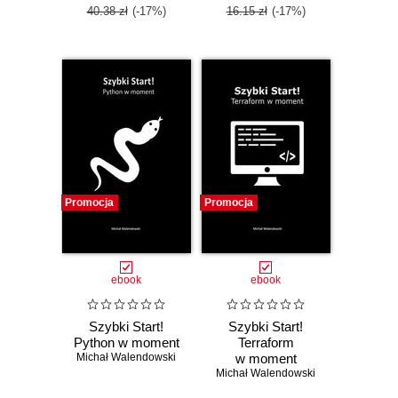
40.38 zł
(-17%)
16.15 zł
(-17%)
Promocja
Promocja
ebook
ebook
Szybki Start!
Szybki Start!
Python w moment
Terraform
Michał Walendowski
w moment
Michał Walendowski