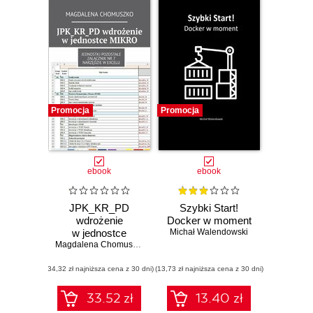
Promocja
Promocja
ebook
ebook
JPK_KR_PD
Szybki Start!
wdrożenie
Docker w moment
w jednostce
Michał Walendowski
MIKRO
Magdalena Chomuszko
(34,32 zł najniższa cena z 30 dni)
(13,73 zł najniższa cena z 30 dni)
33.52 zł
13.40 zł