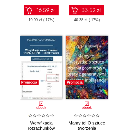
16.59 zł
33.52 zł
19.99 zł
(-17%)
40.38 zł
(-17%)
Promocja
Promocja
ebook
ebook
Weryfikacja
Mamy to! O sztuce
rozrachunków
tworzenia