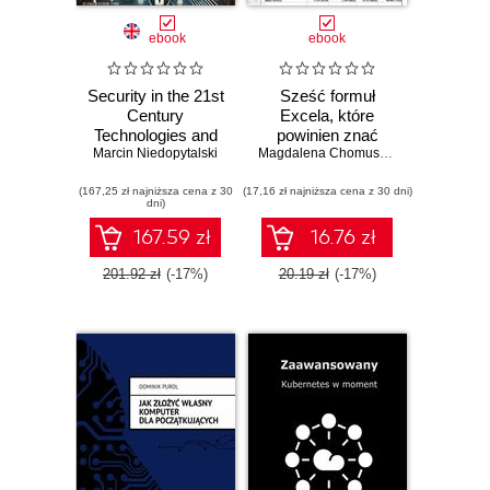
ebook
ebook
Security in the 21st
Sześć formuł
Century
Excela, które
Technologies and
powinien znać
Marcin Niedopytalski
Protection
każdy księgowy
Magdalena Chomuszko
Strategies
(167,25 zł najniższa cena z 30
(17,16 zł najniższa cena z 30 dni)
dni)
167.59 zł
16.76 zł
201.92 zł
(-17%)
20.19 zł
(-17%)