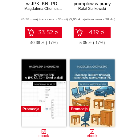
w JPK_KR_PD --
promptów w pracy
Excel w akcji
Magdalena Chomuszko
z generatywną
Rafał Sulikowski
sztuczną
(40,38 zł najniższa cena z 30 dni)
(5,05 zł najniższa cena z 30 dni)
inteligencją
33.52 zł
4.19 zł
40.38 zł
(-17%)
5.05 zł
(-17%)
Promocja
Promocja
ebook
ebook