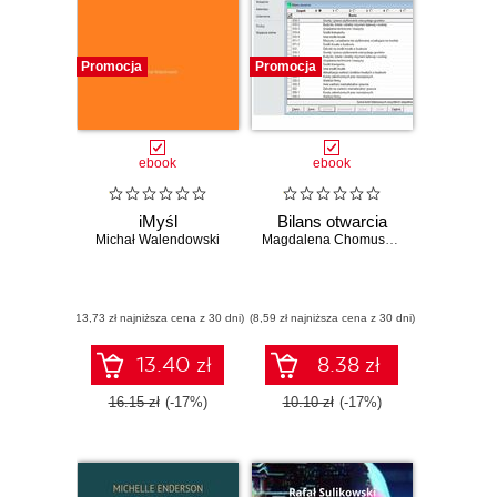
Promocja
Promocja
ebook
ebook
iMyśl
Bilans otwarcia
Michał Walendowski
Magdalena Chomuszko
(13,73 zł najniższa cena z 30 dni)
(8,59 zł najniższa cena z 30 dni)
13.40 zł
8.38 zł
16.15 zł
(-17%)
10.10 zł
(-17%)