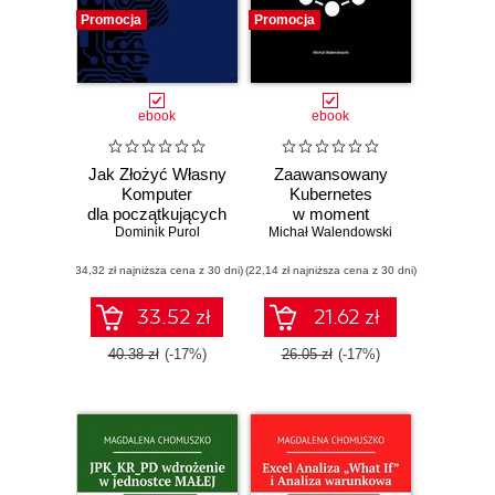
Promocja
Promocja
ebook
ebook
Jak Złożyć Własny
Zaawansowany
Komputer
Kubernetes
dla początkujących
w moment
Dominik Purol
Michał Walendowski
(34,32 zł najniższa cena z 30 dni)
(22,14 zł najniższa cena z 30 dni)
33.52 zł
21.62 zł
40.38 zł
(-17%)
26.05 zł
(-17%)