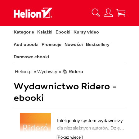
Kategorie
Książki
Ebooki
Kursy video
Audiobooki
Promocje
Nowości
Bestsellery
Darmowe ebooki
Helion.pl
» Wydawcy
» 📚
Ridero
Wydawnictwo Ridero -
ebooki
Inteligentny system wydawniczy
dla niezależnych autorów. Dzięki
Ridero w ciągu kilku minut
[Pokaż więcej]