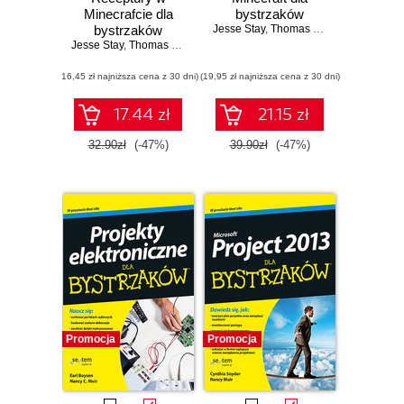
Minecrafcie dla
bystrzaków
bystrzaków
Jesse Stay
,
Thomas Stay
,
Jacob Cordei
Jesse Stay
,
Thomas Stay
(16,45 zł najniższa cena z 30 dni)
(19,95 zł najniższa cena z 30 dni)
17.44 zł
21.15 zł
32.90zł
(-47%)
39.90zł
(-47%)
Promocja
Promocja