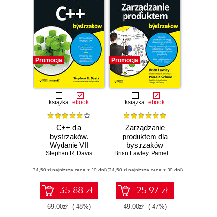
Promocja
Promocja
książka
ebook
książka
ebook
C++ dla
Zarządzanie
bystrzaków.
produktem dla
Wydanie VII
bystrzaków
Stephen R. Davis
Brian Lawley
,
Pamela Schure
(34,50 zł najniższa cena z 30 dni)
(24,50 zł najniższa cena z 30 dni)
35.88 zł
25.97 zł
69.00zł
(-48%)
49.00zł
(-47%)