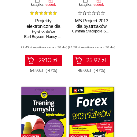
książka
ebook
książka
ebook
Projekty
MS Project 2013
elektroniczne dla
dla bystrzaków
bystrzaków
Cynthia Stackpole Snyder
Earl Boysen
,
Nancy C. Muir
(27,45 zł najniższa cena z 30 dni)
(24,50 zł najniższa cena z 30 dni)
29.10 zł
25.97 zł
54.90zł
(-47%)
49.00zł
(-47%)
Promocja
Promocja