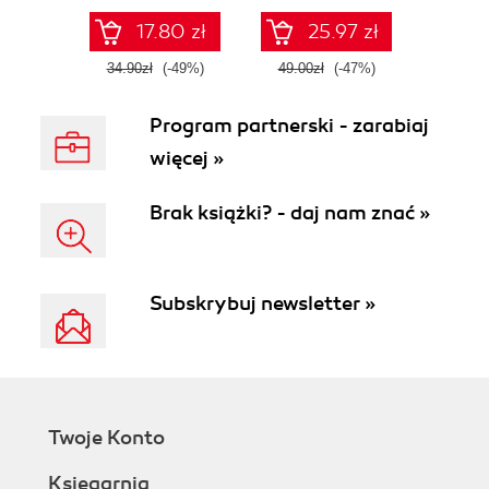
17.80 zł
25.97 zł
34.90zł
(-49%)
49.00zł
(-47%)
Program partnerski - zarabiaj
więcej »
Brak książki? - daj nam znać »
Subskrybuj newsletter »
Twoje Konto
Księgarnia