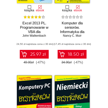
książka
ebook
książka
ebook
Excel 2013 PL.
Komputer dla
Programowanie w
seniorów.
VBA dla
Informatyka dla
John Walkenbach
bystrzaków
Nancy C. Muir
bystrzaków
(24,50 zł najniższa cena z 30 dni)
(17,45 zł najniższa cena z 30 dni)
25.97 zł
18.50 zł
49.00zł
(-47%)
34.90zł
(-47%)