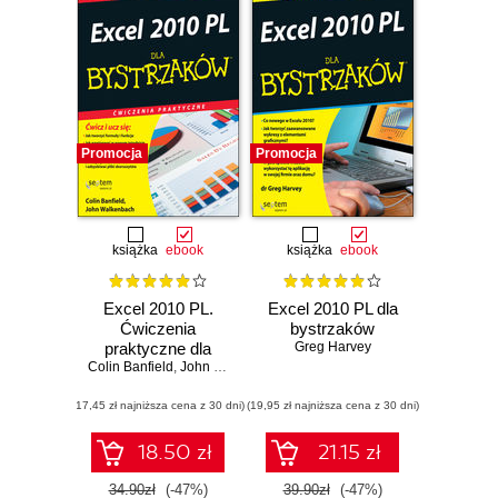
Promocja
Promocja
książka
ebook
książka
ebook
Excel 2010 PL.
Excel 2010 PL dla
Ćwiczenia
bystrzaków
praktyczne dla
Greg Harvey
Colin Banfield
bystrzaków
,
John Walkenbach
(17,45 zł najniższa cena z 30 dni)
(19,95 zł najniższa cena z 30 dni)
18.50 zł
21.15 zł
34.90zł
(-47%)
39.90zł
(-47%)