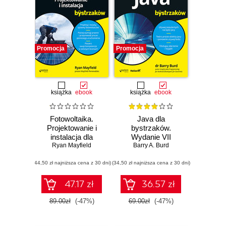
Promocja
Promocja
książka
ebook
książka
ebook
Fotowoltaika.
Java dla
Projektowanie i
bystrzaków.
instalacja dla
Wydanie VII
Ryan Mayfield
bystrzaków
Barry A. Burd
(44,50 zł najniższa cena z 30 dni)
(34,50 zł najniższa cena z 30 dni)
47.17 zł
36.57 zł
89.00zł
(-47%)
69.00zł
(-47%)