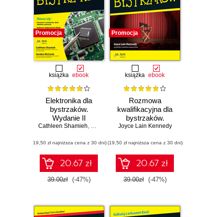
Promocja
Promocja
książka
ebook
książka
ebook
Elektronika dla
Rozmowa
bystrzaków.
kwalifikacyjna dla
Wydanie II
bystrzaków.
Cathleen Shamieh
,
Gordon McComb
Joyce Lain Kennedy
Wydanie III
(19,50 zł najniższa cena z 30 dni)
(19,50 zł najniższa cena z 30 dni)
20.67 zł
20.67 zł
39.00zł
(-47%)
39.00zł
(-47%)