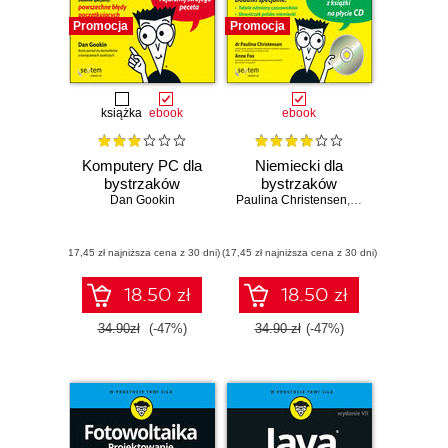
Promocja
Promocja
książka
ebook
ebook
Komputery PC dla
Niemiecki dla
bystrzaków
bystrzaków
Dan Gookin
Paulina Christensen
,
Anne Fox
(17,45 zł najniższa cena z 30 dni)
(17,45 zł najniższa cena z 30 dni)
18.50 zł
18.50 zł
34.90zł
(-47%)
34.90 zł
(-47%)