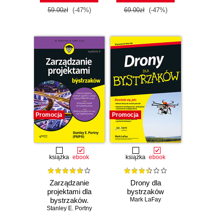
59.00zł
(-47%)
69.00zł
(-47%)
Promocja
Promocja
książka
ebook
książka
ebook
Zarządzanie
Drony dla
projektami dla
bystrzaków
bystrzaków.
Mark LaFay
Stanley E. Portny
Wydanie V