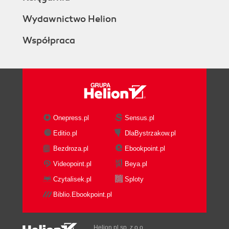
Wydawnictwo Helion
Współpraca
Onepress.pl
Sensus.pl
Editio.pl
DlaBystrzakow.pl
Bezdroza.pl
Ebookpoint.pl
Videopoint.pl
Beya.pl
Czytalisek.pl
Sploty
Biblio.Ebookpoint.pl
Helion.pl sp. z o.o.