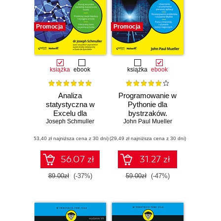
Promocja
Promocja
książka
ebook
książka
ebook
Analiza
Programowanie w
statystyczna w
Pythonie dla
Excelu dla
bystrzaków.
Joseph Schmuller
bystrzaków.
John Paul Mueller
Wydanie II
Wydanie IV
(53,40 zł najniższa cena z 30 dni)
(29,49 zł najniższa cena z 30 dni)
56.07 zł
31.27 zł
89.00zł
(-37%)
59.00zł
(-47%)