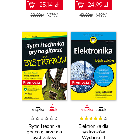
25.14 zł
24.99 zł
39.90zł
(-37%)
49.00zł
(-49%)
Promocja
Promocja
książka
ebook
książka
ebook
Rytm i technika
Elektronika dla
gry na gitarze dla
bystrzaków.
bystrzaków
Wydanie III