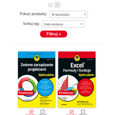
Pokaż produkty:
W sprzedaży
Sortuj wg:
Data wydania
Filtruj »
Promocja
Promocja