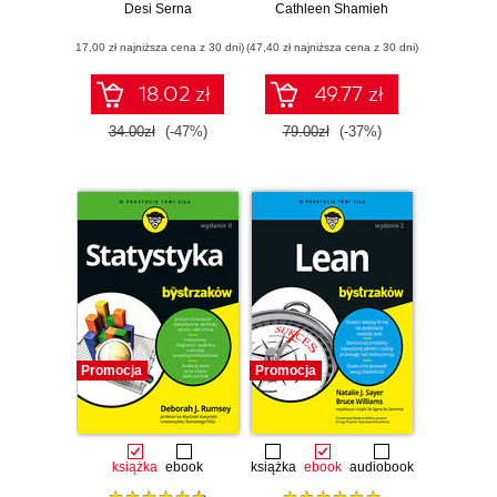
Desi Serna
Cathleen Shamieh
(17,00 zł najniższa cena z 30 dni)
(47,40 zł najniższa cena z 30 dni)
18.02 zł
49.77 zł
34.00zł
(-47%)
79.00zł
(-37%)
Promocja
Promocja
książka
ebook
książka
ebook
audiobook