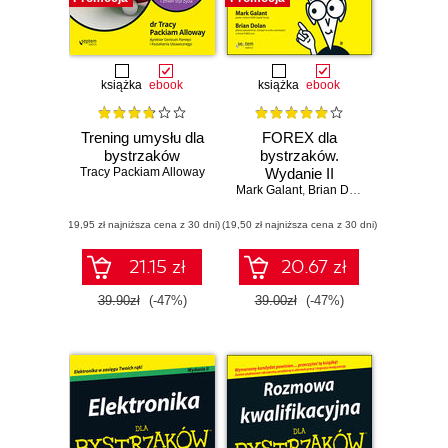
książka
ebook
książka
ebook
Trening umysłu dla
FOREX dla
bystrzaków
bystrzaków.
Tracy Packiam Alloway
Wydanie II
Mark Galant
,
Brian Dolan
(19,95 zł najniższa cena z 30 dni)
(19,50 zł najniższa cena z 30 dni)
21.15 zł
20.67 zł
39.90zł
(-47%)
39.00zł
(-47%)