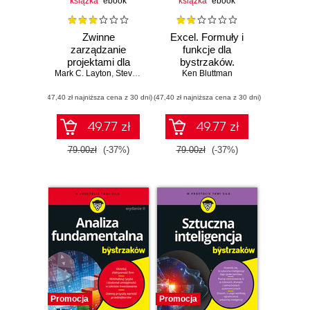
książka
ebook
książka
ebook
Zwinne
Excel. Formuły i
zarządzanie
funkcje dla
projektami dla
bystrzaków.
Mark C. Layton
bystrzaków.
,
Steven J. Ostermiller
Wydanie VI
Ken Bluttman
,
Dean J. Kynaston
Wydanie III
(47,40 zł najniższa cena z 30 dni)
(47,40 zł najniższa cena z 30 dni)
49.77 zł
49.77 zł
79.00zł
(-37%)
79.00zł
(-37%)
Promocja
Promocja