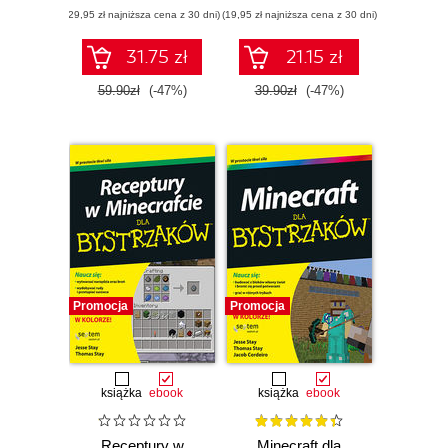
(29,95 zł najniższa cena z 30 dni)
(19,95 zł najniższa cena z 30 dni)
31.75 zł
21.15 zł
59.90zł
(-47%)
39.90zł
(-47%)
Promocja
Promocja
książka
ebook
książka
ebook
Receptury w
Minecraft dla