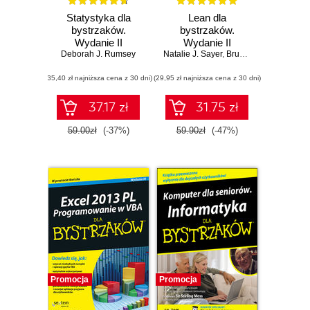
Statystyka dla
Lean dla
bystrzaków.
bystrzaków.
Wydanie II
Wydanie II
Deborah J. Rumsey
Natalie J. Sayer
,
Bruce Williams
(35,40 zł najniższa cena z 30 dni)
(29,95 zł najniższa cena z 30 dni)
37.17 zł
31.75 zł
59.00zł
(-37%)
59.90zł
(-47%)
Promocja
Promocja