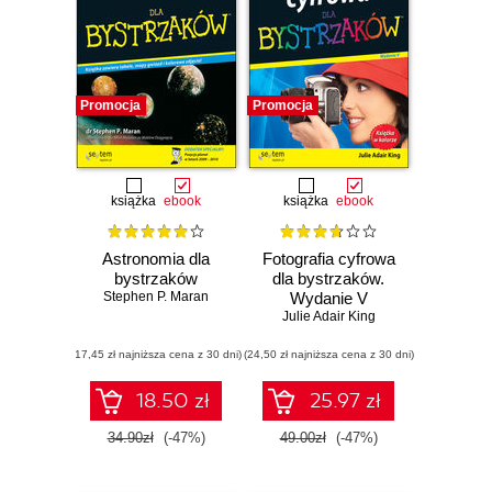
Promocja
Promocja
książka
ebook
książka
ebook
Astronomia dla
Fotografia cyfrowa
bystrzaków
dla bystrzaków.
Stephen P. Maran
Wydanie V
Julie Adair King
(17,45 zł najniższa cena z 30 dni)
(24,50 zł najniższa cena z 30 dni)
18.50 zł
25.97 zł
34.90zł
(-47%)
49.00zł
(-47%)