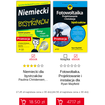
Promocja
Promocja
ebook
książka
ebook
Niemiecki dla
Fotowoltaika.
bystrzaków
Projektowanie i
Paulina Christensen
,
Anne Fox
instalacja dla
Ryan Mayfield
bystrzaków
(17,45 zł najniższa cena z 30 dni)
(44,50 zł najniższa cena z 30 dni)
18.50 zł
47.17 zł