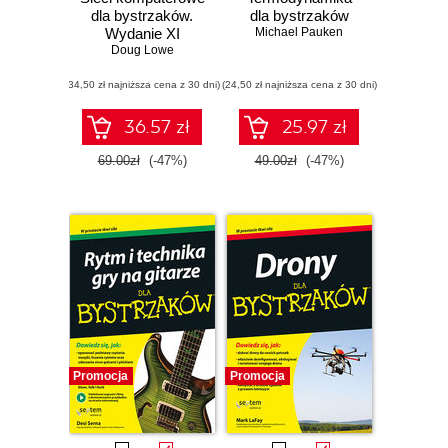
dla bystrzaków.
dla bystrzaków
Wydanie XI
Michael Pauken
Doug Lowe
(34,50 zł najniższa cena z 30 dni)
(24,50 zł najniższa cena z 30 dni)
36.57 zł
25.97 zł
69.00zł
(-47%)
49.00zł
(-47%)
Promocja
Promocja