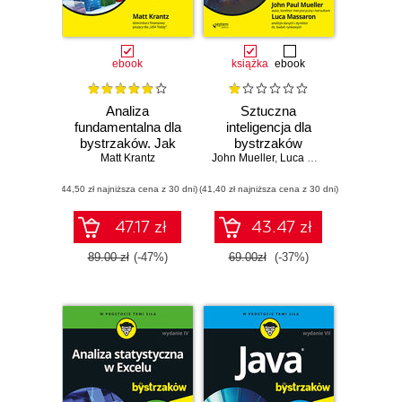
ebook
książka
ebook
Analiza
Sztuczna
fundamentalna dla
inteligencja dla
bystrzaków. Jak
bystrzaków
minimalizować
Matt Krantz
John Mueller
,
Luca Massaron
ryzyko i chronić
(44,50 zł najniższa cena z 30 dni)
swoje inwestycje.
(41,40 zł najniższa cena z 30 dni)
Wydanie II
47.17 zł
43.47 zł
89.00 zł
(-47%)
69.00zł
(-37%)