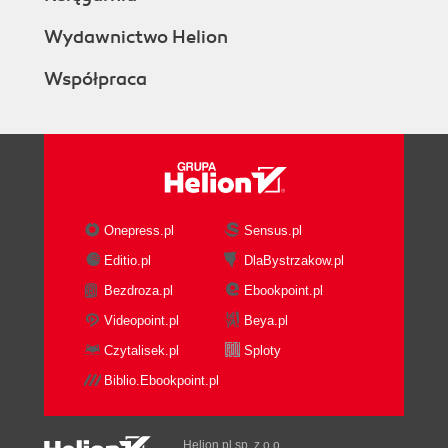
Wydawnictwo Helion
Współpraca
Onepress.pl
Sensus.pl
Editio.pl
DlaBystrzakow.pl
Bezdroza.pl
Ebookpoint.pl
Videopoint.pl
Beya.pl
Czytalisek.pl
Sploty
Biblio.Ebookpoint.pl
Helion.pl sp. z o.o.