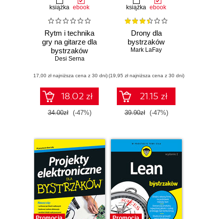
książka
ebook
książka
ebook
Rytm i technika
Drony dla
gry na gitarze dla
bystrzaków
bystrzaków
Mark LaFay
Desi Serna
(17,00 zł najniższa cena z 30 dni)
(19,95 zł najniższa cena z 30 dni)
18.02 zł
21.15 zł
34.00zł
(-47%)
39.90zł
(-47%)
Promocja
Promocja