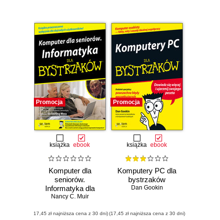
Promocja
Promocja
książka
ebook
książka
ebook
Komputer dla
Komputery PC dla
seniorów.
bystrzaków
Informatyka dla
Dan Gookin
Nancy C. Muir
bystrzaków
(17,45 zł najniższa cena z 30 dni)
(17,45 zł najniższa cena z 30 dni)