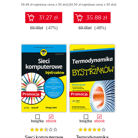
(29,49 zł najniższa cena z 30 dni)
(34,50 zł najniższa cena z 30 dni)
31.27 zł
35.88 zł
59.00zł
(-47%)
69.00zł
(-48%)
Promocja
Promocja
książka
ebook
książka
ebook
Sieci komputerowe
Termodynamika