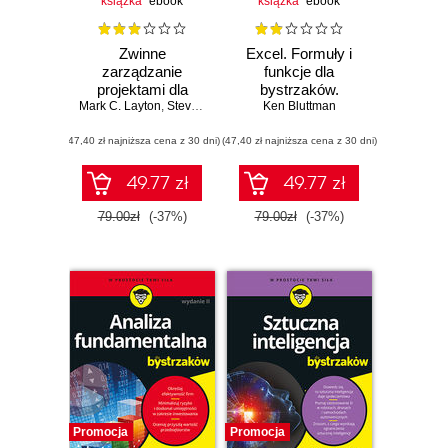
książka
ebook
książka
ebook
Zwinne
Excel. Formuły i
zarządzanie
funkcje dla
projektami dla
bystrzaków.
Mark C. Layton
bystrzaków.
,
Steven J. Ostermiller
Wydanie VI
Ken Bluttman
,
Dean J. Kynaston
Wydanie III
(47,40 zł najniższa cena z 30 dni)
(47,40 zł najniższa cena z 30 dni)
49.77 zł
49.77 zł
79.00zł
(-37%)
79.00zł
(-37%)
Promocja
Promocja