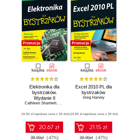
Promocja
Promocja
książka
ebook
książka
ebook
Elektronika dla
Excel 2010 PL dla
bystrzaków.
bystrzaków
Wydanie II
Greg Harvey
Cathleen Shamieh
,
Gordon McComb
(19,50 zł najniższa cena z 30 dni)
(19,95 zł najniższa cena z 30 dni)
20.67 zł
21.15 zł
39.00zł
(-47%)
39.90zł
(-47%)