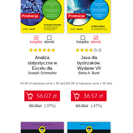
Promocja
Promocja
książka
ebook
książka
ebook
Analiza
Java dla
statystyczna w
bystrzaków.
Excelu dla
Wydanie VII
Joseph Schmuller
bystrzaków.
Barry A. Burd
Wydanie IV
(53,40 zł najniższa cena z 30 dni)
(34,50 zł najniższa cena z 30 dni)
56.07 zł
36.57 zł
89.00zł
(-37%)
69.00zł
(-47%)