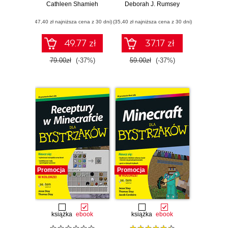
Cathleen Shamieh
Deborah J. Rumsey
(47,40 zł najniższa cena z 30 dni)
(35,40 zł najniższa cena z 30 dni)
49.77 zł
37.17 zł
79.00zł
(-37%)
59.00zł
(-37%)
Promocja
Promocja
książka
ebook
książka
ebook