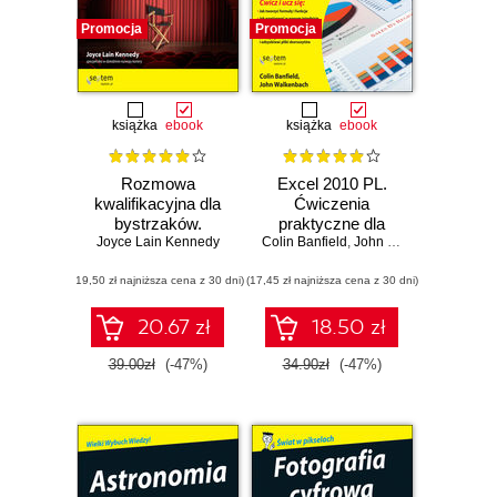
Promocja
Promocja
książka
ebook
książka
ebook
Rozmowa
Excel 2010 PL.
kwalifikacyjna dla
Ćwiczenia
bystrzaków.
praktyczne dla
Joyce Lain Kennedy
Wydanie III
Colin Banfield
bystrzaków
,
John Walkenbach
(19,50 zł najniższa cena z 30 dni)
(17,45 zł najniższa cena z 30 dni)
20.67 zł
18.50 zł
39.00zł
(-47%)
34.90zł
(-47%)