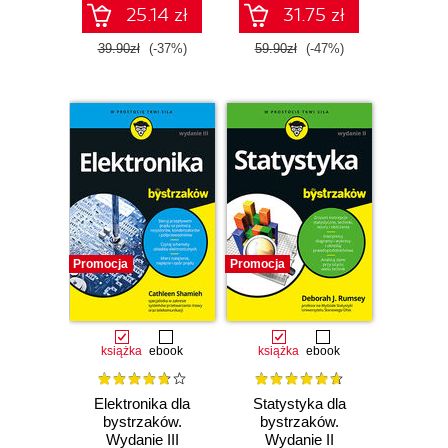
25.14 zł
31.75 zł
39.90zł
(-37%)
59.90zł
(-47%)
Promocja
Promocja
książka
ebook
książka
ebook
Elektronika dla
Statystyka dla
bystrzaków.
bystrzaków.
Wydanie III
Wydanie II