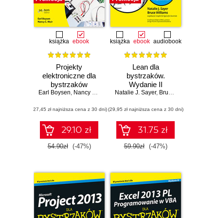
książka
ebook
książka
ebook
audiobook
Projekty
Lean dla
elektroniczne dla
bystrzaków.
bystrzaków
Wydanie II
Earl Boysen
,
Nancy C. Muir
Natalie J. Sayer
,
Bruce Williams
(27,45 zł najniższa cena z 30 dni)
(29,95 zł najniższa cena z 30 dni)
29.10 zł
31.75 zł
54.90zł
(-47%)
59.90zł
(-47%)