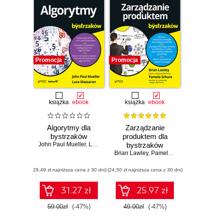
Promocja
Promocja
książka
ebook
książka
ebook
Algorytmy dla
Zarządzanie
bystrzaków
produktem dla
John Paul Mueller
,
Luca Massaron
bystrzaków
Brian Lawley
,
Pamela Schure
(29,49 zł najniższa cena z 30 dni)
(24,50 zł najniższa cena z 30 dni)
31.27 zł
25.97 zł
59.00zł
(-47%)
49.00zł
(-47%)