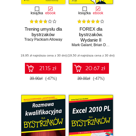
książka
ebook
książka
ebook
Trening umysłu dla
FOREX dla
bystrzaków
bystrzaków.
Tracy Packiam Alloway
Wydanie II
Mark Galant
,
Brian Dolan
(19,95 zł najniższa cena z 30 dni)
(19,50 zł najniższa cena z 30 dni)
21.15 zł
20.67 zł
39.90zł
(-47%)
39.00zł
(-47%)