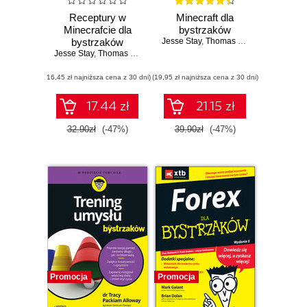
Receptury w
Minecraft dla
Minecrafcie dla
bystrzaków
bystrzaków
Jesse Stay
,
Thomas Stay
,
Jacob Cordei
Jesse Stay
,
Thomas Stay
(16,45 zł najniższa cena z 30 dni)
(19,95 zł najniższa cena z 30 dni)
17.44 zł
21.15 zł
32.90zł
(-47%)
39.90zł
(-47%)
Promocja
Promocja