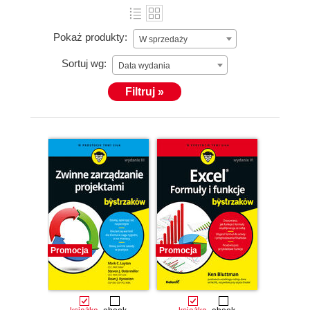
Pokaż produkty:
W sprzedaży
Sortuj wg:
Data wydania
Filtruj »
Promocja
Promocja