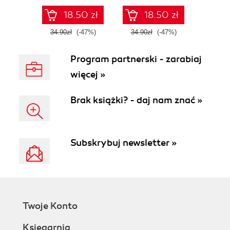
18.50 zł
18.50 zł
34.90zł
(-47%)
34.90zł
(-47%)
Program partnerski - zarabiaj
więcej »
Brak książki? - daj nam znać »
Subskrybuj newsletter »
Twoje Konto
Księgarnia