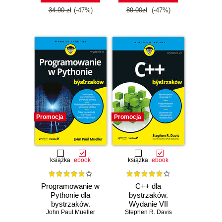
34.90 zł
(-47%)
89.00zł
(-47%)
Promocja
Promocja
książka
ebook
książka
ebook
Programowanie w
C++ dla
Pythonie dla
bystrzaków.
bystrzaków.
Wydanie VII
John Paul Mueller
Wydanie II
Stephen R. Davis