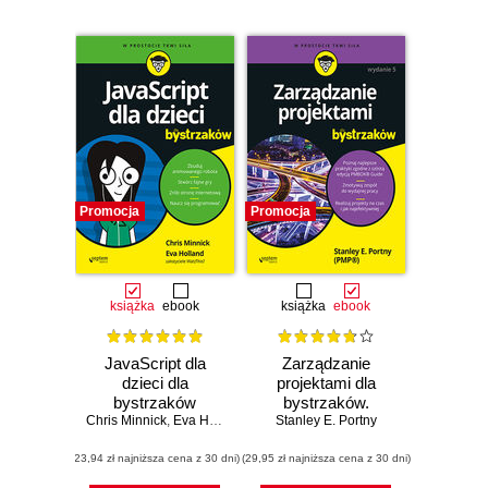
Promocja
Promocja
książka
ebook
książka
ebook
JavaScript dla
Zarządzanie
dzieci dla
projektami dla
bystrzaków
bystrzaków.
Chris Minnick
,
Eva Holland
Stanley E. Portny
Wydanie V
(23,94 zł najniższa cena z 30 dni)
(29,95 zł najniższa cena z 30 dni)