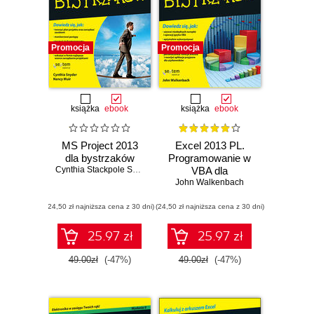
Promocja
Promocja
książka
ebook
książka
ebook
MS Project 2013
Excel 2013 PL.
dla bystrzaków
Programowanie w
Cynthia Stackpole Snyder
VBA dla
John Walkenbach
bystrzaków
(24,50 zł najniższa cena z 30 dni)
(24,50 zł najniższa cena z 30 dni)
25.97 zł
25.97 zł
49.00zł
(-47%)
49.00zł
(-47%)